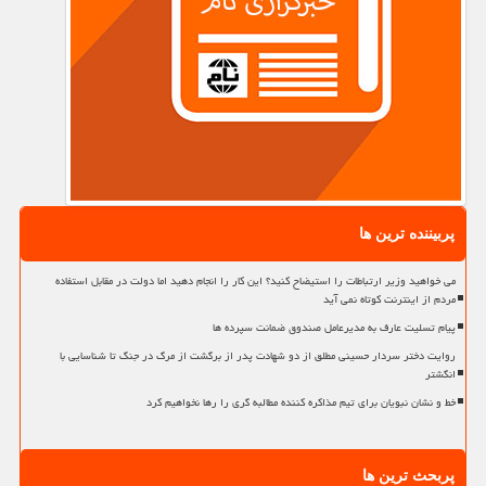
پربیننده ترین ها
می خواهید وزیر ارتباطات را استیضاح کنید؟ این کار را انجام دهید اما دولت در مقابل استفاده
مردم از اینترنت کوتاه نمی آید
پیام تسلیت عارف به مدیرعامل صندوق ضمانت سپرده ها
روایت دختر سردار حسینی مطلق از دو شهادت پدر از برگشت از مرگ در جنگ تا شناسایی با
انگشتر
خط و نشان نبویان برای تیم مذاکره کننده مطالبه گری را رها نخواهیم کرد
پربحث ترین ها