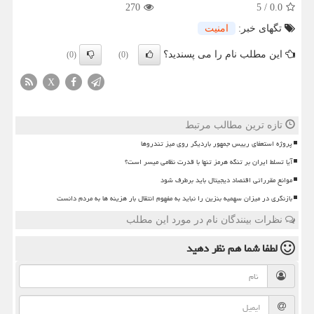
270
5
/
0.0
تگهای خبر:
امنیت
این مطلب نام را می پسندید؟
(0)
(0)
X
تازه ترین مطالب مرتبط
پروژه استعفای رییس جمهور باردیگر روی میز تندروها
آیا تسلط ایران بر تنگه هرمز تنها با قدرت نظامی میسر است؟
موانع مقرراتی اقتصاد دیجیتال باید برطرف شود
بازنگری در میزان سهمیه بنزین را نباید به مفهوم انتقال بار هزینه ها به مردم دانست
نظرات بینندگان نام در مورد این مطلب
لطفا شما هم
نظر دهید