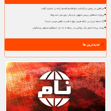
عراقچی در پیامی درگذشت ابوالقاسم قاسم زاده را تسلیت گفت
پروژه استعفای رییس جمهور باردیگر روی میز تندروها
آیا تسلط ایران بر تنگه هرمز تنها با قدرت نظامی میسر است؟
پشت پرده ادعای یک روحانی در رابطه با ۲۸ بار استعفای مسعود پزشکیان
جدیدترین ها