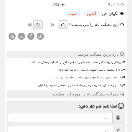
260
5
/
0.0
تگهای خبر:
آنلاین
,
امنیت
این مطلب نام را می پسندید؟
(0)
(0)
X
تازه ترین مطالب مرتبط
خبرنگاران رزمندگانی هستند که مأموریت شان دفاع از اقتدار فرهنگی ملت است
پروژه استعفای رییس جمهور باردیگر روی میز تندروها
آیا تسلط ایران بر تنگه هرمز تنها با قدرت نظامی میسر است؟
پشت پرده ادعای یک روحانی در رابطه با ۲۸ بار استعفای مسعود پزشکیان
نظرات بینندگان نام در مورد این مطلب
لطفا شما هم
نظر دهید