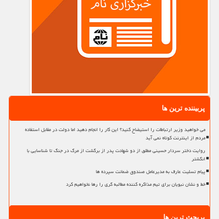
پربیننده ترین ها
می خواهید وزیر ارتباطات را استیضاح کنید؟ این کار را انجام دهید اما دولت در مقابل استفاده
مردم از اینترنت کوتاه نمی آید
روایت دختر سردار حسینی مطلق از دو شهادت پدر از برگشت از مرگ در جنگ تا شناسایی با
انگشتر
پیام تسلیت عارف به مدیرعامل صندوق ضمانت سپرده ها
خط و نشان نبویان برای تیم مذاکره کننده مطالبه گری را رها نخواهیم کرد
پربحث ترین ها