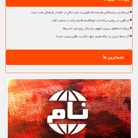
خبرنگاران رزمندگانی هستند که مأموریت شان دفاع از اقتدار فرهنگی ملت است
عراقچی در پیامی درگذشت ابوالقاسم قاسم زاده را تسلیت گفت
پروژه استعفای رییس جمهور باردیگر روی میز تندروها
آیا تسلط ایران بر تنگه هرمز تنها با قدرت نظامی میسر است؟
جدیدترین ها