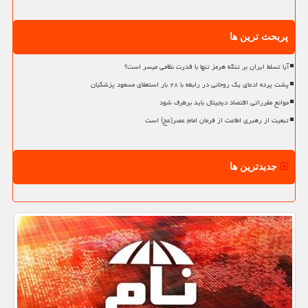
پربحث ترین ها
آیا تسلط ایران بر تنگه هرمز تنها با قدرت نظامی میسر است؟
پشت پرده ادعای یک روحانی در رابطه با ۲۸ بار استعفای مسعود پزشکیان
موانع مقرراتی اقتصاد دیجیتال باید برطرف شود
تبعیت از رهبری اطاعت از فرمان امام عصر(عج) است
جدیدترین ها