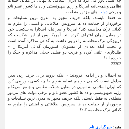
چه کسی باور می کرد که ایران اسلامی به تنهایی در مقابل حملات
نظامی و همه‌جانبه آمریکا و رژیم صهیونیستی و ده ها کشور عضو ناتو
و برخی
دولت
های مزدور منطقه،
نه فقط بایستد، بلکه حریف مجهز به مدرن ترین تسلیحات و
برخوردار از حمایت ده ها سرویس اطلاعاتی و امنیتی را ملزم به
گدائی ترک مخاصمه کند؟ آمریکا و اسرائیل، آشکارا به شکست خود
در مقابل ایران اعتراف کرده اند. آمریکا پس از این شکست که
دریوزگی ترک مخاصمه را در پی داشت به گدائی مذاکره آمده است
و عجیب آنکه تعدادی از مسئولان کشورمان گدائی آمریکا را «
طلبکاری»! تلقی کرده و فریب دو قطبی جعلی مذاکره و جنگ را
خورده اند!
23302
به اجمال، و در ادامه افزودند: « اینکه برویم برای حرف زدن بدین
مدلول نیست که می خواهیم تسلیم شویم »! چه کسی باور می کرد
که ایران اسلامی به تنهایی در مقابل حملات نظامی و جامع آمریکا و
رژیم صهیونیستی و ده ها کشور عضو ناتو و برخی دولت های مزدور
منطقه، نه فقط بایستد، بلکه حریف مجهز به مدرن ترین تسلیحات و
برخوردار از حمایت ده ها سرویس اطلاعاتی و امنیتی را ملزم به
گدائی ترک مخاصمه کند؟
منبع:
خبرگزاری نام