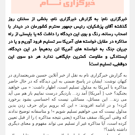
خبرگزاری نام: به گزارش خبرگزاری نام، بخشی از سخنان روز
گذشته آقای پزشکیان، رئیس جمهور محترم کشورمان در دیدار با
اصحاب رسانه، رنگ و بوی این دیدگاه را داشت که یا بایستی از راه
مذاکره در مقابل خواسته های آمریکا سر تسلیم فرود آوریم و یا در
جریان جنگ به خواسته های آمریکا تن بدهیم! در این دیدگاه،
ایستادگی و مقاومت کمترین جایگاهی ندارد هر دو سوی این
دوقطبی، تسلیم است!
به گزارش خبرگزاری نام به نقل از خبر آنلاین حسین شریعتمداری در
کیهان نوشت: ایشان در پاسخ ضمنی به این دیدگاه که در حال حاضر
مذاکره با آمریکا به مدلول تسلیم است، اظهار داشت: « می خواهید
بجنگید؟ خب [ آمریکا] آمد زد... باردیگر درست نماییم باز هم می آید
می زند... این مسائل، مسائلی نیست که احساسی بشود برخورد
کرد»! و در ادامه افزودند: « این که برویم برای حرف زدن بدین
مدلول نیست که می خواهیم تسلیم شویم »! و متاسفانه توضیح ندادند
که وقتی آمریکا، سقف مذاکره (یعنی نتیجه مذاکره ) را از قبل تعیین
کرده است، آیا مذاکره غیر از تسلیم می تواند مفهوم و معنای دیگری
داشته باشد؟!