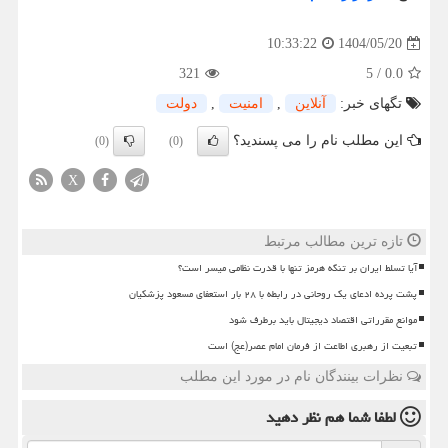
1404/05/20
10:33:22
321
5
/
0.0
تگهای خبر:
آنلاین
,
امنیت
,
دولت
این مطلب نام را می پسندید؟
(0)
(0)
X
تازه ترین مطالب مرتبط
آیا تسلط ایران بر تنگه هرمز تنها با قدرت نظامی میسر است؟
پشت پرده ادعای یک روحانی در رابطه با ۲۸ بار استعفای مسعود پزشکیان
موانع مقرراتی اقتصاد دیجیتال باید برطرف شود
تبعیت از رهبری اطاعت از فرمان امام عصر(عج) است
نظرات بینندگان نام در مورد این مطلب
لطفا شما هم
نظر دهید