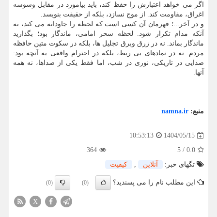
اگر می خواهد اعتبارش را حفظ کند، باید بیاموزد در مقابل وسوسه
اغراق، مقاومت کند. از موج نسازد، بلکه از حقیقت بنویسد.
و در آخر...؛ قهرمان آن کسی است که لحظه را جاودانه می کند، نه
آنکه مدام تکرار شود. لحظه سحر امامی، ماندگار بود؛ بگذارید
ماندگار بماند. نه در زرق وبرق تجلیل ها، بلکه در سکوت متین حافظه
مردم. نه در نمادهای بی ربط، بلکه در احترام واقعی به آنچه بود:
صدایی در تاریکی، نوری در شب، اما فقط یکی از صداها، نه همه
آنها.
منبع:
namna.ir
1404/05/15
10:53:13
364
5
/
0.0
تگهای خبر:
آنلاین
,
كیفیت
این مطلب نام را می پسندید؟
(0)
(0)
X