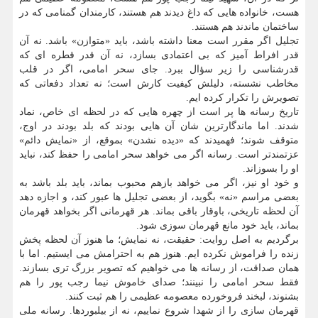
هست، خانواده هایی که داغ دیدند هم هستند، کارمندان گمنامی که در
ساختمان ماندند هم هستند.
تجلیل اگر مقرر است معنا داشته باشد، باید «متوازن» باشد. نه آن
قدر افراط آمیز که بی اعتمادی بسازد، نه آن قدر قطره ای که
قدرشناسی را زیر سؤال ببرد. جای سحر امامی، اگر در قلب
مخاطب نشسته، دلیلش کیفیت کارش است؛ نه تعداد دفعاتی که
تصویرش را تکرار کرده ایم.
تاریخ رسانه ها پر است از چهره هایی که در لحظه ای خاص، نماد
شدند. اما ماندگارترین شان آن هایی بودند که بلد بودند در اوج،
متوقف شوند؛ فهمیدند که «دیده نشدن» بموقع، از «نمایش دائم»
عزتمندتر است. رسانه اگر می خواهد سحر امامی را حفظ کند، نباید
او را بسوزاند.
و خود او نیز، اگر می خواهد بازهم محبوب بماند، باید بلد باشد به
بعضی مراسم «نه» بگوید، از بعضی تجلیل ها عبور کند، و اجازه دهد
آن لحظه تاریخی، باوقار باقی بماند. هر قهرمانی اگر بخواهد قهرمان
بماند، باید خود مانع قهرمان سوزی شود.
برگردیم به اصل روایت: حقیقت، نه نمایش؛ ما هنوز آن لحظه پخش
زنده را فراموش نکرده ایم. هنوز هم به احترامش می ایستیم. اما با
همان صداقت، از رسانه ها می خواهیم که تصویر بزرگ تری بسازند.
فقط سحر امامی را نبینند؛ صدای خاموش نیما رجب پور را هم
بشنوند، لبخند فروخورده معصومه عظیمی را هم ثبت کنند.
قهرمان سازی را از شهدا شروع نماییم، نه از بیلبوردها. رسانه ملی