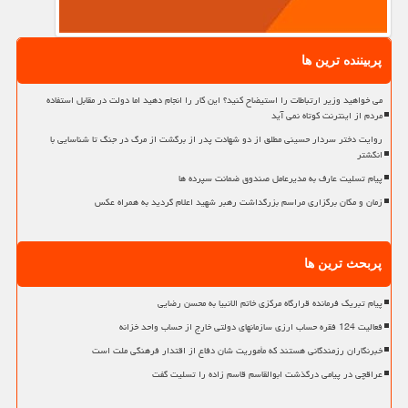
پربیننده ترین ها
می خواهید وزیر ارتباطات را استیضاح کنید؟ این کار را انجام دهید اما دولت در مقابل استفاده
مردم از اینترنت کوتاه نمی آید
روایت دختر سردار حسینی مطلق از دو شهادت پدر از برگشت از مرگ در جنگ تا شناسایی با
انگشتر
پیام تسلیت عارف به مدیرعامل صندوق ضمانت سپرده ها
زمان و مکان برگزاری مراسم بزرگداشت رهبر شهید اعلام گردید به همراه عکس
پربحث ترین ها
پیام تبریک فرمانده قرارگاه مرکزی خاتم الانبیا به محسن رضایی
فعالیت 124 فقره حساب ارزی سازمانهای دولتی خارج از حساب واحد خزانه
خبرنگاران رزمندگانی هستند که مأموریت شان دفاع از اقتدار فرهنگی ملت است
عراقچی در پیامی درگذشت ابوالقاسم قاسم زاده را تسلیت گفت