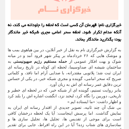
خبرگزاری نام: قهرمان آن کسی است که لحظه را جاودانه می کند، نه
آنکه مدام تکرار شود. لحظه سحر امامی مجری شبکه خبر ماندگار
بود؛ بگذارید ماندگار بماند.
به گزارش خبرگزاری نام به نقل از خبر آنلاین، در بین هیاهوی بمب ها
و موشک هایی که ۲۶ خردادماه بر پیکر شهر فرود آمد و در میانه
شوک و بهت افکار عمومی از
حمله مستقیم رژیم صهیونیستی
به
ساختمان شیشه ای صداوسیما، لحظه ای کوتاه در تاریخ رسانه ای
ایران ثبت شد؛ پلاتویی مقتدرانه، با صدایی آرام اما نافذ، و کلماتی
صریح که سحر امامی، گوینده و مجری شبکه خبر، در یکی از حساس
ترین دقایق عمر رسانه ای اش به زبان آورد.
بنابر روایت تسنیم، گوینده ای از شبکه خبر، که در لحظه ای خطیر و
تاریخی، دوربین را نگاه کرد، لبخند نزد، انگشت اشاره اش را بلند کرد
و اظهار داشت: «ما ایستاده ایم.»
بی شک آن چند ثانیه، تصویر جدیدی از اقتدار رسانه ای ایران به
نمایش گذاشت. اما پرسش اینجاست: آیا یک لحظه درخشان کافی
است برای موجی از تقدیس ها، تجلیل ها، تجلیل سازی ها و
نمادسازی های شتاب زده؟ آیا در این راه افراط، جایی برای تقدیر