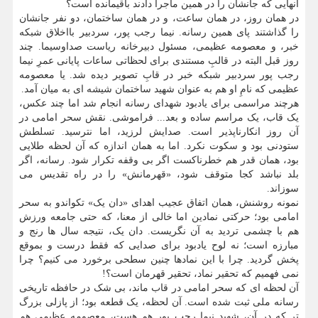
آنهایی که جانشان را در همین ماجرا دادند باقیمانده است؟
در همان روز، در همان ساعت، و در همان ساختمان، دو نفر جانشان
را گذاشتند پای همین رسانه. نیما رجب پور، سردبیر بااخلاق شبکه
خبر، و معصومه عظیمی، مسئول دبیرخانه ریاست صداوسیما. چند
روز قبل البته در قالبِ مستندی برای لحظاتی ساعات پایانی عمرِ نیما
رجب پور سردبیر شبکه خبر در قابِ تصویر دیده شد. یا معصومه
عظیمی که نامِ او هم به عنوان شهید ساختمان شیشه ای به میان آمد.
هرچند مراسمی برای یادبود شهدای رسانه انجام شد اما چند عکس،
یک قاب، یک مراسم ساده و بعد... فراموشی. نقش سحر امامی در
آن روز انکارناپذیر است. صدایش لرزید، اما نترسید. تسلطش
ستودنی بود و سکوت نکرد. اما به همان اندازه که آن لحظه طلایی
بود، همان قدر هم خطرناکست اگر بی وقفه تکرار شود. رسانه، اگر
بلد نباشد کجا متوقف شود، «قهرمانش» را در راه تقدیس می
سوزاند.
نمونه روشنش، همان اتفاق عجیب اهدای «دان یک» تکواندو به سحر
امامی بود؛ حرکتی نمادین اما خالی از معنا، که حتی جامعه ورزش
هم با چشمی تردید به آن نگریست. دان یک، نتیجه سال ها رنج و
مبارزه است؛ نه لوح یادبود برای صدایی که فقط درست و بموقع
پخش گردید. چرا با این نمادها چنین سطحی برخورد می کنیم؟ چرا
نمی فهمیم که تحقیر نماد، تحقیر قهرمان است؟!
آن لحظه ای که سحر امامی در قاب ماند، بی شک در حافظه تاریخی
رسانه ملی ثبت شده است. آن لحظه، یک قطعه بود؛ از پازلی بزرگ
تر که در آن، شهید نیما رجب پور هم هست، معصومه عظیمی هم