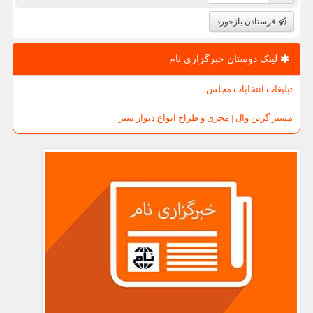
فرستادن بازخورد
لینک دوستان خبرگزاری نام
تبلیغات انتخابات مجلس
مستر گرین وال | مجری و طراح انواع دیوار سبز