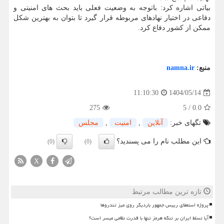
بیاتی اشاره کرد: باتوجه به وضعیت فعلی باید بحث های امنیتی و
دفاعی در اختیار نهادهای مربوطه قرار گیرد تا بتوان به بهترین شکل
ممکن از کشور دفاع کرد.
منبع:
namna.ir
1404/05/14
11:10:30
275
5
/
0.0
تگهای خبر:
آنلاین
,
امنیت
,
مجلس
این مطلب نام را می پسندید؟
(0)
(0)
X
تازه ترین مطالب مرتبط
پروژه استعفای رییس جمهور باردیگر روی میز تندروها
آیا تسلط ایران بر تنگه هرمز تنها با قدرت نظامی میسر است؟