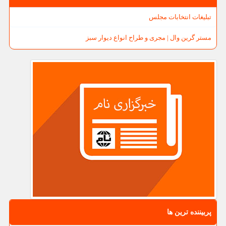
تبلیغات انتخابات مجلس
مستر گرین وال | مجری و طراح انواع دیوار سبز
پربیننده ترین ها