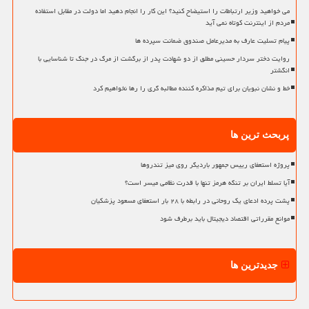
می خواهید وزیر ارتباطات را استیضاح کنید؟ این کار را انجام دهید اما دولت در مقابل استفاده
مردم از اینترنت کوتاه نمی آید
پیام تسلیت عارف به مدیرعامل صندوق ضمانت سپرده ها
روایت دختر سردار حسینی مطلق از دو شهادت پدر از برگشت از مرگ در جنگ تا شناسایی با
انگشتر
خط و نشان نبویان برای تیم مذاکره کننده مطالبه گری را رها نخواهیم کرد
پربحث ترین ها
پروژه استعفای رییس جمهور باردیگر روی میز تندروها
آیا تسلط ایران بر تنگه هرمز تنها با قدرت نظامی میسر است؟
پشت پرده ادعای یک روحانی در رابطه با ۲۸ بار استعفای مسعود پزشکیان
موانع مقرراتی اقتصاد دیجیتال باید برطرف شود
جدیدترین ها