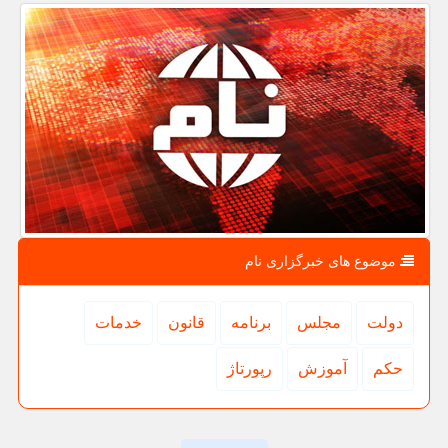
موضوع های خبرگزاری نام
دولت
مجلس
برنامه
قانون
خدمات
حكم
آموزش
رپورتاژ