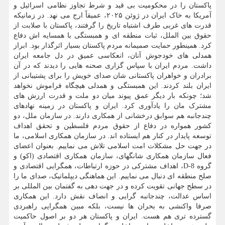
پاکستان را در محکومیت بی قید و شرط تجاوز نظامی اسرائیل و
آمریکا به خاک ایران در ژوئن ۲۰۲۵، عمیقاً ارج می نهد. در زمانیکه
قدرت های غربی طرف اشتباه تاریخ را گرفتند، پاکستان با صلابت از
حقوق بین الملل، ثبات منطقه ای و همبستگی با همسایه اش دفاع
کرد. همینطور حمایت صمیمانه مردم پاکستان بسیار اثرگذار بود. ابراز
همدلی های خودجوش آنان، انعکاسی عمیق در دل جامعه ایران
داشت. مردم ایران با سپاس گزاری صحنه هایی را دیدند که در آن
برادران و خواهران پاکستانی شان صدای خویش را برای پشتیبانی از
ایران بلند کردند. این همبستگی و همدلی هیچگاه فراموش نخواهد
شد؛ چونکه بار دیگر عمق پیوند میان دو ملت و قدرت ارزش های
مشترک مان را یادآوری کرد. ایران و پاکستان در زمینه نهادهای
چندجانبه هم سوابق درخشانی از همکاری دارند. در سازمان ملل، دو
کشور همواره در دفاع از حقوق مردم فلسطین و تحقق اهداف
توسعه پایدار در کنار هم ایستاده اند. در سازمان همکاری اسلامی، ما
در جهت حل مشکلات امت اسلامی تلاش می نماییم. بعنوان اعضای
فعال سازمان همکاری شانگهای، سازمان همکاری اقتصادی (اکو) و
گروه D-8، اهداف مشترکی در حوزه ارتباطات، همگرایی اقتصادی و
صلح منطقه ای دنبال می نماییم. این هماهنگی دیپلماتیک، صدای ما را
در سطح جهانی تقویت کرده و در جهت دهی به گفتمان بین المللی بر
اساس عدالت، چندجانبه گرایی و انصاف نقش دارد. این همکاری
صرفا واکنشی به بحران ها نیست، بلکه مبین همگرایی راهبردی
گسترده تری هم هست. ایران و پاکستان هر دو بر اصول حاکمیت