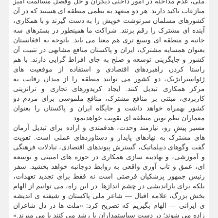
ملی، عدم مداخله در امور داخلی دیگران و حل وفصل مسالمت آمیز
منازعات تاکید دارند. هر دو متعهد به نظمی منطقه ای هستند که در آن
کشورهای مسلمان سرنوشت خویش را به دست گیرند و با همکاری،
آینده ای مشترک را رقم بزنند. شراکت ما همینطور در بسترهای سه
جانبه و منطقه ای وسیع تری هم معنا می یابد. باتوجه به افغانستان
بعنوان همسایه مشترک، ایران و پاکستان منافع مشابهی در تثبیت آن
کشور و جایگزینی توسعه و صلح به جای افراط گرایی دارند. با هم
راستا کردن راهبردهای اقتصادی و استفاده از موقعیت های
ژئواستراتژیک، دو کشور می توانند منطقه را از میدان رقابت به
مرکز همکاری تبدیل کنند. ایجاد کریدورهای تجاری و ترانزیتی
کاربردی، مبتنی بر منافع مشترک، منافع ملموسی برای مردم دو
کشور بهمراه خواهد داشت و جایگاه ایران و پاکستان را بعنوان
معماران نظم نوین منطقه ای تقویت خواهدنمود.
مسیر پیشِ رو، نیازمند وحدت، هدفمندی و اراده برای تبدیل آرمان
های مشترک به نهادهای پایدار و دستاوردهای عملی است. تقویت
گفت وگوهای دیپلماتیک، گسترش پیوندهای اقتصادی، تبادلات فرهنگی
و آموزشی، و نهادینه سازی همکاری در حوزه های امنیتی و توسعه
ای، عمق و تاب آوری واقعی به روابط دوجانبه خواهد بخشید. سفر
رئیس جمهور پزشکیان فرصتی است نه فقط برای تجدید تعهدات،
بلکه برای بازاندیشی در چشم اندازها. در این راه، می توانیم از الهام
بخش بزرگ، علامه اقبال — شاعر ملی پاکستان و شیفته ی اندیشه
ی ایرانی — الهام بگیریم که تصریح کرد: «ملت ها در دل شاعران
زاده می شوند؛ در دست سیاستمداران یا رشد می کنند یا می میرند.»