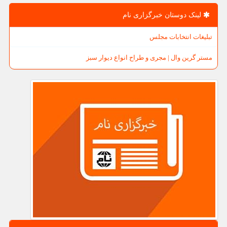
لینک دوستان خبرگزاری نام
تبلیغات انتخابات مجلس
مستر گرین وال | مجری و طراح انواع دیوار سبز