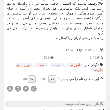
حالا وظیفه ماست که اطمینان حاصل نماییم ایران و پاکستان نه تنها
رشد می کنند، بلکه دوشادوش هم بعنوان معماران آینده ای صلح
آمیز، چندفرهنگی و همگرا در منطقه، سربرمی آورند. دوستی ما
یادگار گذشته نیست؛ سرمایه ای راهبردی برای آینده است. در
وحدت، قدرت نهفته است؛ در همکاری، هدف نمایان می شود؛ و در
احترام متقابل، بنیانی برای صلح پایدار و پیشرفت مشترک شکل می
گیرد.
زنده باد دوستی ایران و پاکستان.»
1404/05/11
12:52:53
668
5
/
0.0
تگهای خبر:
آموزش
,
امنیت
,
دولت
,
وزیر امور
خارجه
این مطلب نام را می پسندید؟
(0)
(0)
X
تازه ترین مطالب مرتبط