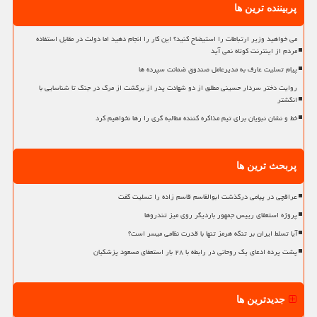
پربیننده ترین ها
می خواهید وزیر ارتباطات را استیضاح کنید؟ این کار را انجام دهید اما دولت در مقابل استفاده
مردم از اینترنت کوتاه نمی آید
پیام تسلیت عارف به مدیرعامل صندوق ضمانت سپرده ها
روایت دختر سردار حسینی مطلق از دو شهادت پدر از برگشت از مرگ در جنگ تا شناسایی با
انگشتر
خط و نشان نبویان برای تیم مذاکره کننده مطالبه گری را رها نخواهیم کرد
پربحث ترین ها
عراقچی در پیامی درگذشت ابوالقاسم قاسم زاده را تسلیت گفت
پروژه استعفای رییس جمهور باردیگر روی میز تندروها
آیا تسلط ایران بر تنگه هرمز تنها با قدرت نظامی میسر است؟
پشت پرده ادعای یک روحانی در رابطه با ۲۸ بار استعفای مسعود پزشکیان
جدیدترین ها