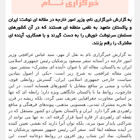
به گزارش خبرگزاری نام، وزیر امور خارجه در مقاله ای نوشت: ایران
و پاکستان متعهد به نظمی منطقه ای هستند که در آن کشورهای
مسلمان سرنوشت خویش را به دست گیرند و با همکاری، آینده ای
مشترک را رقم بزنند.
به گزارش خبرگزاری نام به نقل از مهر، سید عباس عراقچی وزیر
امور خارجه در آستانه سفر مسعود پزشکیان رئیس جمهوری اسلامی
ایران به پاکستان، مقاله ای با عنوان «آینده ای مشترک» منتشر نمود.
متن مقاله عراقچی به شرح زیر است: «یکی از اصول بنیادین
سیاست خارجی جمهوری اسلامی ایران، گسترش روابطی قوی،
باثبات و مبتنی بر منافع متقابل با کشورهای همسایه است. در این
چارچوب، روابط ما با پاکستان جایگاهی ویژه دارد؛ رابطه ای که تنها
بر اساس مجاورت جغرافیایی تعریف نمی گردد، بلکه ریشه در قرن
ها تجربه مشترک تمدنی، همسویی مذهبی، پیوندهای فرهنگی و منافع
راهبردی هم گرا دارد. ایران و پاکستان بعنوان دو کشور مستقل که در
نقطه ای راهبردی از قاره آسیا قرار گرفته اند، نه تنها می توانند از
شراکتی پایدار سود ببرند، بلکه توان آنرا دارند که نقشی تعیین کننده
در آینده منطقه ایفا کنند. سفر آتی رئیس جمهور مسعود پزشکیان به
پاکستان، نماد این شتاب روز افزون در روابط دوجانبه است. این