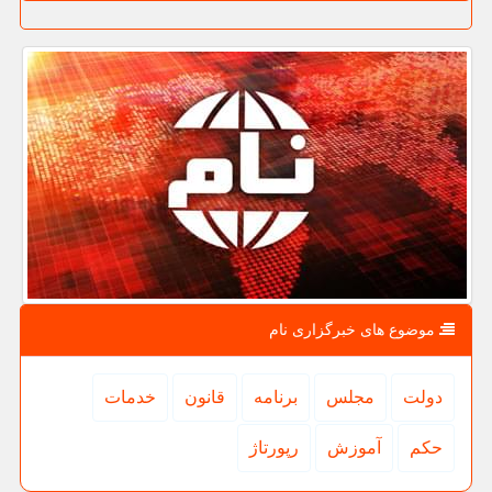
موضوع های خبرگزاری نام
دولت
مجلس
برنامه
قانون
خدمات
حكم
آموزش
رپورتاژ