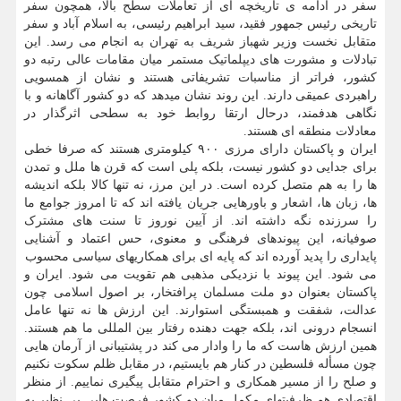
سفر در ادامه ی تاریخچه ای از تعاملات سطح بالا، همچون سفر
تاریخی رئیس جمهور فقید، سید ابراهیم رئیسی، به اسلام آباد و سفر
متقابل نخست وزیر شهباز شریف به تهران به انجام می رسد. این
تبادلات و مشورت های دیپلماتیک مستمر میان مقامات عالی رتبه دو
کشور، فراتر از مناسبات تشریفاتی هستند و نشان از همسویی
راهبردی عمیقی دارند. این روند نشان میدهد که دو کشور آگاهانه و با
نگاهی هدفمند، درحال ارتقا روابط خود به سطحی اثرگذار در
معادلات منطقه ای هستند.
ایران و پاکستان دارای مرزی ۹۰۰ کیلومتری هستند که صرفا خطی
برای جدایی دو کشور نیست، بلکه پلی است که قرن ها ملل و تمدن
ها را به هم متصل کرده است. در این مرز، نه تنها کالا بلکه اندیشه
ها، زبان ها، اشعار و باورهایی جریان یافته اند که تا امروز جوامع ما
را سرزنده نگه داشته اند. از آیین نوروز تا سنت های مشترک
صوفیانه، این پیوندهای فرهنگی و معنوی، حس اعتماد و آشنایی
پایداری را پدید آورده اند که پایه ای برای همکاریهای سیاسی محسوب
می شود. این پیوند با نزدیکی مذهبی هم تقویت می شود. ایران و
پاکستان بعنوان دو ملت مسلمان پرافتخار، بر اصول اسلامی چون
عدالت، شفقت و همبستگی استوارند. این ارزش ها نه تنها عامل
انسجام درونی اند، بلکه جهت دهنده رفتار بین المللی ما هم هستند.
همین ارزش هاست که ما را وادار می کند در پشتیبانی از آرمان هایی
چون مسأله فلسطین در کنار هم بایستیم، در مقابل ظلم سکوت نکنیم
و صلح را از مسیر همکاری و احترام متقابل پیگیری نماییم. از منظر
اقتصادی هم ظرفیتهای مکمل میان دو کشور فرصت هایی بی نظیر به