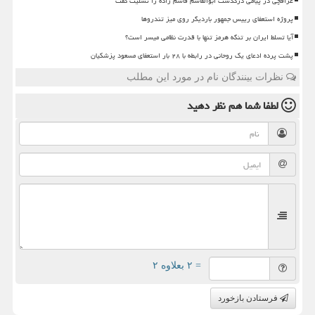
عراقچی در پیامی درگذشت ابوالقاسم قاسم زاده را تسلیت گفت
پروژه استعفای رییس جمهور باردیگر روی میز تندروها
آیا تسلط ایران بر تنگه هرمز تنها با قدرت نظامی میسر است؟
پشت پرده ادعای یک روحانی در رابطه با ۲۸ بار استعفای مسعود پزشکیان
نظرات بینندگان نام در مورد این مطلب
لطفا شما هم
نظر دهید
= ۲ بعلاوه ۲
فرستادن بازخورد