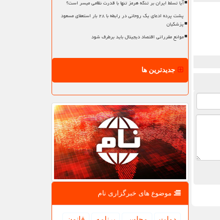
آیا تسلط ایران بر تنگه هرمز تنها با قدرت نظامی میسر است؟
پشت پرده ادعای یک روحانی در رابطه با ۲۸ بار استعفای مسعود
پزشکیان
موانع مقرراتی اقتصاد دیجیتال باید برطرف شود
جدیدترین ها
موضوع های خبرگزاری نام
دولت
مجلس
برنامه
قانون