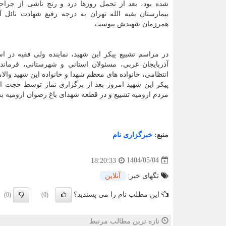
شده بود، بعد از تحمل روزها درد و رنج ناشی از جراح
بیمارستان بقیه الله تهران به درجه رفیع شهادت نائل 
همرزمان شهیدش پیوست.
در مراسم تشییع پیکر این شهید، نماینده ولی فقیه در است
آذربایجان غربی، مسئولان استانی و شهرستانی، فرماند
انتظامی، خانواده های معظم شهدا و خانواده این شهید والا
پیکر این شهید امروز بعد از برگزاری نماز توسط حجت ال
مردم ارومیه تشییع و در قطعه شهدای باغ رضوان ارومیه ب
منبع:
خبرگزاری نام
1404/05/04
18:20:33
تگهای خبر:
آنلاین
این مطلب نام را می پسندید؟
(0)
(0)
تازه ترین مطالب مرتبط