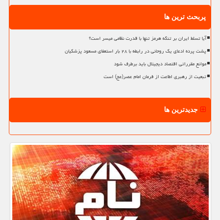
پربحث ترین ها
آیا تسلط ایران بر تنگه هرمز تنها با قدرت نظامی میسر است؟
پشت پرده ادعای یک روحانی در رابطه با ۲۸ بار استعفای مسعود پزشکیان
موانع مقرراتی اقتصاد دیجیتال باید برطرف شود
تبعیت از رهبری اطاعت از فرمان امام عصر(عج) است
جدیدترین ها