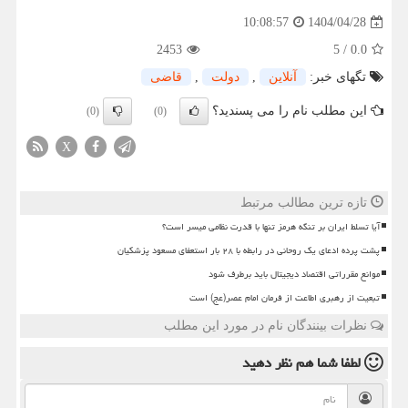
1404/04/28
10:08:57
2453
5
/
0.0
تگهای خبر:
آنلاین
,
دولت
,
قاضی
این مطلب نام را می پسندید؟
(0)
(0)
X
تازه ترین مطالب مرتبط
آیا تسلط ایران بر تنگه هرمز تنها با قدرت نظامی میسر است؟
پشت پرده ادعای یک روحانی در رابطه با ۲۸ بار استعفای مسعود پزشکیان
موانع مقرراتی اقتصاد دیجیتال باید برطرف شود
تبعیت از رهبری اطاعت از فرمان امام عصر(عج) است
نظرات بینندگان نام در مورد این مطلب
لطفا شما هم
نظر دهید