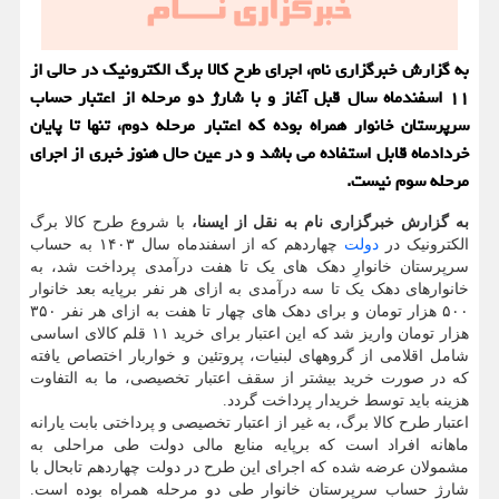
به گزارش خبرگزاری نام، اجرای طرح کالا برگ الکترونیک در حالی از
۱۱ اسفندماه سال قبل آغاز و با شارژ دو مرحله از اعتبار حساب
سرپرستان خانوار همراه بوده که اعتبار مرحله دوم، تنها تا پایان
خردادماه قابل استفاده می باشد و در عین حال هنوز خبری از اجرای
مرحله سوم نیست.
به گزارش خبرگزاری نام به نقل از ایسنا،
با شروع طرح کالا برگ
الکترونیک در
دولت
چهاردهم که از اسفندماه سال ۱۴۰۳ به حساب
سرپرستان خانوارِ دهک های یک تا هفت درآمدی پرداخت شد، به
خانوارهای دهک یک تا سه درآمدی به ازای هر نفر برپایه بعد خانوار
۵۰۰ هزار تومان و برای دهک های چهار تا هفت به ازای هر نفر ۳۵۰
هزار تومان واریز شد که این اعتبار برای خرید ۱۱ قلم کالای اساسی
شامل اقلامی از گروههای لبنیات، پروتئین و خواربار اختصاص یافته
که در صورت خرید بیشتر از سقف اعتبار تخصیصی، ما به التفاوت
هزینه باید توسط خریدار پرداخت گردد.
اعتبار طرح کالا برگ، به غیر از اعتبار تخصیصی و پرداختی بابت یارانه
ماهانه افراد است که برپایه منابع مالی دولت طی مراحلی به
مشمولان عرضه شده که اجرای این طرح در دولت چهاردهم تابحال با
شارژ حساب سرپرستان خانوار طی دو مرحله همراه بوده است.