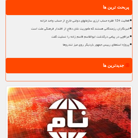
پربحث ترین ها
فعالیت 124 فقره حساب ارزی سازمانهای دولتی خارج از حساب واحد خزانه
خبرنگاران رزمندگانی هستند که مأموریت شان دفاع از اقتدار فرهنگی ملت است
عراقچی در پیامی درگذشت ابوالقاسم قاسم زاده را تسلیت گفت
پروژه استعفای رییس جمهور باردیگر روی میز تندروها
جدیدترین ها