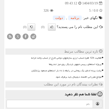
1404/03/19
09:43:12
326
5
/
0.0
تگهای خبر:
برنامه
,
دولت
این مطلب نام را می پسندید؟
(0)
(0)
X
تازه ترین مطالب مرتبط
فعالیت 124 فقره حساب ارزی سازمانهای دولتی خارج از حساب واحد خزانه
پروژه استعفای رییس جمهور باردیگر روی میز تندروها
پشت پرده ادعای یک روحانی در رابطه با ۲۸ بار استعفای مسعود پزشکیان
موانع مقرراتی اقتصاد دیجیتال باید برطرف شود
نظرات بینندگان نام در مورد این مطلب
لطفا شما هم
نظر دهید