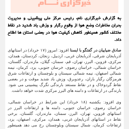
به گزارش خبرگزاری نام، رئیس مرکز ملی پیشبینی و مدیریت
بحران مخاطرات وضع هوا از وقوع رگبار و وزش باد شدید در نقاط
مختلف کشور همینطور کاهش کیفیت هوا در بعضی استان ها اطلاع
داد.
صادق ضیاییان در گفتگو با ایسنا
افزود: امروز (۱۷ خرداد) در استانهای
آذربایجان شرقی، آذربایجان غربی، اردبیل، زنجان، کردستان، همدان،
مرکزی، قزوین، البرز، تهران، قم، سمنان، گیلان، مازندران، گلستان،
خراسان شمالی، خراسان رضوی، خرسان جنوبی، یزد، کرمان، نیمه
شمالی اصفهان، نیمه شمالی سیستان و بلوچستان و ارتفاعات شرق
هرمزگان رگبار باران، رعدوبرق، وزش باد شدید موقت و در بعضی
نقاط گردوخاک و در نقاط مستعد بارندگی تگرگ پیشبینی می شود.
بارندگی در ارتفاعات و دامنه های البرز مرکزی شدت خواهد داشت.
وی افزود: یکشنبه (۱۸ خرداد) این شرایط در خراسان شمالی،
خراسان رضوی، خراسان جنوبی، دامنه ها و ارتفاعات البرز در
استانهای قزوین، تهران، البرز، سمنان، مازندران، گلستان، برخی
نقاط در استانهای آذربایجان غربی، همدان، مرکزی، اصفهان، یزد،
ارتفاعات کرمان، شمال سیستان وبلوچستان رخ می دهد همینطور