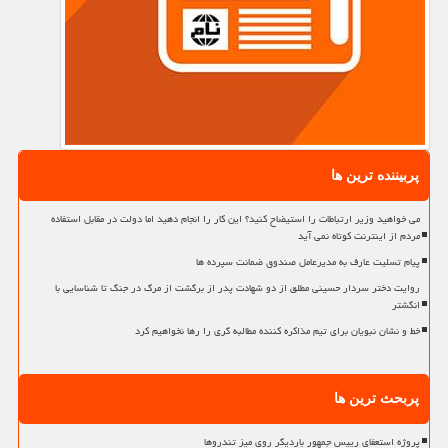
پربیننده ترین ها
می خواهید وزیر ارتباطات را استیضاح کنید؟ این کار را انجام دهید اما دولت در مقابل استفاده
مردم از اینترنت کوتاه نمی آید
پیام تسلیت عارف به مدیرعامل صندوق ضمانت سپرده ها
روایت دختر سردار حسینی مطلق از دو شهادت پدر از برگشت از مرگ در جنگ تا شناسایی با
انگشتر
خط و نشان نبویان برای تیم مذاکره کننده مطالبه گری را رها نخواهیم کرد
پربحث ترین ها
پروژه استعفای رییس جمهور باردیگر روی میز تندروها