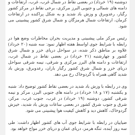
دوشنبه (۱۹ خرداد) در بعضی نقاط در شمال غرب، غرب، ارتفاعات و
دامنه های شمالی و جنوبی البرز مرکزی، برخی نقاط در مرکز کشور
رگبار، رعدوبرق و وزش باد شدید و به شکل پراکنده در ارتفاعات
کرمان، ارتفاعات شمال هرمزگان و شمال شرق کشور پیشبینی می
شود.
رئیس مرکز ملی پیشبینی و مدیریت بحران مخاطرات وضع هوا در
رابطه با شرایط جوی اواسط هفته اظهار نمود: سه شنبه (۲۰ خرداد)
علاوه بر مناطق ذکر شده، در سواحل دریای خزر و شمال شرق
کشور و چهارشنبه (۲۱ خرداد) در بعضی نقاط در شمال غرب،
ارتفاعات و دامنه های البرز مرکزی و شرقی، نیمه شرقی سواحل
دریای خزر و شمال شرق کشور رگبار باران، رعدوبرق، وزش باد
شدید گاهی همراه با گردوخاک رخ می دهد.
وی در رابطه با وزش باد شدید در بعضی نقاط کشور توضیح داد: شنبه
و یکشنبه (۱۷ و ۱۸ خرداد) در دامنه های جنوبی البرز، مرکز و نیمه
شرقی کشور، دوشنبه (۱۹ خرداد) در غرب، جنوب غرب، مرکز،
شرق و جنوب شرق کشور در بعضی ساعات وزش باد شدید، خیزش
گردوخاک، کاهش دید و کاهش کیفیت هوا پیشبینی می شود.
ضیاییان در رابطه با شرایط جوی آب های کشور اظهار داشت: طی
سه روز آینده، تنگه هرمز، دریای عمان و دریای خزر مواج خواهد بود.