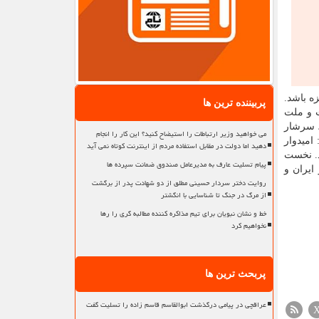
ه باشد.
پربیننده ترین ها
ت و ملت
، سرشار
می خواهید وزیر ارتباطات را استیضاح کنید؟ این کار را انجام
امیدوار
دهید اما دولت در مقابل استفاده مردم از اینترنت کوتاه نمی آید
د. نخست
پیام تسلیت عارف به مدیرعامل صندوق ضمانت سپرده ها
ایران و
روایت دختر سردار حسینی مطلق از دو شهادت پدر از برگشت
از مرگ در جنگ تا شناسایی با انگشتر
خط و نشان نبویان برای تیم مذاکره کننده مطالبه گری را رها
نخواهیم کرد
پربحث ترین ها
عراقچی در پیامی درگذشت ابوالقاسم قاسم زاده را تسلیت گفت