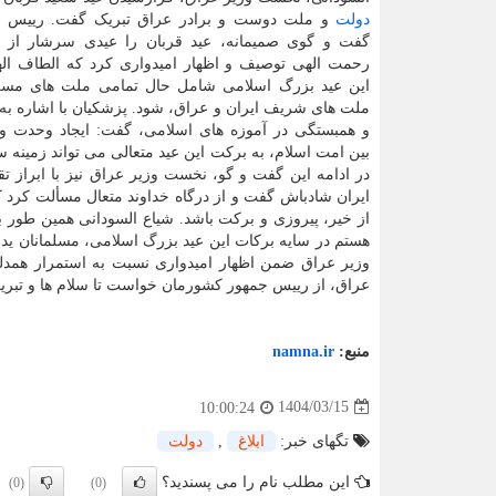
دولت
و ملت دوست و برادر عراق تبریک گفت. رییس ج
گفت و گوی صمیمانه، عید قربان را عیدی سرشار از 
رحمت الهی توصیف و اظهار امیدواری کرد که الطاف ال
این عید بزرگ اسلامی شامل حال تمامی ملت های مسل
ملت های شریف ایران و عراق، شود. پزشکیان با اشاره به
و همبستگی در آموزه های اسلامی، گفت: ایجاد وحدت و 
بین امت اسلام، به برکت این عید متعالی می تواند زمینه
در ادامه این گفت و گو، نخست وزیر عراق نیز با ابراز ت
ایران شادباش گفت و از درگاه خداوند متعال مسألت کرد
از خیر، پیروزی و برکت باشد. شیاع السودانی همین طور 
هستم در سایه برکات این عید بزرگ اسلامی، مسلمانان ید 
وزیر عراق ضمن اظهار امیدواری نسبت به استمرار همدلی
عراق، از رییس جمهور کشورمان خواست تا سلام ها و تبری
منبع:
namna.ir
1404/03/15
10:00:24
تگهای خبر:
ابلاغ
,
دولت
این مطلب نام را می پسندید؟
(0)
(0)