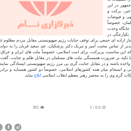
مهور در این
خیر، برکت و
هی و فیوضات
مان، خصوصاً
 جایگاه وحدت
یکپارچگی در
 ساز اراده ای جمعی برای توقف جنایات رژیم صهیونیستی مقابل مردم مظلوم غز
قدیر از تماس محبت آمیز و تبریک دکتر پزشکیان، عید سعید قربان را به دول
 که این مناسبت پربرکت، برای امت اسلامی، خصوصاً ملت های ایران و عراق
با تکیه بر ضرورت همبستگی ملت های مسلمان در مقابل ظلم و جنایت، گفت: 
واحده باشند و در مقابل جنایت گری بی مرز رژیم صهیونیستی ایستادگی نماین
 و انسجام میان همه کشورهای اسلامی، خصوصاً دو کشور همسایه و برادر 
کات گرم وی را به محضر رهبر معظم انقلاب اسلامی
ابلاغ
نماید.
383
5
/
0.0
X