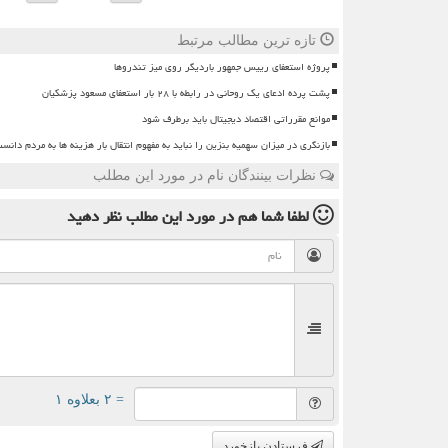
تازه ترین مطالب مرتبط
پروژه استعفای رییس جمهور باردیگر روی میز تندروها
پشت پرده ادعای یک روحانی در رابطه با ۲۸ بار استعفای مسعود پزشکیان
موانع مقرراتی اقتصاد دیجیتال باید برطرف شود
بازنگری در میزان سهمیه بنزین را نباید به مفهوم انتقال بار هزینه ها به مردم دانس
نظرات بینندگان نام در مورد این مطلب
لطفا شما هم
در مورد این مطلب
نظر دهید
= ۲ بعلاوه ۱
فرستادن بازخورد