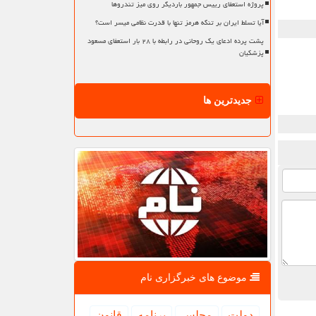
پروژه استعفای رییس جمهور باردیگر روی میز تندروها
آیا تسلط ایران بر تنگه هرمز تنها با قدرت نظامی میسر است؟
پشت پرده ادعای یک روحانی در رابطه با ۲۸ بار استعفای مسعود
پزشکیان
جدیدترین ها
موضوع های خبرگزاری نام
دولت
مجلس
برنامه
قانون