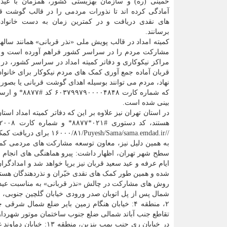
خمینی (ره) و سازمان بهزیستی کشور، همزمان با عید ق
آمادگی کرده اند تا نذورات مردمی را در قالب گوشت ق
های نقدی دریافت و در کمترین زمان به دست خانواده 
برسانند.
کمیته امداد در قالب پویش ملی «نذر قربانی» همانند سالها
مشارکت مردم را در سراسر کشور فراهم آورده است و در
مراکز نیکوکاری و دفاتر کمیته امداد در سراسر کشور، در 
قربان آماده جمع آوری کمک های مردم نیکوکار برای خانوا
نهاد، مردم می توانند بوسیله اهدای گوشت قربانی یا بصو
بینی شده است.
در استان تهران نیز علاوه بر این که دفاتر کمیته امداد اس
‏/‏/sama.emdad.ir‏/Sama‏/Puyesh‏/۸۱‏/۱۶۰۰۰ برای دریافت کمک های مردمی در چالش نذر قربانی درنظر گرفته شده است.
به همین دلیل نیز، معاون توسعه مشارکت های مردمی کمیته ا
سطح شهر تهران، اظهار داشت: پیرو هماهنگی های انجام شده
ایام عرفه و عید سعید قربان نیز برپا خواهد شد و امدادگران
شده و همین طور کمک های نقدی خیّران و نذردهندگان هستن