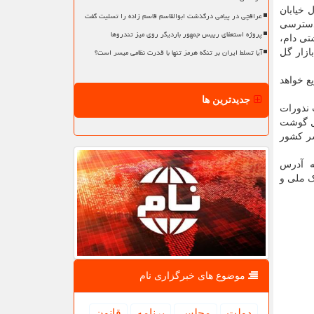
 ارسطو و بخشنده، منطقه ۲۰: جنوب به شمال خیابان
عراقچی در پیامی درگذشت ابوالقاسم قاسم زاده را تسلیت گفت
ن دهم جنب دسترسی
پروژه استعفای رییس جمهور باردیگر روی میز تندروها
 بهداشتی دام،
آیا تسلط ایران بر تنگه هرمز تنها با قدرت نظامی میسر است؟
سیده به بازار گل
ع خواهد
جدیدترین ها
 نذورات
مل گوشت
ر کشور
ه آدرس
۱۲۳* یا شماره کارت ۶۳۶۷۹۵۷۰۷۰۷۰۷۰۷۵ بانک مرکزی و شماره کارت ۶۰۳۷۹۹۱۰۰۰۰۰۰۰۱۲ بانک ملی و
موضوع های خبرگزاری نام
دولت
مجلس
برنامه
قانون