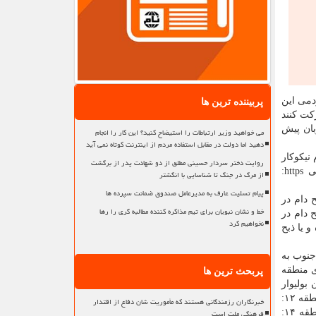
دمی این
پربیننده ترین ها
کت کنند
می در عید قربان پیش
می خواهید وزیر ارتباطات را استیضاح کنید؟ این کار را انجام
دهید اما دولت در مقابل استفاده مردم از اینترنت کوتاه نمی آید
نیکوکار
روایت دختر سردار حسینی مطلق از دو شهادت پدر از برگشت
هستند، کد دستوری #۰۲۱*۸۸۷۷* و شماره کارت ۶۰۳۷۹۹۷۹۰۰۰۰۲۰۰۸، سامانه تلفن گویا به شماره ۷۳۵۵-۰۲۱ و سامانه اینترنتی https:
از مرگ در جنگ تا شناسایی با انگشتر
پیام تسلیت عارف به مدیرعامل صندوق ضمانت سپرده ها
 دام در
خط و نشان نبویان برای تیم مذاکره کننده مطالبه گری را رها
 دام در
نخواهیم کرد
و یا ذبح
مام علی (ع) جنوب به
 فرهنگ خیابان میر مالک ضلع شرقی ساختمان ناحیه ۷ شهرداری منطقه
پربحث ترین ها
باکری شمال، سیمون بولیوار
تقاطع جنب آباتد شمالی ضلع جنوب ساختمان موتور شهرداری منطقه ۵، منطقه ۷: زمین واقع در ضلع جنوب پارکینگ مصلا (چهل سرا)، منطقه ۱۲:
خبرنگاران رزمندگانی هستند که مأموریت شان دفاع از اقتدار
فرهنگی ملت است
در خیابان ری جنب پمپ بنزین، منطقه ۱۳: خیابان دماوند غرب به شرق پس از پل خاقانی انتهای خیابان هاشمی جنب بوستان زیتون، منطقه ۱۴: