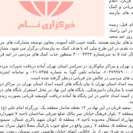
ربان، اعلام
ربانی و کمک
های نیازمند
ی قبل، زمینه
 این راستا،
روز عید سعید
ده های نیازمند هستند. بگفته حبیب الله آسوده، معاون توسعه مشارکت های مر
رت نقدی در این طرح ملی که با هدف کمک به نیازمندان برگزار می شود، مشار
که شماره کارت ۶۰۳۷۹۹۷۹۰۰۰۰۴۸۴۸ کد #۸۸۷۷* و ارسال عدد ۵ به سرشماره ۳۰۰۰۳۳۳۳ بمنظور جذب کمک های مرد
تان تهران و مراکز نیکوکاری در سراسر استان تهران آماده دریافت نذورات مردم 
مداد استان تهران با بیان پایگاه های کمیته امداد استان تهران در مراکز ذبح
 با سازمان دامپزشکی، پایگاه های این نهاد در محل استقرار پایگاه های ذبح
 کمیته امداد حاضر در این پایگاه ها آماده دریافت گوسفند قربانی بصورت زنده 
د.
روش های مشارکت در چالش «نذر قربانی» به مناسبت عید سعید قربان در این نهاد در ۱۳ نقطه شامل منطقه یک: بزرگراه ا
شمال پس از پل اتوبان صدر ورودی خیابان گلچین جنوبی، منطقه ۲: بلوار
۲، منطقه ۴: خیابان هنگام زمین بایر ضلع شمال شرقی چهارراه استقلال محدوده ناحیه ۷، منطقه ۵: اتوبان شهید 