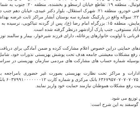
اتوبان محلاتی، خیابان شاه آبادی، بلوار کوثر، جنب زمین فوتبال، منطقه ۱۹: تقاطع خیابان
شهید رجایی پس از پل شهید آوینی، جنب ساختمان معاینه فنی خودرو، منطقه ۲۱: شهرک استقلال، بلوار دکتر عبیدی، خیابا
محلی بزرگراه آزادگان، ضلع شمال بوستان انرژی، منطقه ۲۲: سواله واقع در پارکینگ شماره سه بوستان آبشار مراکز ثابت عرضه
منطقه ۴: تهرانپارس- حکیمیه- خیابان تابا- جنب کارخانه آزمایش، منطقه ۱۵: بزرگراه امام رضا (ع)، پس از گردنه تنباکویی، نر
ی با اولویت خانوارهای پرعائله، دارای فرزند شیرخوار، بیمار و سالمند توزی
 نهادهای حمایتی دراین خصوص اعلام مشارکت کرده و ضمن آمادگی برای دریافت
 هدف رفع مشکلات معیشتی جامعه هدف تحت پوشش بهزیستی نذورات خود، شا
ت، بوسیله شماره حساب های مشارکت های مردمی سازمان بهزیستی در سراس
ه ادارات و مراکز تحت نظارت بهزیستی بصورت غیر حضوری بامراجعه ب
mosharekat.behzisti.ir و کد دستوری #
 توزیع می شود.
ح گوسفند به این شرح است: