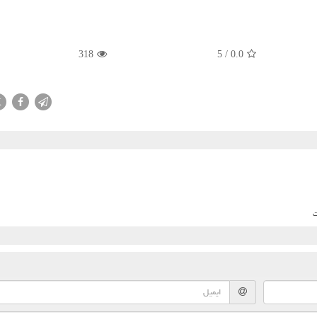
318
5
/
0.0
X
ت