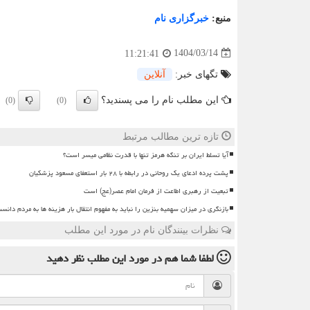
منبع:
خبرگزاری نام
1404/03/14
11:21:41
تگهای خبر:
آنلاین
این مطلب نام را می پسندید؟
(0)
(0)
تازه ترین مطالب مرتبط
آیا تسلط ایران بر تنگه هرمز تنها با قدرت نظامی میسر است؟
پشت پرده ادعای یک روحانی در رابطه با ۲۸ بار استعفای مسعود پزشکیان
تبعیت از رهبری اطاعت از فرمان امام عصر(عج) است
بازنگری در میزان سهمیه بنزین را نباید به مفهوم انتقال بار هزینه ها به مردم دانس
نظرات بینندگان نام در مورد این مطلب
لطفا شما هم
در مورد این مطلب
نظر دهید