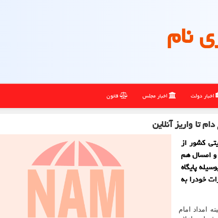
ی نام
اخبار دولت
اخبار مجلس
قانون
م تا واریز آنلاین
یتی کشور از
 و امسال هم
سیله پایگاه
ت خودرا به
ه امداد امام