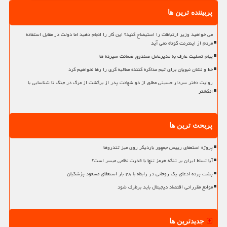
پربیننده ترین ها
می خواهید وزیر ارتباطات را استیضاح کنید؟ این کار را انجام دهید اما دولت در مقابل استفاده
مردم از اینترنت کوتاه نمی آید
پیام تسلیت عارف به مدیرعامل صندوق ضمانت سپرده ها
خط و نشان نبویان برای تیم مذاکره کننده مطالبه گری را رها نخواهیم کرد
روایت دختر سردار حسینی مطلق از دو شهادت پدر از برگشت از مرگ در جنگ تا شناسایی با
انگشتر
پربحث ترین ها
پروژه استعفای رییس جمهور باردیگر روی میز تندروها
آیا تسلط ایران بر تنگه هرمز تنها با قدرت نظامی میسر است؟
پشت پرده ادعای یک روحانی در رابطه با ۲۸ بار استعفای مسعود پزشکیان
موانع مقرراتی اقتصاد دیجیتال باید برطرف شود
جدیدترین ها