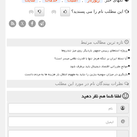
تگهای خبر:
رپورتاژ
,
امنیت
,
خدمات
,
سایت
این مطلب نام را می پسندید؟
(0)
(0)
X
تازه ترین مطالب مرتبط
پروژه استعفای رییس جمهور باردیگر روی میز تندروها
آیا تسلط ایران بر تنگه هرمز تنها با قدرت نظامی میسر است؟
موانع مقرراتی اقتصاد دیجیتال باید برطرف شود
بازنگری در میزان سهمیه بنزین را نباید به مفهوم انتقال بار هزینه ها به مردم دانست
نظرات بینندگان نام در مورد این مطلب
لطفا شما هم
نظر دهید