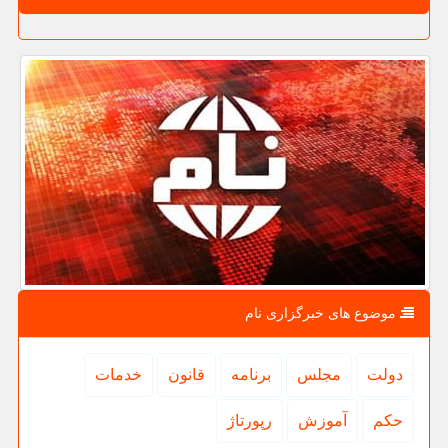
موضوع های خبرگزاری نام
دولت
مجلس
برنامه
قانون
خدمات
حكم
آموزش
رپورتاژ