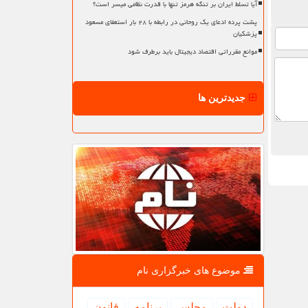
آیا تسلط ایران بر تنگه هرمز تنها با قدرت نظامی میسر است؟
پشت پرده ادعای یک روحانی در رابطه با ۲۸ بار استعفای مسعود
پزشکیان
موانع مقرراتی اقتصاد دیجیتال باید برطرف شود
جدیدترین ها
موضوع های خبرگزاری نام
دولت
مجلس
برنامه
قانون