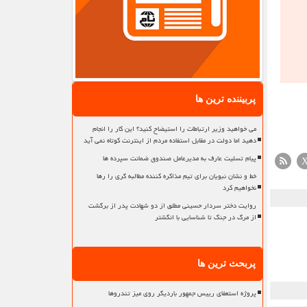
پربیننده ترین ها
می خواهید وزیر ارتباطات را استیضاح کنید؟ این کار را انجام
دهید اما دولت در مقابل استفاده مردم از اینترنت کوتاه نمی آید
پیام تسلیت عارف به مدیرعامل صندوق ضمانت سپرده ها
خط و نشان نبویان برای تیم مذاکره کننده مطالبه گری را رها
نخواهیم کرد
روایت دختر سردار حسینی مطلق از دو شهادت پدر از برگشت
از مرگ در جنگ تا شناسایی با انگشتر
پربحث ترین ها
پروژه استعفای رییس جمهور باردیگر روی میز تندروها