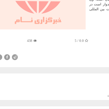
یدوار است در
ات بین المللی
438
5
/
0.0
X
ت