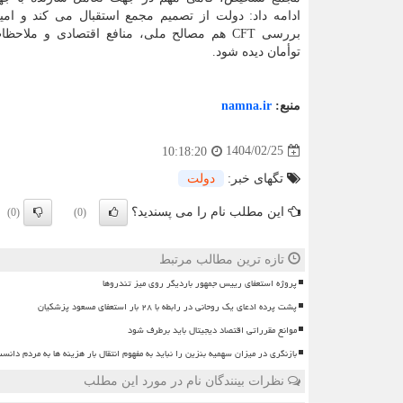
ادامه داد: ‏دولت از تصمیم مجمع استقبال می کند و ام
بررسی CFT هم مصالح ملی، منافع اقتصادی و ملاحظ
توأمان دیده شود.
منبع:
namna.ir
1404/02/25
10:18:20
تگهای خبر:
دولت
این مطلب نام را می پسندید؟
(0)
(0)
تازه ترین مطالب مرتبط
پروژه استعفای رییس جمهور باردیگر روی میز تندروها
پشت پرده ادعای یک روحانی در رابطه با ۲۸ بار استعفای مسعود پزشکیان
موانع مقرراتی اقتصاد دیجیتال باید برطرف شود
بازنگری در میزان سهمیه بنزین را نباید به مفهوم انتقال بار هزینه ها به مردم دانس
نظرات بینندگان نام در مورد این مطلب