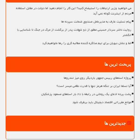
می خواهید وزیر ارتباطات را استیضاح کنید؟ این کار را انجام دهید اما دولت در مقابل استفاده
مردم از اینترنت کوتاه نمی آید
پیام تسلیت عارف به مدیرعامل صندوق ضمانت سپرده ها
روایت دختر سردار حسینی مطلق از دو شهادت پدر از برگشت از مرگ در جنگ تا شناسایی با
انگشتر
خط و نشان نبویان برای تیم مذاکره کننده مطالبه گری را رها نخواهیم کرد
پربحث ترین ها
پروژه استعفای رییس جمهور باردیگر روی میز تندروها
آیا تسلط ایران بر تنگه هرمز تنها با قدرت نظامی میسر است؟
پشت پرده ادعای یک روحانی در رابطه با ۲۸ بار استعفای مسعود پزشکیان
موانع مقرراتی اقتصاد دیجیتال باید برطرف شود
جدیدترین ها