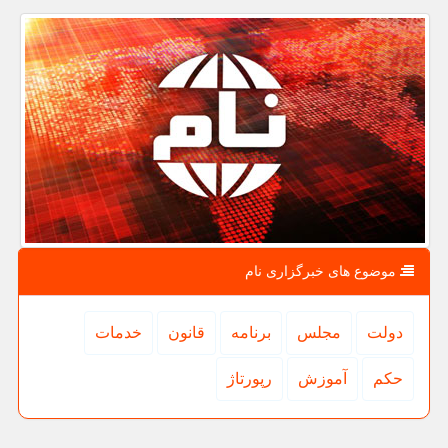
موضوع های خبرگزاری نام
دولت
مجلس
برنامه
قانون
خدمات
حكم
آموزش
رپورتاژ