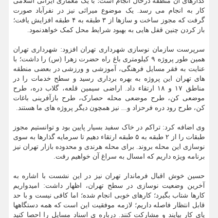
گذارهای آن منطقه درحال انجام است؛ با یک معماری ایرانی اسلامی
کار به انجام می رسد. یک موضوع میراثی نیز در نفرآباد صورت
گرفت که مجوز ساخت و سازها از ۳ طبقه به ۴ طبقه افزایش یافت؛
باز کردن چنین قفل هایی به بهبود شرایط محل کمک خواهدنمود.
سرپرست سازمان نوسازی شهرداری تهران افزود: شهرداری تهران
همین طور پروژه ۹ کیلومتری باغ راه حضرت زهرا (س) را داشت؛ با
عنایت به فقر مسایل فرهنگی، آموزشی و ورزشی در بعضی منطقه
های تهران این پروژه به بهره برداری رسید و سطح خدمات را در
مناطق ۱۷ و ۱۸ ارتقاء داد. اراضی سیمین قلعه، گلاب دره، طرح
موضعی کن، طرح موضعی محله حصارک، طرح بازآفرینی باغات
کن، طرح رود دره فرحزاد و... نیز همچون دیگر پروژه های ما هستند.
وی اضافه کرد: تراکم در خاک سفید بسیار پایین بود و توانستیم مجوز
طبقات را از ۲ طبقه به ۵ طبقه ارتقاء دهیم تا سرمایه گذارها به سوی
نوسازی این محله بروند. برای محله هرندی و محدوده بازار تهران نیز
برنامه ویژه داریم که امسال به سراغ آن خواهیم رفت.
حسین خوش اقبال فرماندار تهران نیز در این نشست با اشاره به
آخرین وضعیت نوسازی در سطح تهران، اظهار داشت: امیدواریم
کارها شتاب بگیرد؛ کارهای خوبی انجام شده؛ اما کافی نیست و با حد
قابل انتظار فاصله داریم؛ لازمه موفقیت این است که همه دستگاهها
پای کار بیایند و مشارکت کنند. درباره ی اسناد مسایل را احصا کنید