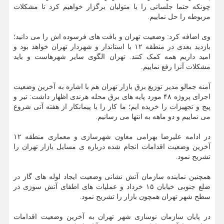
چونکه حتما جلساتی را با متولیان برگزار خواهیم کرد تا مشکلات
مربوطه را حل نماییم.
وی اضافه کرد: وضعیت تهران و بافت های فرسوده اش را می دانید؛
بازدید بعدی در منطقه ۱۲ با استاندار و شهردار تهران خواهد بود و
امید داریم همه کمک کنند. تهران الگوی سایر شهرهاست و باید
مشکلات آنرا رفع نماییم.
آمنه جمالو مدیر توزیع برق بازار تهران هم با اشاره به آخرین وضعیت
اجرای پروژه ۴۸ مورد پایه های برق محله هرندی اظهار داشت: تیر و
پیج و تجهیزات را خریده ایم؛ ما کار را با پیمانکار از هفته آتی شروع
می نماییم و دو ماهه به انتها می رسانیم.
در ادامه علیرضا بهرامی معاون شهرسازی و معماری منطقه ۱۲
آخرین وضعیت اقدامات انجام شده درباره ی مسایل بازار تهران را
تشریح نمود.
همچنین نماینده سازمان آتش نشانی وضعیت ایجاد لوله های گاز در
ضلع جنوبی خیابان ۱۵ خرداد و عملیات های اطفای آتش سوزی در
سطح شهر تهران همچون بازار را تشریح نمود.
در پایان سازمان نوسازی شهر تهران به آخرین وضعیت اقدامات