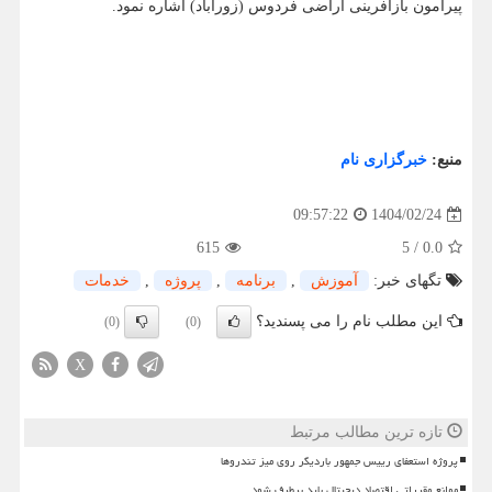
پیرامون بازآفرینی اراضی فردوس (زورآباد) اشاره نمود.
منبع:
خبرگزاری نام
1404/02/24
09:57:22
615
5
/
0.0
تگهای خبر:
آموزش
,
برنامه
,
پروژه
,
خدمات
این مطلب نام را می پسندید؟
(0)
(0)
X
تازه ترین مطالب مرتبط
پروژه استعفای رییس جمهور باردیگر روی میز تندروها
موانع مقرراتی اقتصاد دیجیتال باید برطرف شود