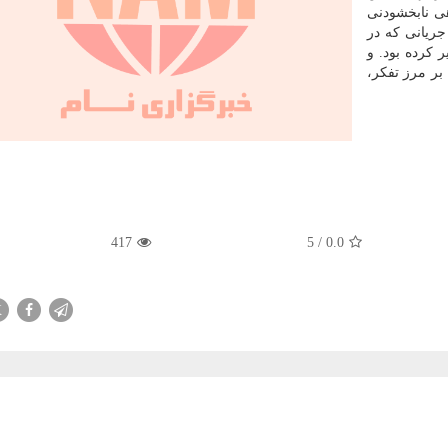
هی نابخشودنی
جریانی که در
 کرده بود. و
 بر مرز تفکر،
417
5
/
0.0
X