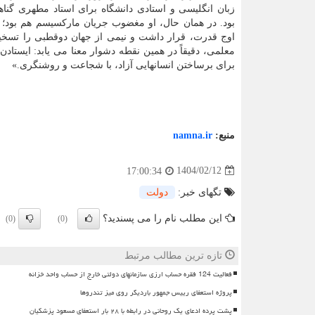
زبان انگلیسی و استادی دانشگاه برای استاد مطهری گنا
بود. در همان حال، او مغضوب جریان مارکسیسم هم بود؛ 
اوج قدرت، قرار داشت و نیمی از جهان دوقطبی را تسخیر
معلمی، دقیقاً در همین نقطه دشوار معنا می یابد: ایستادن
برای برساختن انسانهایی آزاد، با شجاعت و روشنگری.»
منبع:
namna.ir
1404/02/12
17:00:34
تگهای خبر:
دولت
این مطلب نام را می پسندید؟
(0)
(0)
تازه ترین مطالب مرتبط
فعالیت 124 فقره حساب ارزی سازمانهای دولتی خارج از حساب واحد خزانه
پروژه استعفای رییس جمهور باردیگر روی میز تندروها
پشت پرده ادعای یک روحانی در رابطه با ۲۸ بار استعفای مسعود پزشکیان