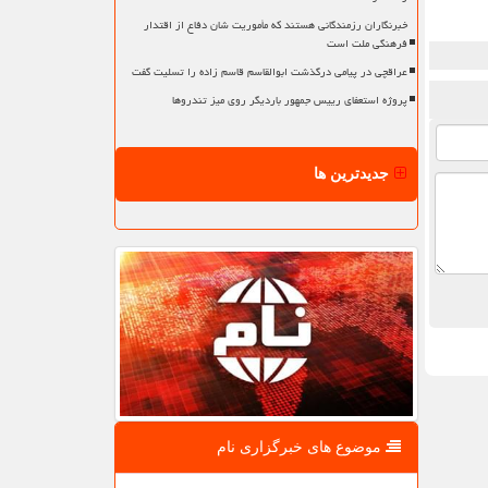
خبرنگاران رزمندگانی هستند که مأموریت شان دفاع از اقتدار
فرهنگی ملت است
عراقچی در پیامی درگذشت ابوالقاسم قاسم زاده را تسلیت گفت
پروژه استعفای رییس جمهور باردیگر روی میز تندروها
جدیدترین ها
موضوع های خبرگزاری نام