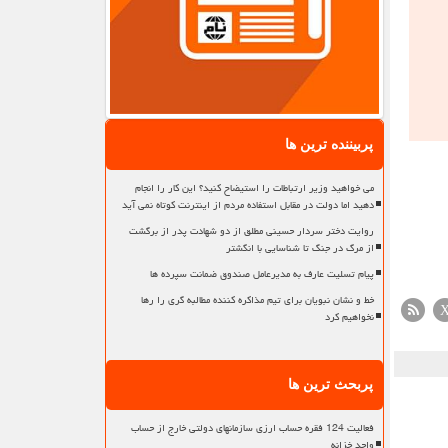
پربیننده ترین ها
می خواهید وزیر ارتباطات را استیضاح کنید؟ این کار را انجام
دهید اما دولت در مقابل استفاده مردم از اینترنت کوتاه نمی آید
روایت دختر سردار حسینی مطلق از دو شهادت پدر از برگشت
از مرگ در جنگ تا شناسایی با انگشتر
پیام تسلیت عارف به مدیرعامل صندوق ضمانت سپرده ها
خط و نشان نبویان برای تیم مذاکره کننده مطالبه گری را رها
نخواهیم کرد
پربحث ترین ها
فعالیت 124 فقره حساب ارزی سازمانهای دولتی خارج از حساب
واحد خزانه