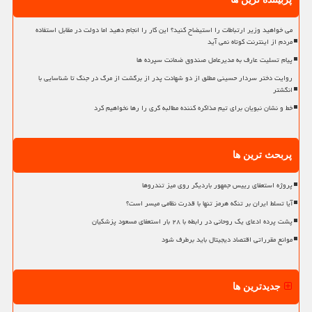
می خواهید وزیر ارتباطات را استیضاح کنید؟ این کار را انجام دهید اما دولت در مقابل استفاده
مردم از اینترنت کوتاه نمی آید
پیام تسلیت عارف به مدیرعامل صندوق ضمانت سپرده ها
روایت دختر سردار حسینی مطلق از دو شهادت پدر از برگشت از مرگ در جنگ تا شناسایی با
انگشتر
خط و نشان نبویان برای تیم مذاکره کننده مطالبه گری را رها نخواهیم کرد
پربحث ترین ها
پروژه استعفای رییس جمهور باردیگر روی میز تندروها
آیا تسلط ایران بر تنگه هرمز تنها با قدرت نظامی میسر است؟
پشت پرده ادعای یک روحانی در رابطه با ۲۸ بار استعفای مسعود پزشکیان
موانع مقرراتی اقتصاد دیجیتال باید برطرف شود
جدیدترین ها