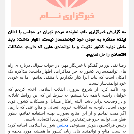
به گزارش خبرگزاری نام، نماینده مردم تهران در مجلس با اعلان
اینکه مذاکره به خودی خود توانمندساز نیست، اظهار داشت: باید
بخش تولید کشور تقویت و با توانمندی هایی که داریم، مشکلات
اقتصادی را حل نماییم.
رضا تقی پور در گفتگو با خبرنگار مهر، در جواب سوالی درباره ی راه
های توانمندسازی کشور به جز مذاکرات، اظهار داشت: مذاکره یک
امکان است که نباید آنرا کنار بگذاریم یا منتفی بدانیم، اما به خودی
خود توانمندساز نیست.
وی تاکید کرد: از شروع پیروزی انقلاب اسلامی اعلام کردیم که
خواهان رابطه با همه دنیا هستیم، به شرط این که این روابط عادلانه
و در وضعیت برابر باشد. البته راهکار مسایل و مشکلات کشور، قوی
بودن است. باتوجه به امکانات، نیروی انسانی و منابع غنی که داریم،
اگر همت نماییم و از این منابع بصورت بهینه استفاده نمائیم، بطور
قطع می توانیم جزو قدرتمندترین کشورهای اقتصادی باشیم.
رئیس فراکسیون هوش مصنوعی
مجلس
شورای اسلامی اضافه کرد:
به سبب منابع و توانمندی های زیاد، کشور ما همیشه مورد هجمه و