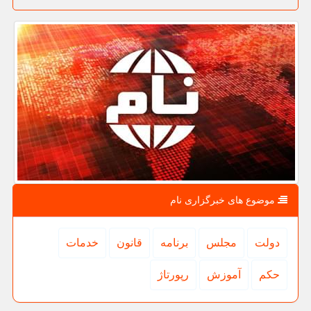
موضوع های خبرگزاری نام
دولت
مجلس
برنامه
قانون
خدمات
حكم
آموزش
رپورتاژ