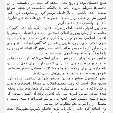
طمع دشمنان بوده و تاریخ نشان میدهد که ملت ایران همیشه از این
هجمه ها سربلند بیرون آمده اند. بااینکه ممکنست در بعضی مواقع
تضعیف شده باشیم، اما بلا فاصله ترمیم کرده و پیشرفت کرده ایم.
امروز نیز در خیلی از زمینه ها، خصوصاً دانش های جدید و فناوری
های نو، توانمندی های بالایی داریم.
تقی پور اظهار داشت: اما در تعریف قدرت ملی، باید دقت کنیم که
متاسفانه از زمان پیروزی انقلاب اسلامی، پایه های اقتصاد مقاومتی یا
اقتصاد اسلامی به خوبی بنیان گذاری و تقویت نشده و همیشه به
سوی مکتب های موجود غربی رفته ایم که گاهی اوقات با نرخ های
بهره و ارز به ما ضربه زده اند. البته دشمن هیچ گاه نتوانسته رو در رو
با ما بجنگد و به تحریم ها روی آورده است.
نماینده مردم تهران در مجلس شورای اسلامی تاکید کرد: همه دنیا بر
ظالمانه بودن تحریم های ضدایرانی اذعان دارند. برای قوی تر شدن،
باید چاره ای برای رفع تحریم ها و مشکلات اقتصادی کشور بیندیشیم.
با وجود همه تحریم ها، ما توانمندی های زیادی داریم.
عضو کمیسیون صنایع و معادن مجلس شورای اسلامی اضافه کرد:
چندین سال است که رهبر معظم انقلاب بر مسایل اقتصادی و تولید
داخلی تاکید دارند، اما متاسفانه درصد کمی از شعارهای سال محقق
شده است. اساس قدرت ملی یک کشور، تولید آن کشور است. اگر
تولید داشته باشیم، بطور قطع می توانیم صادرات داشته باشیم و
مشکل ارز را نیز به نحو مطلوب حل نماییم.
وی اضافه کرد: باید از تک پایه بودن فاصله بگیریم؛ بطورمثال نفت