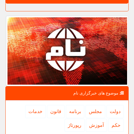
موضوع های خبرگزاری نام
دولت
مجلس
برنامه
قانون
خدمات
حكم
آموزش
رپورتاژ