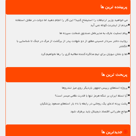
پربیننده ترین ها
می خواهید وزیر ارتباطات را استیضاح کنید؟ این کار را انجام دهید اما دولت در مقابل استفاده
مردم از اینترنت کوتاه نمی آید
پیام تسلیت عارف به مدیرعامل صندوق ضمانت سپرده ها
روایت دختر سردار حسینی مطلق از دو شهادت پدر از برگشت از مرگ در جنگ تا شناسایی با
انگشتر
خط و نشان نبویان برای تیم مذاکره کننده مطالبه گری را رها نخواهیم کرد
پربحث ترین ها
پروژه استعفای رییس جمهور باردیگر روی میز تندروها
آیا تسلط ایران بر تنگه هرمز تنها با قدرت نظامی میسر است؟
پشت پرده ادعای یک روحانی در رابطه با ۲۸ بار استعفای مسعود پزشکیان
موانع مقرراتی اقتصاد دیجیتال باید برطرف شود
جدیدترین ها