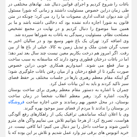
باغات را شروع کردیم و اجرای قوانین دنبال شد. نهادهای مختلفی در
طی زمان دراین خصوص مسئولیت داشتند و زمانی که شورا مسئول
آن شد دیوان عدالت اداری مصوبات ما را رد می کرد؛ چونکه در متن
قانون به شورا اجازه داده نشده بود که دخالتی داشته باشد و ما بر
همین مبنا موضوع را دنبال کردیم و در نهایت در مجمع تشخیص
مصلحت نظام، مسئولیت رسیدگی به باغات به شوراها سپرده شد.
وی اضافه کرد: تهران یک باغ شهر وسیع بود و در سالیان اخیر به
سبب گران شدن ملک و تبدیل زمین به کالا، خیلی از باغ ها از بین
رفت. اگر امروز هم درخت بکاریم معین نیست چند سال بعد ثمر دهد؛
اما در باغات درختان قطوری وجود دارند که متاسفانه به سبب ساخت
و ساز قطع می شوند. امیدواریم همکاری خوبی دراین خصوص
صورت بگیرد تا از قطع درختان و از میان رفتن باغات جلوگیری شود؛
گو اینکه مقام معظم رهبری بارها در جلسات مختلف بر حفظ فضای
سبز تاکید کردند و باید به این بیانات عمل کرد.
چمران با اشاره به دستور مقام معظم رهبری برای ساخت بوستان
ولایت، اشاره کرد: رهبر معظم انقلاب شخصاً در زمان ساخت
بوستان، در محل حضور بهم رساندند و حتی اجازه ساخت
فروشگاه
در بوستان را ندادند تا مردم از فضای سبز موجود بهره گیرند.
وی با اعلان اینکه ساماندهی ترافیک یکی از راهکارهای رفع آلودگی
هواست، تصریح کرد: از هرجا بتوانیم تلاش می نماییم واگن های مترو
تامین شوند و ساخت داخل را نیز دنبال می کنیم؛ اما کافی نیست. در
خرید اتوبوس های برقی نیز وارد عمل شدیم و تلاش بر این بوده که با