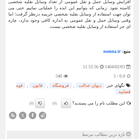
افزایش وسایل حمل و نقل عمومی از تعداد وسایل نقلیه شخصی
کاسته شود. زمانی که بتوانیم این ایده را عملیاتی نماییم حتی می
توان جهت استفاده از وسایل نقلیه شخصی جریمه درنظر گرفت؛ اما
وقتی وسایل حمل و نقل عمومی به اندازه کافی وجود ندارد، چاره
ای جز استفاده از وسایل نقلیه شخصی نیست.
منبع:
namna.ir
1404/02/03
11:53:56
540
5
/
0.0
تگهای خبر:
دیوان عدالت
,
فروشگاه
,
قانون
,
قوه
قضاییه
این مطلب نام را می پسندید؟
(0)
(0)
X
تازه ترین مطالب مرتبط