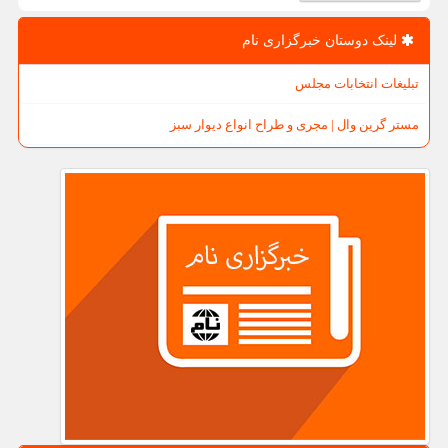
لینک دوستان خبرگزاری نام
تبلیغات انتخابات مجلس
مستر گرین وال | مجری و طراح انواع دیوار سبز