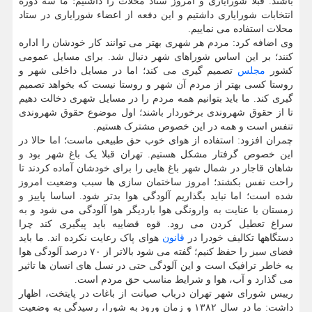
باشند. قبلا شورایاری و امروز ستاد محلات را داشتیم؛ ما سه دوره
انتخابات شورایاری داشتیم و این دفعه از اعضاء شورایاری در ستاد
محلات استفاده می نماییم.
وی اضافه کرد: مردم هر شهری بهتر می توانند کار خودشان را اداره
کنند؛ بر این اساس شوراهای شهر دنبال شد. برای مسایل عمومی
کشور
مجلس
تصمیم گیری می کند؛ اما در مسایل داخلی شهر و
روستا کسی بهتر از مردم آن شهر و روستا نیست که بخواهد تصمیم
گیری کند. ما باید بتوانیم همه مردم را در مسایل شهری دخالت دهیم
تا از حقوق شهروندی برخوردار باشند؛ اول موضوع حقوق شهروندی
تنفس است و همه در این خصوص مشترک هستیم.
چمران افزود: استفاده از هوای خوب حق طبیعی ماست؛ اما حالا در
این خصوص گرفتار مشکل هستیم. تهران قبلا یک باغ شهر بود و
شاهان قاجار در شمال شهر باغ هایی را برای خودشان آماده کردند تا
راحت نفس بکشند؛ امروز ساختمان سازی ها سبب وضعیت امروز
شده است؛ اما نباید بگذاریم آلودگی هوا بدتر شود. اساسا پاییز و
زمستان با عنایت به وارونگی هوا باردیگر هوا آلودگی می شود و به
سراغ تعطیل کردن می رود. قوه قضاییه باید پیگیری کند چرا
دستگاهها تکالیف خودرا در
قانون
هوای پاک رعایت نکرده اند. ما باید
فضای سبز را حفظ کنیم؛ گفته می شود بالاتر از ۷۰ درصد آلودگی هوا
به خاطر ترافیک است و این آلودگی حتی در نسل های انسان ها تاثیر
می گذارد و آب، هوا و شرایط مناسب حق مردم است.
رییس شورای شهر تهران درباب صیانت از باغات در پایتخت، اظهار
داشت: ما در سال ۱۳۸۲ و زمان ورود به شورا، رسیدگی به وضعیت