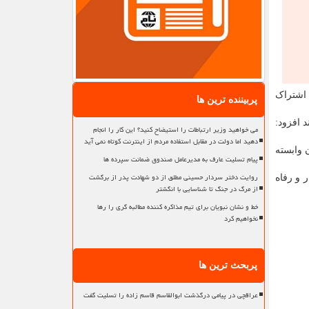
 اشتراک
پربیننده ترین ها
 افزود:
می خواهید وزیر ارتباطات را استیضاح کنید؟ این کار را انجام
دهید اما دولت در مقابل استفاده مردم از اینترنت کوتاه نمی آید
ان وابسته
پیام تسلیت عارف به مدیرعامل صندوق ضمانت سپرده ها
روایت دختر سردار حسینی مطلق از دو شهادت پدر از برگشت
 و رفاه
از مرگ در جنگ تا شناسایی با انگشتر
خط و نشان نبویان برای تیم مذاکره کننده مطالبه گری را رها
نخواهیم کرد
پربحث ترین ها
عراقچی در پیامی درگذشت ابوالقاسم قاسم زاده را تسلیت گفت