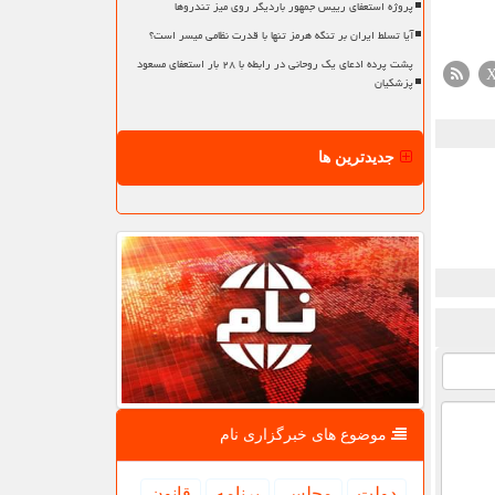
پروژه استعفای رییس جمهور باردیگر روی میز تندروها
آیا تسلط ایران بر تنگه هرمز تنها با قدرت نظامی میسر است؟
پشت پرده ادعای یک روحانی در رابطه با ۲۸ بار استعفای مسعود
پزشکیان
جدیدترین ها
موضوع های خبرگزاری نام
دولت
مجلس
برنامه
قانون