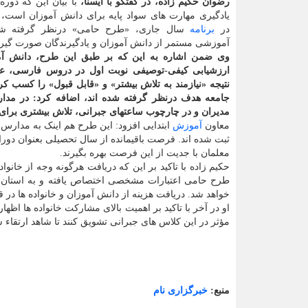
رضوان حکیم زاده، در گفتگو با ایسنا،
با بیان این که دوره 
یادگیری مهارت های سواد پایه برای دانش آموزان است، 
در
برنامه
سال جاری، «طرح حامی» درنظر گرفته شد
آموزشی مستمر از دانش آموزان و یادگیرندگان صورت گیرد
وی ضمن اشاره به این که بر طبق این طرح، دانش آم
ارزشیابی کیفی-توصیفی نوبت اول در دروس فارسی، ع
نتیجه «نیازمند به تلاش بیشتر» و «قابل قبول» را کسب کرد
جامعه هدف درنظر گرفته شده اند، اضافه کرد: در مدار
مدیران و در چارچوب ساعتهای جبرانی، تلاش بیشتری برا
معاون
آموزش
ابتدایی افزود: این طرح هم اینک به مدا
ثبت شده اند. فرصت باقیمانده از سال تحصیلی بعنوان د
معلمان با جدیت از این فرصت بهره بگیرند.
حکیم زاده با تاکید بر این که دریافت هرگونه وجه از خان
طرح حامی اعتبارات مشخصی اختصاص یافته و به استان ها
خواهد شد. دریافت هزینه از دانش آموزان و خانواده ها در
او در آخر با تاکید بر اهمیت بالای مشارکت خانواده ها ا
مؤثر در این کلاس های جبرانی تشویق کنند تا شاهد ارتقاء 
منبع:
خبرگزاری نام