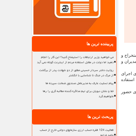
پربیننده ترین ها
خراج و
می خواهید وزیر ارتباطات را استیضاح کنید؟ این کار را انجام
دهید اما دولت در مقابل استفاده مردم از اینترنت کوتاه نمی آید
دیران و
روایت دختر سردار حسینی مطلق از دو شهادت پدر از برگشت
ی اجرای
از مرگ در جنگ تا شناسایی با انگشتر
استفاده
پیام تسلیت عارف به مدیرعامل صندوق ضمانت سپرده ها
خط و نشان نبویان برای تیم مذاکره کننده مطالبه گری را رها
ای حضور
نخواهیم کرد
پربحث ترین ها
فعالیت 124 فقره حساب ارزی سازمانهای دولتی خارج از حساب
واحد خزانه