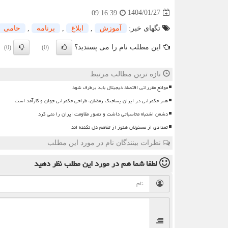
1404/01/27
09:16:39
تگهای خبر:
آموزش
,
ابلاغ
,
برنامه
,
حامی
این مطلب نام را می پسندید؟
(0)
(0)
تازه ترین مطالب مرتبط
موانع مقرراتی اقتصاد دیجیتال باید برطرف شود
هنر حکمرانی در ایران پساجنگ رمضان، طراحی حکمرانی جوان و کارآمد است
دشمن اشتباه محاسباتی داشت و تصور مقاومت ایران را نمی کرد
تعدادی از مسئولان هنوز از تفاهم دل نکنده اند
نظرات بینندگان نام در مورد این مطلب
لطفا شما هم
در مورد این مطلب
نظر دهید