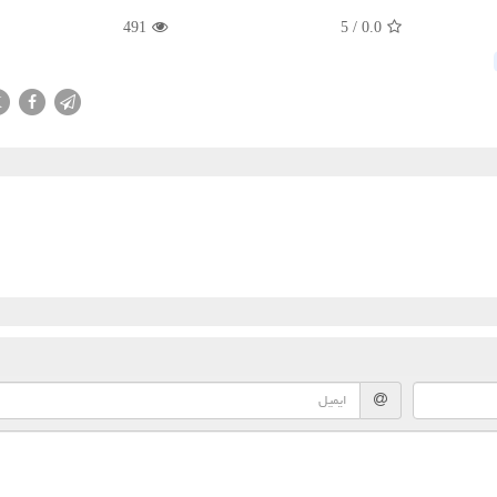
491
5
/
0.0
X