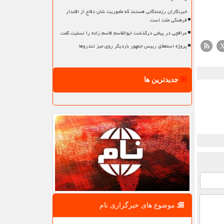
خبرنگاران رزمندگانی هستند که مأموریت شان دفاع از اقتدار
فرهنگی ملت است
عراقچی در پیامی درگذشت ابوالقاسم قاسم زاده را تسلیت گفت
پروژه استعفای رییس جمهور باردیگر روی میز تندروها
جدیدترین ها
موضوع های خبرگزاری نام