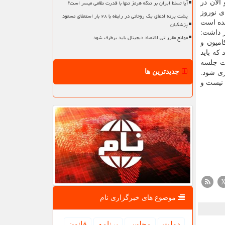
آیا تسلط ایران بر تنگه هرمز تنها با قدرت نظامی میسر است؟
الان در
ای نوروز
پشت پرده ادعای یک روحانی در رابطه با ۲۸ بار استعفای مسعود
شده است
پزشکیان
ر داشت:
موانع مقرراتی اقتصاد دیجیتال باید برطرف شود
ن مجلس پیگیری کند. از طرف دیگر، طبق قانون ما باید ۱۱۰ هزار کامیون و
که باید
اید صورت جلسه
جدیدترین ها
ری شود.
 نیست و
موضوع های خبرگزاری نام
دولت
مجلس
برنامه
قانون