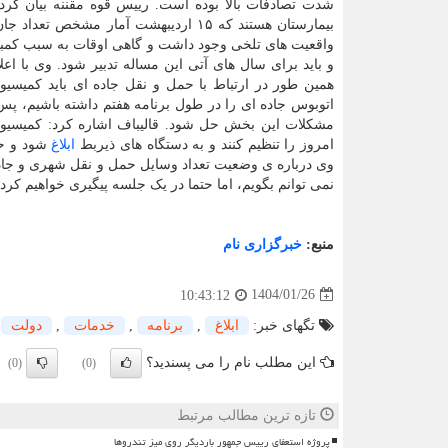
شدت تصادفات بالا بوده است. رییس قوه مقننه بیان کرد:
بیمارستان هستند که ۱۵ اردیبهشت آمار
واقعیت های تلخی وجود داشت و گاهی اوقات به سبب کمبود
و باید برای سال های آتی این مساله تدبیر شود. وی با اعل
اتوبوس جاده ای را در طول برنامه هفتم داشته باشیم، پس
امروز را تنظیم کنند و به دستگاه های ذیربط
ابلاغ
شود و حت
وی درباره ی وضعیت تعداد وسایل حمل و نقل شهری و جاده 
نمی توانم بگویم، اما حتما در یک جلسه پیگیری خواهیم ک
منبع:
خبرگزاری نام
1404/01/26
10:43:12
تگهای خبر:
ابلاغ
,
برنامه
,
خدمات
,
دولت
این مطلب نام را می پسندید؟
(0)
(0)
تازه ترین مطالب مرتبط
پروژه استعفای رییس جمهور باردیگر روی میز تندروها