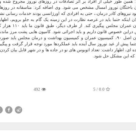
 همین طور خیلی از افراد بر اثر تصادفات در روزهای نوروز مجروح شده و 
 مشخص تعداد جان باختگان نوروز امسال مشخص می شود. وی اضافه کرد: متاسفانه در روزه
 نیروهای کادر درمان،، حتی به افرادی که اورژانسی بودند خدمات رسانی ن
ان اینکه حتما باید در عرصه نظارت در این زمینه یک گام به جلو برویم، اظها
همین طور در ارتباط با حمل و نقل جاده ای باید کمیسیون عمرا
 دراین خصوص قانون داریم و باید اجرائی شود. کامیون هایی پشت مرز ماندند 
مشکلات این بخش حل شود. قالیباف اشاره کرد: کمیسیون اصل ۹۰، کمیسیون عمران و کمیسیون بهداشت و درمان مجلس ب
ما پیش از عید نوروز سال آینده باید عملکردها مورد توجه قرار گرفت و پیگی
ای، اظهار داشت: تعداد اتوبوس های نو در جاده ها و در شهر قابل بیان کردن
رد که این مشکل حل شود.
492
5
/
0.0
X