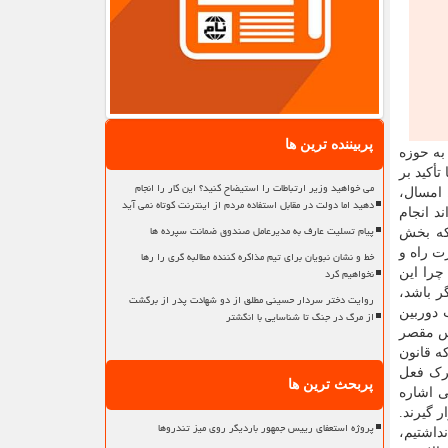
پربیننده ترین ها
به حوزه
أکید بر
می خواهید وزیر ارتباطات را استیضاح کنید؟ این کار را انجام
 امسال،
دهید اما دولت در مقابل استفاده مردم از اینترنت کوتاه نمی آید
د انجام
پیام تسلیت عارف به مدیرعامل صندوق ضمانت سپرده ها
 که بخش
ت راه و
خط و نشان نبویان برای تیم مذاکره کننده مطالبه گری را رها
نخواهیم کرد
چرا این
ر باشد،
روایت دختر سردار حسینی مطلق از دو شهادت پدر از برگشت
 دوربین
از مرگ در جنگ تا شناسایی با انگشتر
لس مقصر
ه قانون
ترک فعل
پربحث ترین ها
ی اشاره
 گیرند.
پروژه استعفای رییس جمهور باردیگر روی میز تندروها
داشتیم،