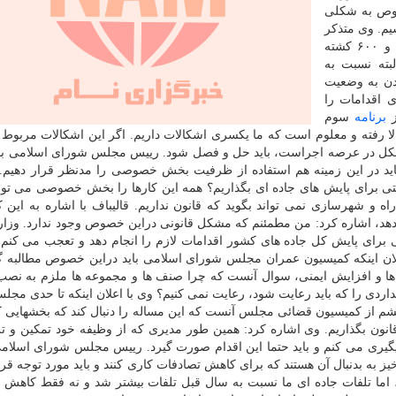
صوص به شکلی
یم. وی متذکر
شد: یک روزی تصادفات در کشورمان در سال ۲۸ هزار و ۶۰۰ کشته
 است. البته نسبت به
یدن به وضعیت
 اقدامات را
ز
برنامه
سوم
بالا رفته و معلوم است که ما یکسری اشکالات داریم. اگر این اشکالات مربوط 
مشکل در عرصه اجراست، باید حل و فصل شود. رییس مجلس شورای اسلامی با ت
د در این زمینه هم استفاده از ظرفیت بخش خصوصی را مدنظر قرار دهیم.
تی برای پایش های جاده ای بگذاریم؟ همه این کارها را بخش خصوصی می توان
 و شهرسازی نمی تواند بگوید که قانون نداریم. قالیباف با اشاره به این
هد، اشاره کرد: من مطمئنم که مشکل قانونی دراین خصوص وجود ندارد. وزار
برای پایش کل جاده های کشور اقدامات لازم را انجام دهد و تعجب می کنم 
ن اینکه کمیسیون عمران مجلس شورای اسلامی باید دراین خصوص مطالبه گ
ا و افزایش ایمنی، سوال آنست که چرا صنف ها و مجموعه ها ملزم به نصب
داردی را که باید رعایت شود، رعایت نمی کنیم؟ وی با اعلان اینکه تا حدی مج
شم از کمیسیون قضائی مجلس آنست که این مساله را دنبال کند که بخشهایی ک
انون بگذاریم. وی اشاره کرد: همین طور مدیری که از وظیفه خود تمکین و 
پیگیری می کنم و باید حتما این اقدام صورت گیرد. رییس مجلس شورای اسلام
ز به بدنبال آن هستند که برای کاهش تصادفات کاری کنند و باید مورد توجه قرار
 اما تلفات جاده ای ما نسبت به سال قبل تلفات بیشتر شد و نه فقط کاهش ن