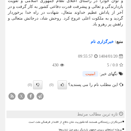
و توان خودرا در راستای اعتلای نظام جمهوری اسلامی و تقویت
بازدارندگی و تعالی و پیشرفت قدرت دفاعی کشور به کار گرفت و در
آخر از پاداش عظیم خداوند متعال، شهادت در راه خدا برخوردار
گردید و به ملکوت اعلی عروج کرد. روحش شاد، درجاتش متعالی و
راهش پر رهرو باد.
منبع:
خبرگزاری نام
1404/01/20
09:55:57
430
5
/
0.0
تگهای خبر:
امنیت
این مطلب نام را می پسندید؟
(0)
(0)
X
تازه ترین مطالب مرتبط
خبرنگاران رزمندگانی هستند که مأموریت شان دفاع از اقتدار فرهنگی ملت است
پروژه استعفای رییس جمهور باردیگر روی میز تندروها