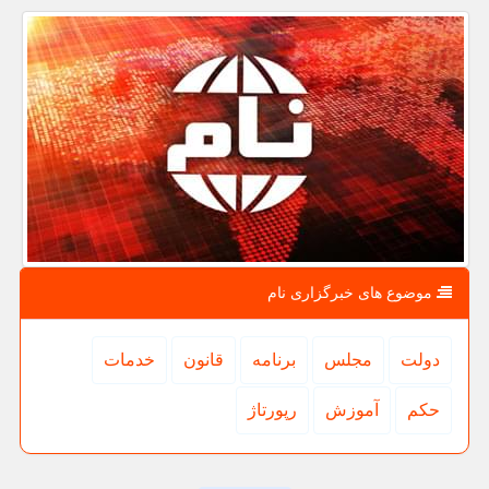
موضوع های خبرگزاری نام
دولت
مجلس
برنامه
قانون
خدمات
حكم
آموزش
رپورتاژ