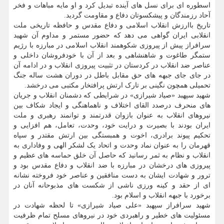
اسطوره ای برای نسل های آینده تبدیل کرد و او مایه مباهات و فخر
آحاد رزمندگان و پیشکسوتان دفاع و مقاومت گردید.
تاریخ باارزش انقلاب اسلامی و دفاع مقدس و حافظه تاریخی ملت
انقلابی ایران گواهی می دهد که حضور مستمر و مداوم آن شهید
سرافراز پیش از پیروزی شکوهمند انقلاب اسلامی در مبارزه با رژیم
ستمگر طاغوت و شاهنشاهی و بعد از آن با خودفروشان داخلی و
عناصر ضد انقلاب در کردستان در تثبیت پیروزی انقلاب و در ادامه آن
در جای جای جبهه های حق مقابل باطل در دوران هشت ساله جنگ
تحمیلی همچون نگینی بر تارک ارتش پرافتخار مکتبی می درخشد.
شهید سپهبد «صیاد شیرازی» در شرایطی که دشمنان انقلاب و جریان
های منحرف درصدد القای اختلاف و ناهماهنگی و ایجاد شکاف بین
نیروهای انقلاب به عنوان بازوان قدرتمند و توانمند رهبری و ملت
ایران بودند با بصیرت و درایت خود، وحدت، تعامل، هم افزایی و
تحکیم پیوند برادری، اخوت و همبستگی بین ارتش مقتدر و سپاه
قهرمان را به عنوان نماد وحدت و اتحاد یک لشکر الهی و وفاداری به
انقلاب و نظام به ثمر رسانید که حاصل آن خلق حماسه های عظیم و
پیروزی های درخشان در مبارزه با ضد انقلاب و دفاع مقدس بود و
ترور و شهادت ایشان به دست منافقین و عناصر خود فروخته نشانه
ای از حقد و کینه ورزی ناشی از شکست های مذبوحانه آنان در
برخورد با جبهه انقلاب و اسلام بود.
شهید سرافراز سپهبد «علی صیاد شیرازی» تا لحظه شهادت در
مسئولیت های خطیر و راهبردی خود در نیروهای مسلح تمام ظرفیت