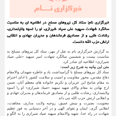
خبرگزاری نام: ستاد کل نیروهای مسلح در اطلاعیه ای به مناسبت
سالگرد شهادت سپهبد علی صیاد شیرازی، او را اسوه ولایتمداری،
رشادت طلبی و از مصادیق فرماندهان و مدیران جهادی و انقلابی
ارتش حزب الله دانست.
به گزارش خبرگزاری نام به نقل از مهر، ستاد کل نیروهای مسلح به
مناسبت بیست و ششمین سالگرد شهادت امیر سپهبد «علی صیاد
شیرازی» اطلاعیه ای صادر کرد.
متن این بیانیه به شرح زیر است:
ستاد کل نیروهای مسلح با گرامیداشت یاد و خاطره شهیدان والامقام
دفاع مقدس، محور مقاومت و امنیت و سلامت کشور با ادای احترام
به مقام شامخ این عزیزان و تکریم خانواده های معظم آنان، ضمن
ارج نهادن به مقام والای شهید سپهبد «صیاد شیرازی» او را اسوه
ولایتمداری، رشادت طلبی و از مصادیق فرماندهان و مدیران جهادی و
و انقلابی ارتش حزب الله می داند.
معنویت، بصیرت و بینش عمیق، روحیه ولایت مداری، مجاهدت،
انقلابی گری، ایمان و تقوای الهی و در آخر دستیابی به فوز عظیم
شهادت در راه خدا، شهید والامقام سپهبد صیاد شیرازی را به الگو و