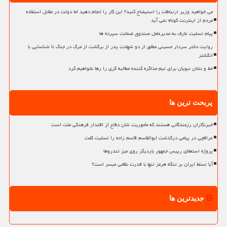
می خواهید وزیر ارتباطات را استیضاح کنید؟ این کار را انجام دهید اما دولت در مقابل استفاده
مردم از اینترنت کوتاه نمی آید
پیام تسلیت عارف به مدیرعامل صندوق ضمانت سپرده ها
روایت دختر سردار حسینی مطلق از دو شهادت پدر از برگشت از مرگ در جنگ تا شناسایی با
انگشتر
خط و نشان نبویان برای تیم مذاکره کننده مطالبه گری را رها نخواهیم کرد
پربحث ترین ها
خبرنگاران رزمندگانی هستند که مأموریت شان دفاع از اقتدار فرهنگی ملت است
عراقچی در پیامی درگذشت ابوالقاسم قاسم زاده را تسلیت گفت
پروژه استعفای رییس جمهور باردیگر روی میز تندروها
آیا تسلط ایران بر تنگه هرمز تنها با قدرت نظامی میسر است؟
جدیدترین ها