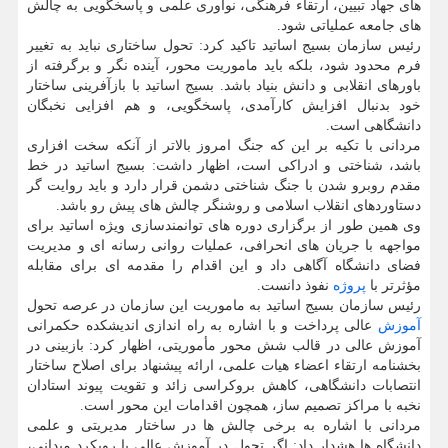
های جهاد تبیین، ارتقاء فرهنگی، نوآوری علمی و پاسخگویی به چالش
های جامعه عملیاتی شود.
رئیس سازمان بسیج اساتید تاکید کرد: تحول ساختاری نباید به تغییر
فرم محدود شود، بلکه باید ماموریت محور، آینده نگر و برگرفته از
باورهای انقلابی و دانش بنیاد باشد. بسیج اساتید با بازآفرینی ساختار
خود بدنبال افزایش کارآمدی، پاسخگویی، و هم افزایی نخبگان
دانشگاهی است.
مردانی با تکیه بر این که جنگ امروز بالاتر از آنکه سخت افزاری
باشد، شناختی و ادراکی است، اظهار داشت: بسیج اساتید در خط
مقدم روبرو شدن با جنگ شناختی دشمن قرار دارد و باید روایت گر
دستاوردهای انقلاب اسلامی و روشنگر چالش های پیش رو باشد.
وی همین طور از برگزاری دوره های توانمندسازی ویژه اساتید برای
مواجهه با جریان های انحرافی، عملیات روانی رسانه ای و مدیریت
فضای دانشگاه آگاهی داد و این اقدام را مقدمه ای برای مقابله
مؤثرتر با
پروژه
نفوذ دانست.
رئیس سازمان بسیج اساتید به ماموریت این سازمان در عرصه تحول
آموزش
عالی پرداخت و با اشاره به راه اندازی اندیشکده حکمرانی
آموزش عالی در قالب شش محور مأموریتی، اظهار کرد: بازبینی در
بخشنامه ارتقاء اعضاء هیات علمی، ارائه پیشنهاد برای اصلاح ساختار
انتصابات دانشگاهی، کاهش بروکراسی زائد و تقویت پیوند استادان
نخبه با مراکز تصمیم ساز، همچون اقدامات این محور است.
مردانی با اشاره به برخی چالش ها در ساختار مدیریتی و علمی
دانشگاه ها هشدار داد: اگر تحول در آموزش عالی با رویکرد میدانی،