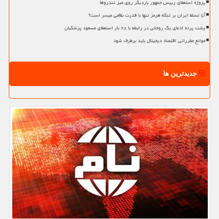
پروژه استعفای رییس جمهور باردیگر روی میز تندروها
آیا تسلط ایران بر تنگه هرمز تنها با قدرت نظامی میسر است؟
پشت پرده ادعای یک روحانی در رابطه با ۲۸ بار استعفای مسعود پزشکیان
موانع مقرراتی اقتصاد دیجیتال باید برطرف شود
جدیدترین ها