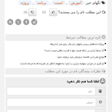
تگهای خبر:
آموزش
,
امنیت
,
برنامه
,
پروژه
این مطلب نام را می پسندید؟
(0)
(0)
X
تازه ترین مطالب مرتبط
پروژه استعفای رییس جمهور باردیگر روی میز تندروها
آیا تسلط ایران بر تنگه هرمز تنها با قدرت نظامی میسر است؟
موانع مقرراتی اقتصاد دیجیتال باید برطرف شود
بازنگری در میزان سهمیه بنزین را نباید به مفهوم انتقال بار هزینه ها به مردم دانست
نظرات بینندگان نام در مورد این مطلب
لطفا شما هم
نظر دهید