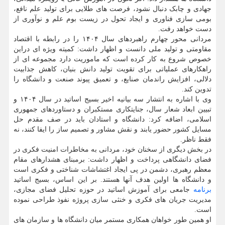
جهادی و چابک دنبال نشود، فرصت های طلایی برای تولید علم نافع،
بومی سازی فناوری و ایجاد تحول در زیست بوم علم و نوآوری از
دست خواهد رفت.
مردانی محور چهارم راهبردهای سال ۱۴۰۴ را در رابطه با اقتصاد
مقاومتی و تولید ملی دانست و اظهار داشت: کمیته ویژه ای دراین
خصوص شروع به کار کرده است که ماموریت دارد مجموعه ای از
راهکارهای عملیاتی برای تقویت تولید دانش بنیان، کاهش جذابیت
دلالی، افزایش راندمان صنایع، و تعمیق پیوند صنعت و دانشگاه را
تدوین کند.
وی با اشاره به انتشار سه بیانیه اخیر بسیج اساتید در سال ۱۴۰۴ و
تبیین ابعاد شعار سال، جنایتکاری مستکبران و دستاوردهای جمهوری
اسلامی، اضافه کرد: دانشگاه و استادان باید در صف مقدم حل
مسایل کشور حضور یابند و نقش مشاور و تصمیم ساز را ایفا کنند، نه
فقط ناظر.
در بخش دیگری از سخنان خود، مردانی به مخاطرات امنیت فکری در
فضای دانشگاهی پرداخت و اظهار داشت: برمبنای هشدارهای مقام
معظم رهبری، دشمن در پی ایجاد اغتشاشات شناختی و فکری است
و دانشگاه ها اولین هدف آنها هستند. بر این اساس، بسیج اساتید
برنامه
جامعی برای آموزش اساتید در حوزه تحلیل فضای مجازی،
مدیریت جریان های فکری و خنثی سازی پروژه نفوذ طراحی نموده
است.
او همین طور خواهان همکاری مستمر میان دانشگاه ها و سازمان های