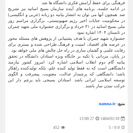
فرهنگی برای حفظ آرامش فکری دانشگاه ها شد.
در ادامه جلسه، برنامه های آینده سازمان بسیج اساتید نیز تشریح
شد. همچون آنها می توان به انتشار بیانیه دو زبانه (عربی و انگلیسی)
در محکومیت جنایات اخیر رژیم صهیونیستی، برگزاری مراسم روز
ملی بسیج اساتید در ۳۱ خرداد و برگزاری جشنواره ملی شهید چمران
در تابستان ۱۴۰۴ اشاره نمود.
جشنواره شهید چمران با هدف پشتیبانی از پژوهش های مسئله محور
در عرصه های اقتصاد، امنیت و فرهنگ طراحی شده و بستری برای
رقابت علمی و گفتمان سازی در راه حل چالش های ملی خواهد بود.
در پایان، مردانی با تکیه بر جایگاه ویژه استادان دانشگاه در تحقق
بیانیه گام دوم انقلاب اسلامی اشاره کرد: امروز کشور نیازمند
دانشگاهی است که نه فقط تولید کننده علم، بلکه تولیدکننده راهکار
باشد؛ دانشگاهی که پرچمدار عدالت، معنویت، پیشرفت و الگوی
توسعه اسلامی ایرانی باشد. استادان بسیجی باید پرچم دار این
حرکت تمدن ساز باشند.
منبع:
namna.ir
1404/01/18
13:00:27
452
5
/
0.0