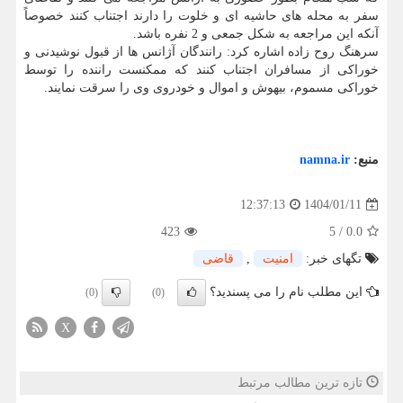
سفر به محله های حاشیه ای و خلوت را دارند اجتناب کنند خصوصاً
آنکه این مراجعه به شکل جمعی و 2 نفره باشد.
سرهنگ روح زاده اشاره کرد: رانندگان آژانس ها از قبول نوشیدنی و
خوراکی از مسافران اجتناب کنند که ممکنست راننده را توسط
خوراکی مسموم، بیهوش و اموال و خودروی وی را سرقت نمایند.
منبع:
namna.ir
1404/01/11
12:37:13
423
5
/
0.0
تگهای خبر:
امنیت
,
قاضی
این مطلب نام را می پسندید؟
(0)
(0)
X
تازه ترین مطالب مرتبط