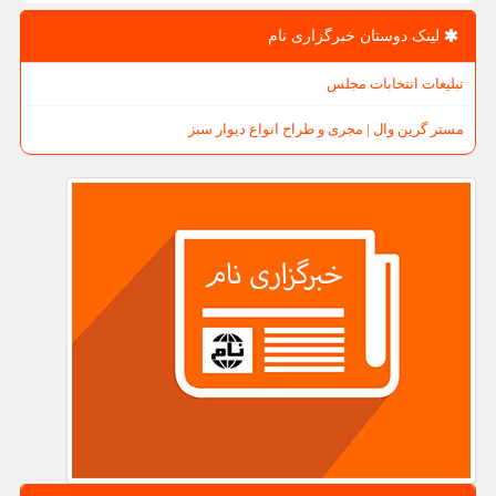
لینک دوستان خبرگزاری نام
تبلیغات انتخابات مجلس
مستر گرین وال | مجری و طراح انواع دیوار سبز