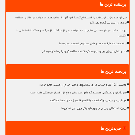
پربیننده ترین ها
می خواهید وزیر ارتباطات را استیضاح کنید؟ این کار را انجام دهید اما دولت در مقابل استفاده
مردم از اینترنت کوتاه نمی آید
روایت دختر سردار حسینی مطلق از دو شهادت پدر از برگشت از مرگ در جنگ تا شناسایی با
انگشتر
پیام تسلیت عارف به مدیرعامل صندوق ضمانت سپرده ها
خط و نشان نبویان برای تیم مذاکره کننده مطالبه گری را رها نخواهیم کرد
پربحث ترین ها
فعالیت 124 فقره حساب ارزی سازمانهای دولتی خارج از حساب واحد خزانه
خبرنگاران رزمندگانی هستند که مأموریت شان دفاع از اقتدار فرهنگی ملت است
عراقچی در پیامی درگذشت ابوالقاسم قاسم زاده را تسلیت گفت
پروژه استعفای رییس جمهور باردیگر روی میز تندروها
جدیدترین ها