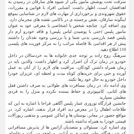
سرقت تحت پوشش مأمور یکی از شیوه های سارقان در رسیدن به
اهدافشان است، اظهار داشت: آشنایی افراد با قوانین و مقررات،
حقوق شهروندی و برخورداری از مهارت های لازم در شناسایی بموقع
اینگونه سارقان، نقش برجسته ی در ناکامی نقشه های مجرمان دارد.
وی اضافه کرد: چنانچه شخص یا اشخاصی با معرفی خود به عنوان
مامور پلیس (حتی با پوشیدن لباس پلیس) و فاقد خودرو آرم دار
پلیس قصد بازرسی بدنی شما و یا بررسی وجوه نقدتان را داشتند
پیش از هر اقدامی بلا فاصله مراتب را به مرکز فوریت های پلیسی
110 اطلاع دهید.
سرهنگ روح زاده بر توجه جدی خانواده ها به خردسالان در داخل
خودرو در زمان ترک آن اصرار کرد و اظهار داشت: والدین باید در
زمان همراه داشتن کودکان، مراقبت های لازم را از آنان به عمل
آورده و حتی برای خریدهای کوتاه مدت و لحظه ای، عزیزان خودرا
داخل خودرو به حال خود رها نکنند.
وی ادامه داد: در زمان مسافرت های طولانی به صرف داشتن قفل
های کتابی، کامپیوتری و حفاظ بسنده نکرده و منزل را به فردی
مطمئن بسپارید.
جانشین قرارگاه نوروزی عمار پلیس آگاهی فراجا با اشاره به این که
طلاجات اطفال را در معرض دید افراد قرار ندهند، اشاره کرد: در
مواقع حضور در معابر، بوستان ها و اماکن عمومی و مذهبی زیورآلات
قیمتی خودرا به همراه نداشته باشند.
وی اشاره کرد: مسئولان و متصدیان آژانس ها از پذیرش مسافرانی
که شب هنگام بطور حضوری به آژانس مراجعه می کنند و تقاضای