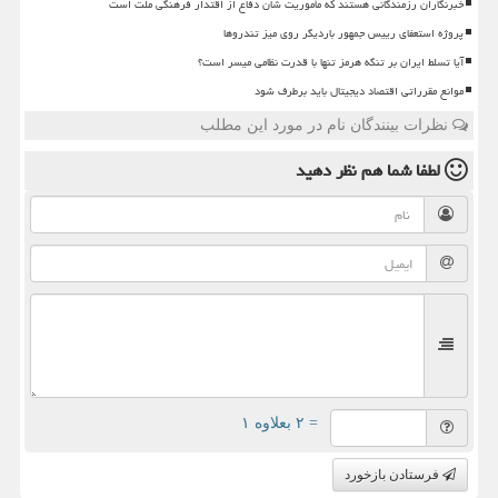
خبرنگاران رزمندگانی هستند که مأموریت شان دفاع از اقتدار فرهنگی ملت است
پروژه استعفای رییس جمهور باردیگر روی میز تندروها
آیا تسلط ایران بر تنگه هرمز تنها با قدرت نظامی میسر است؟
موانع مقرراتی اقتصاد دیجیتال باید برطرف شود
نظرات بینندگان نام در مورد این مطلب
لطفا شما هم
نظر دهید
= ۲ بعلاوه ۱
فرستادن بازخورد