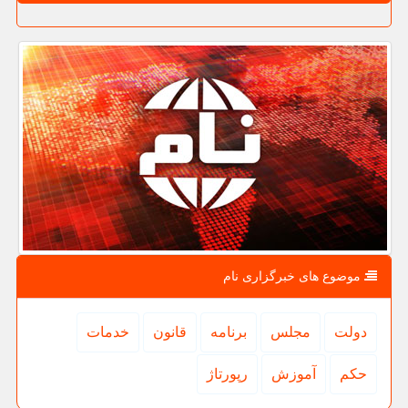
موضوع های خبرگزاری نام
دولت
مجلس
برنامه
قانون
خدمات
حكم
آموزش
رپورتاژ