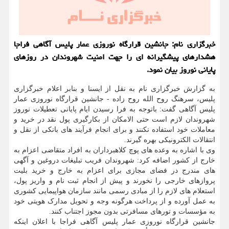
خبرگزاری نام: جانشین قرارگاه نوروزی عمار پلیس آگاهی فراجا
هشدارهای پیشگیرانه ای را جهت امنیت شهروندان در روزهای
پایانی نوروز بیان نمود.
به گزارش خبرگزاری نام به نقل از ایسنا و بنابر اعلام خبرگزاری
پلیس، سرهنگ روح الله روح زاده - جانشین قرارگاه نوروزی عمار
پلیس آگاهی گفت: باتوجه به فرا رسیدن ایام پایانی تعطیلات نوروز
شهروندان لازم است حتی الامکان از بکارگیری پول نقد در خرید و
معاملات خود استفاده نکنند و برای انجام فرآیند های بانکی از نقل و
انتقالات الکترونیکی بهره گیرند.
وی با اشاره به وعده های پوچ کلاهبرداران به افراد متقاضی اعزام به
خارج از کشور اضافه کرد: شهروندان فریب تبلیغات دروغین و آگهی
های مندرج در فضای مجازی برای اعزام به خارج و خرید بلیت
پروازهای خارجی را نخورند و پیش از انجام ثبت نام و واریز پول،
استعلام های لازم را از مبادی رسمی مانند سازمان هواپیمایی کشوری
به عمل آورده و از پرداخت هرگونه وجه و تحویل مدارک هویتی خود
به مؤسسات و تورهای مسافرتی بدون مجوز اجتناب کنند.
جانشین قرارگاه نوروزی عمار پلیس آگاهی فراجا با اعلان اینکه