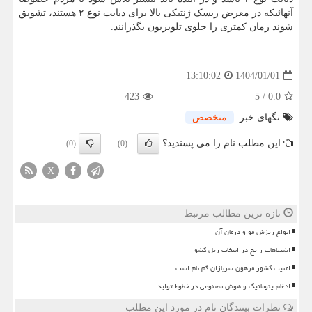
آنهائیکه در معرض ریسک ژنتیکی بالا برای دیابت نوع ۲ هستند، تشویق
شوند زمان کمتری را جلوی تلویزیون بگذرانند.
1404/01/01
13:10:02
423
5
/
0.0
تگهای خبر:
متخصص
این مطلب نام را می پسندید؟
(0)
(0)
X
تازه ترین مطالب مرتبط
انواع ریزش مو و درمان آن
اشتباهات رایج در انتخاب ریل کشو
امنیت کشور مرهون سربازان گم نام است
ادغام پنوماتیک و هوش مصنوعی در خطوط تولید
نظرات بینندگان نام در مورد این مطلب