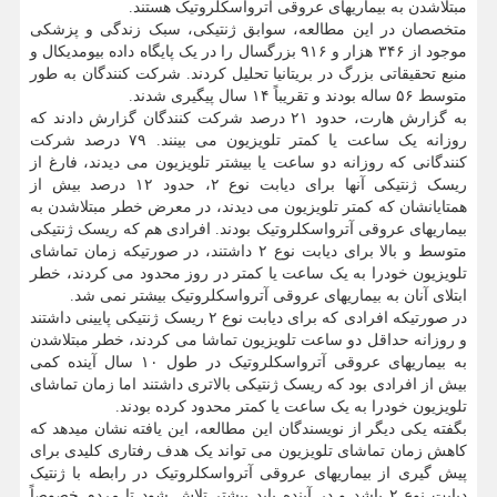
مبتلاشدن به بیماریهای عروقی آترواسکلروتیک هستند.
متخصصان در این مطالعه، سوابق ژنتیکی، سبک زندگی و پزشکی
موجود از ۳۴۶ هزار و ۹۱۶ بزرگسال را در یک پایگاه داده بیومدیکال و
منبع تحقیقاتی بزرگ در بریتانیا تحلیل کردند. شرکت کنندگان به طور
متوسط ۵۶ ساله بودند و تقریباً ۱۴ سال پیگیری شدند.
به گزارش هارت، حدود ۲۱ درصد شرکت کنندگان گزارش دادند که
روزانه یک ساعت یا کمتر تلویزیون می بینند. ۷۹ درصد شرکت
کنندگانی که روزانه دو ساعت یا بیشتر تلویزیون می دیدند، فارغ از
ریسک ژنتیکی آنها برای دیابت نوع ۲، حدود ۱۲ درصد بیش از
همتایانشان که کمتر تلویزیون می دیدند، در معرض خطر مبتلاشدن به
بیماریهای عروقی آترواسکلروتیک بودند. افرادی هم که ریسک ژنتیکی
متوسط و بالا برای دیابت نوع ۲ داشتند، در صورتیکه زمان تماشای
تلویزیون خودرا به یک ساعت یا کمتر در روز محدود می کردند، خطر
ابتلای آنان به بیماریهای عروقی آترواسکلروتیک بیشتر نمی شد.
در صورتیکه افرادی که برای دیابت نوع ۲ ریسک ژنتیکی پایینی داشتند
و روزانه حداقل دو ساعت تلویزیون تماشا می کردند، خطر مبتلاشدن
به بیماریهای عروقی آترواسکلروتیک در طول ۱۰ سال آینده کمی
بیش از افرادی بود که ریسک ژنتیکی بالاتری داشتند اما زمان تماشای
تلویزیون خودرا به یک ساعت یا کمتر محدود کرده بودند.
بگفته یکی دیگر از نویسندگان این مطالعه، این یافته نشان میدهد که
کاهش زمان تماشای تلویزیون می تواند یک هدف رفتاری کلیدی برای
پیش گیری از بیماریهای عروقی آترواسکلروتیک در رابطه با ژنتیک
دیابت نوع ۲ باشد و در آینده باید بیشتر تلاش شود تا مردم خصوصاً