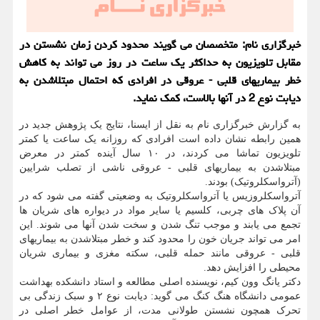
خبرگزاری نام: متخصصان می گویند محدود کردن زمان نشستن در
مقابل تلویزیون به حداکثر یک ساعت در روز می تواند به کاهش
خطر بیماریهای قلبی - عروقی در افرادی که احتمال مبتلاشدن به
دیابت نوع 2 در آنها بالاست، کمک نماید.
به گزارش خبرگزاری نام به نقل از ایسنا، نتایج یک پژوهش جدید در
همین رابطه نشان داده است افرادی که روزانه یک ساعت یا کمتر
تلویزیون تماشا می کردند، در ۱۰ سال آینده کمتر در معرض
مبتلاشدن به بیماریهای قلبی - عروقی ناشی از تصلب شرایین
(آترواسکلروتیک) بودند.
آترواسکلروزیس یا آترواسکلروتیک به وضعیتی گفته می شود که در
آن پلاک های چربی، کلسیم یا سایر مواد در دیواره های شریان ها
تجمع می یابند و موجب تنگ شدن و سخت شدن آنها می شوند. این
امر می تواند جریان خون را محدود کند و خطر مبتلاشدن به بیماریهای
قلبی - عروقی مانند حمله قلبی، سکته مغزی و بیماری شریان
محیطی را افزایش دهد.
دکتر یانگ وون کیم، نویسنده اصلی مطالعه و استاد دانشکده بهداشت
عمومی دانشگاه هنگ کنگ می گوید: دیابت نوع ۲ و سبک زندگی بی
تحرک همچون نشستن طولانی مدت، از عوامل خطر اصلی در