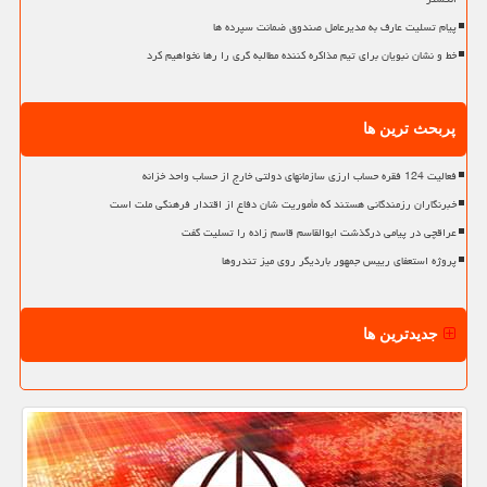
پیام تسلیت عارف به مدیرعامل صندوق ضمانت سپرده ها
خط و نشان نبویان برای تیم مذاکره کننده مطالبه گری را رها نخواهیم کرد
پربحث ترین ها
فعالیت 124 فقره حساب ارزی سازمانهای دولتی خارج از حساب واحد خزانه
خبرنگاران رزمندگانی هستند که مأموریت شان دفاع از اقتدار فرهنگی ملت است
عراقچی در پیامی درگذشت ابوالقاسم قاسم زاده را تسلیت گفت
پروژه استعفای رییس جمهور باردیگر روی میز تندروها
جدیدترین ها