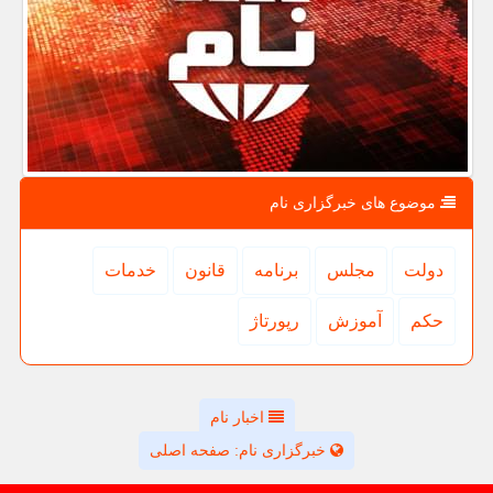
موضوع های خبرگزاری نام
دولت
مجلس
برنامه
قانون
خدمات
حكم
آموزش
رپورتاژ
اخبار نام
خبرگزاری نام: صفحه اصلی