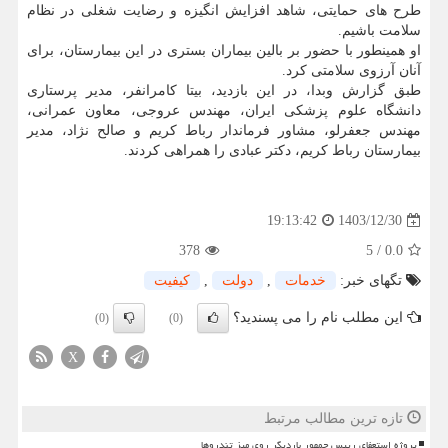
طرح های حمایتی، شاهد افزایش انگیزه و رضایت شغلی در نظام
سلامت باشیم.
او همینطور با حضور بر بالین بیماران بستری در این بیمارستان، برای
آنان آرزوی سلامتی کرد.
طبق گزارش وبدا، در این بازدید، بیتا کامرانفر، مدیر پرستاری
دانشگاه علوم پزشکی ایران، مهندس عروجی، معاون عمرانی،
مهندس جعفرلو، مشاور فرماندار رباط کریم و صالح نژاد، مدیر
بیمارستان رباط کریم، دکتر عبادی را همراهی کردند.
1403/12/30
19:13:42
378
5
/
0.0
تگهای خبر:
خدمات
,
دولت
,
كیفیت
این مطلب نام را می پسندید؟
(0)
(0)
X
تازه ترین مطالب مرتبط
پروژه استعفای رییس جمهور باردیگر روی میز تندروها