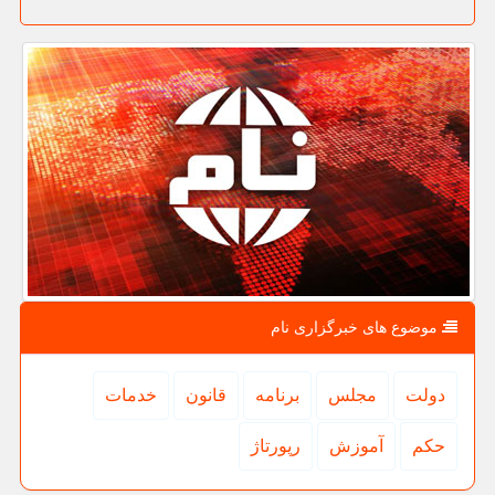
موضوع های خبرگزاری نام
دولت
مجلس
برنامه
قانون
خدمات
حكم
آموزش
رپورتاژ