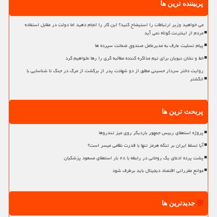
پربیننده ترین ها
می خواهید وزیر ارتباطات را استیضاح کنید؟ این کار را انجام دهید اما دولت در مقابل استفاده
مردم از اینترنت کوتاه نمی آید
پیام تسلیت عارف به مدیرعامل صندوق ضمانت سپرده ها
خط و نشان نبویان برای تیم مذاکره کننده مطالبه گری را رها نخواهیم کرد
روایت دختر سردار حسینی مطلق از دو شهادت پدر از برگشت از مرگ در جنگ تا شناسایی با
انگشتر
پربحث ترین ها
پروژه استعفای رییس جمهور باردیگر روی میز تندروها
آیا تسلط ایران بر تنگه هرمز تنها با قدرت نظامی میسر است؟
پشت پرده ادعای یک روحانی در رابطه با ۲۸ بار استعفای مسعود پزشکیان
موانع مقرراتی اقتصاد دیجیتال باید برطرف شود
جدیدترین ها