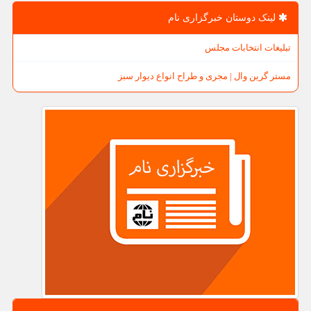
لینک دوستان خبرگزاری نام
تبلیغات انتخابات مجلس
مستر گرین وال | مجری و طراح انواع دیوار سبز