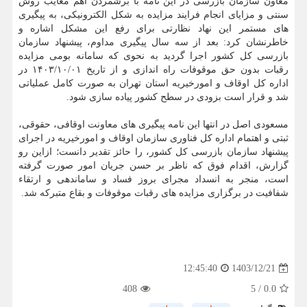
معاون سازمان بازرسی در این نامه با برشمردن اهم معایب روش
سنتی و مزایای انجام فرایند مزایده به شکل الکترونیکی، به پیگیری
های مستمر این نهاد نظارتی برای رفع این مشکل اشاره و
خاطرنشان کرد: بعد از سه سال پیگیری مداوم، پیشنهاد سازمان
بازرسی کل کشور اجرا گردید به نحوی که سامانه بومی مزایده
رقبات بدون حق موقوفات راه ­اندازی و از تاریخ ۱۴۰۳/۱۰/۰۱ در
اداره کل اوقاف و امورخیریه استان تهران به صورت کامل عملیاتی
شد و قرار است بزودی در سطح کشور پیاده ­سازی شود.
مسعودی اصل در انتها این نامه پیگیری های معاونت اوقافی، حقوقی،
ثبتی و اهتمام اداره کل فناوری سازمان اوقاف و امورخیریه در اجرای
پیشنهاد سازمان بازرسی کل کشور، را حائز تقدیر دانست؛ ازاین رو
گزارش، اقدام فوق که ناظر بر حسن جریان امور صورت گرفته
است، منجر به انسداد مجرای بروز فساد و ساماندهی و ارتقاء
شفافیت در برگزاری مزایده های رقبات موقوفات و بقاع متبرکه شد.
1403/12/21
12:45:40
408
5
/
0.0