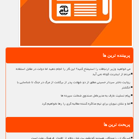
پربیننده ترین ها
می خواهید وزیر ارتباطات را استیضاح کنید؟ این کار را انجام دهید اما دولت در مقابل استفاده
مردم از اینترنت کوتاه نمی آید
روایت دختر سردار حسینی مطلق از دو شهادت پدر از برگشت از مرگ در جنگ تا شناسایی با
انگشتر
پیام تسلیت عارف به مدیرعامل صندوق ضمانت سپرده ها
خط و نشان نبویان برای تیم مذاکره کننده مطالبه گری را رها نخواهیم کرد
پربحث ترین ها
خبرنگاران رزمندگانی هستند که مأموریت شان دفاع از اقتدار فرهنگی ملت است