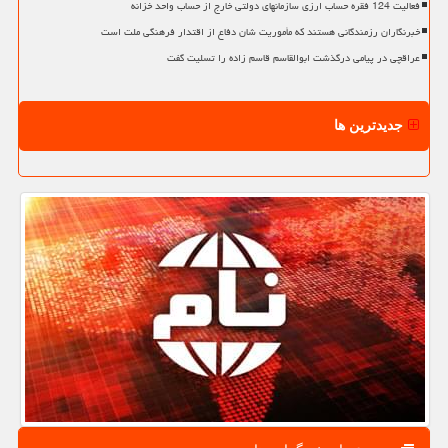
فعالیت 124 فقره حساب ارزی سازمانهای دولتی خارج از حساب واحد خزانه
خبرنگاران رزمندگانی هستند که مأموریت شان دفاع از اقتدار فرهنگی ملت است
عراقچی در پیامی درگذشت ابوالقاسم قاسم زاده را تسلیت گفت
جدیدترین ها