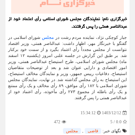
خبرگزاری نام: نمایندگان مجلس شورای اسلامی رأی اعتماد خود از
عبدالناصر همتی را پس گرفتند.
جبار کوچکی نژاد، نماینده مردم رشت در
مجلس
شورای اسلامی در
گفتگو با خبرنگار مهر، اظهار داشت: عبدالناصر همتی، وزیر اقتصاد
نتوانست از مجلس مجدداً رأی اعتماد بگیرد و از سمت خود برکنار
شد. بر طبق این گزارش در جلسه علنی امروز (یکشنبه ۱۲ اسفند
ماه) مجلس شورای اسلامی، طرح استیضاح عبدالناصر همتی، وزیر
امور اقتصادی و دارایی عنوان شد و بعد از توضیحات متقاضیان
استیضاح، دفاعیات رییس جمهور، وزیر و نمایندگان مخالف استیضاح،
این استیضاح به رأی مجلس گذاشته شد. در نهایت، نمایندگان مجلس
شورای اسلامی با ۱۸۲ رأی موافق، ۸۹ رأی مخالف و یک رأی ممتنع
و یک رأی باطله از مجموع ۲۷۳ رأی مأخوذه، رأی اعتماد خود از
عبدالناصر همتی را پس گرفتند.
1403/12/12
15:34:12
472
5
/
0.0
تگهای خبر:
قاضی
,
مجلس