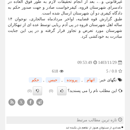
غیرقانونی و...، بعد از انجام تحقیقات لازم به طور فوق العاده در
دادسرای شهرستان قروه، کیفرخواست صادر و جهت صدور حکم به
دادگاه کیفری دو آن شهرستان ارسال شده است.
طبق گزارش قوه قضاییه، اواخر مردادماه سالجاری، نوجوان ۱۴
ساله اهل شهرستان قروه در پی آدم ربایی توسط عده ای از تبهکاران
شهرستان مورد تعرض و تجاوز قرار گرفته و در پی این جنایت
مبادرت به خودکشی کرد.
1403/11/29
09:53:49
618
5
/
0.0
تگهای خبر:
اتهام
,
پرونده
,
حبس
,
حكم
این مطلب نام را می پسندید؟
(0)
(0)
X
تازه ترین مطالب مرتبط
تعدادی از مسئولان هنوز از تفاهم دل نکنده اند