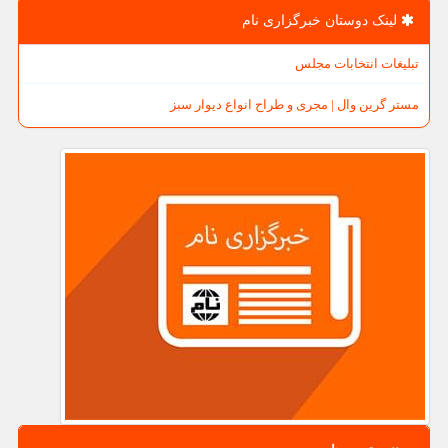
لینک دوستان خبرگزاری نام
تبلیغات انتخابات مجلس
مستر گرین وال | مجری و طراح انواع دیوار سبز