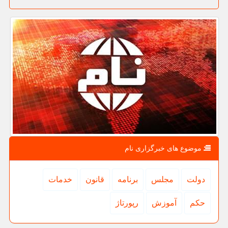
موضوع های خبرگزاری نام
دولت
مجلس
برنامه
قانون
خدمات
حكم
آموزش
رپورتاژ