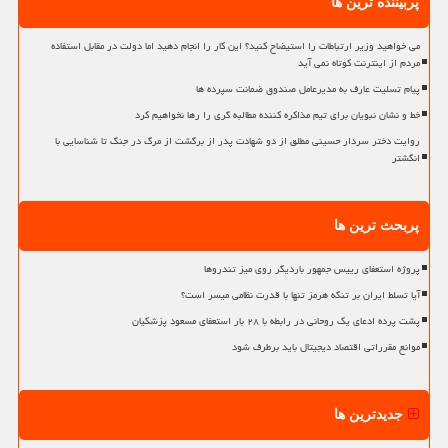
پربیننده ترین ها
می خواهید وزیر ارتباطات را استیضاح کنید؟ این کار را انجام دهید اما دولت در مقابل استفاده
مردم از اینترنت کوتاه نمی آید
پیام تسلیت عارف به مدیرعامل صندوق ضمانت سپرده ها
خط و نشان نبویان برای تیم مذاکره کننده مطالبه گری را رها نخواهیم کرد
روایت دختر سردار حسینی مطلق از دو شهادت پدر از برگشت از مرگ در جنگ تا شناسایی با
انگشتر
پربحث ترین ها
پروژه استعفای رییس جمهور باردیگر روی میز تندروها
آیا تسلط ایران بر تنگه هرمز تنها با قدرت نظامی میسر است؟
پشت پرده ادعای یک روحانی در رابطه با ۲۸ بار استعفای مسعود پزشکیان
موانع مقرراتی اقتصاد دیجیتال باید برطرف شود
جدیدترین ها