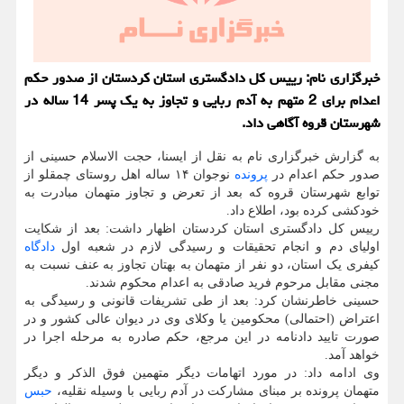
خبرگزاری نام: رییس کل دادگستری استان کردستان از صدور حکم
اعدام برای 2 متهم به آدم ربایی و تجاوز به یک پسر 14 ساله در
شهرستان قروه آگاهی داد.
به گزارش خبرگزاری نام به نقل از ایسنا، حجت الاسلام حسینی از
صدور حکم اعدام در
پرونده
نوجوان ۱۴ ساله اهل روستای چمقلو از
توابع شهرستان قروه که بعد از تعرض و تجاوز متهمان مبادرت به
خودکشی کرده بود، اطلاع داد.
رییس کل دادگستری استان کردستان اظهار داشت: بعد از شکایت
اولیای دم و انجام تحقیقات و رسیدگی لازم در شعبه اول
دادگاه
کیفری یک استان، دو نفر از متهمان به بهتان تجاوز به عنف نسبت به
مجنی مقابل مرحوم فرید صادقی به اعدام محکوم شدند.
حسینی خاطرنشان کرد: بعد از طی تشریفات قانونی و رسیدگی به
اعتراض (احتمالی) محکومین یا وکلای وی در دیوان عالی کشور و در
صورت تایید دادنامه در این مرجع، حکم صادره به مرحله اجرا در
خواهد آمد.
وی ادامه داد: در مورد اتهامات دیگر متهمین فوق الذکر و دیگر
متهمان پرونده بر مبنای مشارکت در آدم ربایی با وسیله نقلیه،
حبس