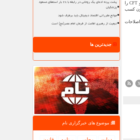
پشت پرده ادعای یک روحانی در رابطه با ۲۸ بار استعفای مسعود
بایستی پیوستن به پالرمو و CFT را
پزشکیان
دون کسب
موانع مقرراتی اقتصاد دیجیتال باید برطرف شود
بایستی اصلاحات
تبعیت از رهبری اطاعت از فرمان امام عصر(عج) است
جدیدترین ها
موضوع های خبرگزاری نام
دولت
مجلس
برنامه
قانون