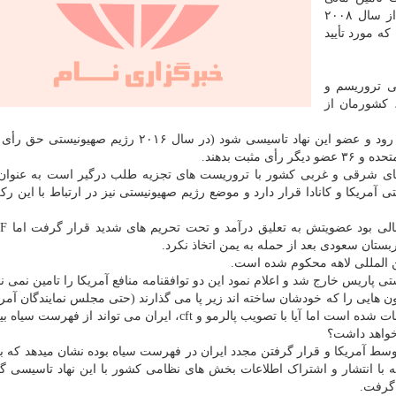
کارهای هسته ای در فهرست سیاه قرار گرفته، هر چند از سال ۲۰۰۸
ه مورد تأیید
لی تروریسم و
 کشورمان از
برای این که ایران بار دیگر از فهرست سیاه FATF بیرون رود و عضو این نهاد تاسیسی شود (در سال ۲۰۱۶
ثبت بدهند.
های شرقی و غربی کشور با تروریست های تجزیه طلب درگیر است به عنوان
مریکا و کانادا قرار دارد و موضع رژیم صهیونیستی نیز در ارتباط با این رک
ستان سعودی بعد از حمله به یمن اتخاذ نکرد.
 المللی لاهه محکوم شده است.
 پاریس خارج شد و اعلام نمود این دو توافقنامه منافع آمریکا را تامین نمی نم
یون هایی را که خودشان ساخته اند زیر پا می گذارند (حتی مجلس نمایندگان آمر
تحریم دادگاه لاهه را نیز تصویب کرده اند) امری بدیهی و اثبات شده است اما آیا با تصویب پالرمو و cft، ایران می توا
 خواهد داشت؟
خروج از برجام توسط آمریکا و قرار گرفتن مجدد ایران در فهرست سیاه بوده نشان میدهد که 
 گرفت.