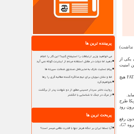
پربیننده ترین ها
 رژیم صهیونیستی حق رأی نداشت)
می خواهید وزیر ارتباطات را استیضاح کنید؟ این کار را انجام
 یکی از
دهید اما دولت در مقابل استفاده مردم از اینترنت کوتاه نمی آید
ن امنیت
پیام تسلیت عارف به مدیرعامل صندوق ضمانت سپرده ها
خط و نشان نبویان برای تیم مذاکره کننده مطالبه گری را رها
با شروع جنگ اوکراین، مسکو که عضو رسمی این نهاد مالی بود عضویتش به تعلیق درآمد و تحت تحریم های شدید قرار گرفت اما FATF هیچ
نخواهیم کرد
روایت دختر سردار حسینی مطلق از دو شهادت پدر از برگشت
از مرگ در جنگ تا شناسایی با انگشتر
اید.
یکا طرح
ند از فهرست سیاه بیرون رود
پربحث ترین ها
بدون رفع
تحریم ها، FATF هیچ مشکلی را حل نخواهد کرد، هرچند که با انتشار و اشتراک اطلاعات بخش های نظامی کشور با این نهاد تاسیسی گروه G7،
آیا تسلط ایران بر تنگه هرمز تنها با قدرت نظامی میسر است؟