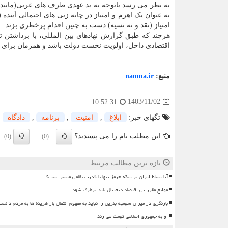
به نظر می رسد باتوجه به بد عهدی طرف های غربی(مانند بر
به عنوان یک اهرم و امتیاز در چانه زنی های احتمالی آیند
امتیاز (نقد و نه نسیه) دست به چنین اقدام پرخطری بزند.
اقتصادی داخل، اولویت نخست دولت باشد و همزمان برای رف
منبع:
namna.ir
1403/11/02
10:52:31
تگهای خبر:
ابلاغ
,
امنیت
,
برنامه
,
دادگاه
این مطلب نام را می پسندید؟
(0)
(0)
تازه ترین مطالب مرتبط
آیا تسلط ایران بر تنگه هرمز تنها با قدرت نظامی میسر است؟
موانع مقرراتی اقتصاد دیجیتال باید برطرف شود
بازنگری در میزان سهمیه بنزین را نباید به مفهوم انتقال بار هزینه ها به مردم دانس
او به جمهوری اسلامی تهمت می زند