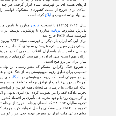
میلادی برای خروج از لیست کشورهای مشکوک قوانینی را ک
این نهاد بوده، تصویب و
ابلاغ
کرده است.
سال ۲۰۱۶ (۱۳۹۵) با تصویب
قانون
مبارزه با تامین ما
پذیرش مشروط
برنامه
مبارزه با پولشویی توسط ایران،
فهرست سیاه FATF خارج شد.
بایستی رژیم صهیونیستی، عربستان سعودی، کانادا، ایالات متحده و ۳۶ عضو دیگر رأی م
در حال حاضر سپاه پاسداران انقلاب اسلامی که در مرز
ارکان مهم امنیت ملی ایران در فهرست گروههای تروریستی آ
ساز ایران نیز پرواضح است.
تصمیمی برای تعلیق رژیم صهیونیستی بعد از جنگ غزه و عرب
این در صورتی است که رژیم صهیونیستی در
دادگاه
های بین
آمریکا در دوران ترامپ از توافق برجام و توافق محیط زیستی
اینکه امریکایی ها برمبنای منافعشان همه قوانین و کنوانس
و اگر بیرون رود با وجود تحریم ها، تأثیری بر اقتصاد کشور
تجربه سالیان ۹۲ تا ۹۸ که امضای برجام، 
قوای دفاعی ملت ایران در معرض تهدید جدی قرار خواهند