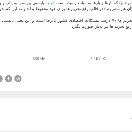
جام) که بارها و بارها به اثبات رسیده است
دولت
ه (آن هم مشروط) در قالب رفع تحریم ها برای خود محفوظ بداند و نه این که ب
هرچند که طبق گزارش نهادهای بین المللی، با برداشتن تحریم ها ۷۰ درصد مشکلات اقتصادی کشور پابرجا است و این یعنی 
ع تحریم ها نیز تلاش صورت بگیرد.
566
5
/
0.0
X
ت