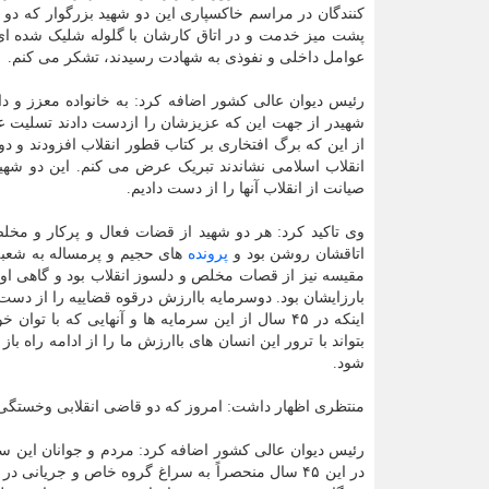
کنندگان در مراسم خاکسپاری این دو شهید بزرگوار که دو 
پشت میز خدمت و در اتاق کارشان با گلوله شلیک شده ای 
عوامل داخلی و نفوذی به شهادت رسیدند، تشکر می کنم.
رئیس دیوان عالی کشور اضافه کرد: به خانواده معزز و داغ
شهیدر از جهت این که عزیزشان را ازدست دادند تسلیت 
از این که برگ افتخاری بر کتاب قطور انقلاب افزودند و دو 
انقلاب اسلامی نشاندند تبریک عرض می کنم. این دو شهید
صیانت از انقلاب آنها را از دست دادیم.
وی تاکید کرد: هر دو شهید از قضات فعال و پرکار و مخ
اتاقشان روشن بود و
پرونده
های حجیم و پرمساله به شعبه
مقیسه نیز از قصات مخلص و دلسوز انقلاب بود و گاهی ا
بارزایشان بود. دوسرمایه باارزش درقوه قضاییه را از دس
اینکه در ۴۵ سال از این سرمایه ها و آنهایی که با
بتواند با ترور این انسان های باارزش ما را از ادامه راه ب
شود.
منتظری اظهار داشت: امروز که دو قاضی انقلابی وخستگی نا
رئیس دیوان عالی کشور اضافه کرد: مردم و جوانان این سؤا
در این ۴۵ سال منحصراً به سراغ گروه خاص و جریان