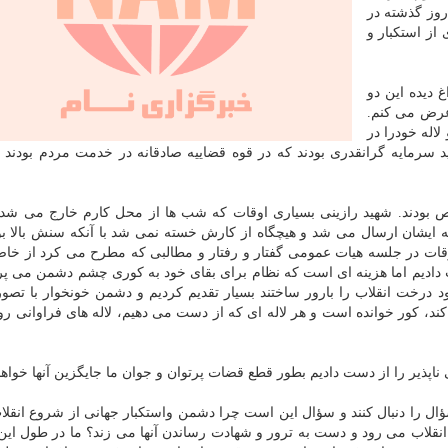
روز گذشته در
از استکبار و
 دیده این دو
عرض می کنم.
لاله خودرا در
 سرمایه گرانقدری بودند که در قوه قضاییه صادقانه در خدمت مردم بودند و
لص بودند. شهید رازینی بسیاری اوقات که شب ها از محل کارم خارج می شد
 ایشان ارسال می شد و هیچگاه از کارش خسته نمی شد با آنکه سنش بالا بو
وقات در جلسه هیات عمومی گفتار و رفتار و مطالبی که مطرح می کرد از خا
ت دادیم اما هزینه ای است که نظام برای بقای خود به کوری چشم دشمن می پرد
 توان خود درخت انقلاب را بارور ساختند بسیار تقدیم کردیم و دشمن خونخوار با تصو
از کند، کور خوانده است و هر لاله ای که از دست می دهیم، لاله های فراوانی ر
پذیر را از دست دادیم بطور قطع قضات پرتوان و جوان ما جایگزین آنها خواهن
ل را دنبال کنند و سؤال این است چرا دشمن واستکبار جهانی از شروع انقلاب 
ی در انقلاب می رود و دست به ترور و شهادت رساندن آنها می زند؟ ما در طول ای