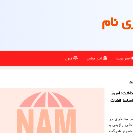
ی نام
اخبار دولت
اخبار مجلس
قانون
د
داشت: امروز
اساسا قضات
م منتظری در
علی رازینی و
ز عموم شرکت