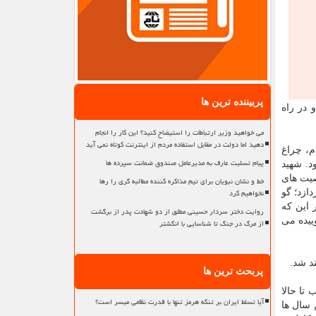
پربیننده ترین ها
 در راه
می خواهید وزیر ارتباطات را استیضاح کنید؟ این کار را انجام
دهید اما دولت در مقابل استفاده مردم از اینترنت کوتاه نمی آید
م، چراغ
پیام تسلیت عارف به مدیرعامل صندوق ضمانت سپرده ها
د. شهید
صیت های
خط و نشان نبویان برای تیم مذاکره کننده مطالبه گری را رها
نخواهیم کرد
ازد؛ گو
ر این که
روایت دختر سردار حسینی مطلق از دو شهادت پدر از برگشت
وییده می
از مرگ در جنگ تا شناسایی با انگشتر
د شد.
پربحث ترین ها
تا حالا
آیا تسلط ایران بر تنگه هرمز تنها با قدرت نظامی میسر است؟
ن سال ها