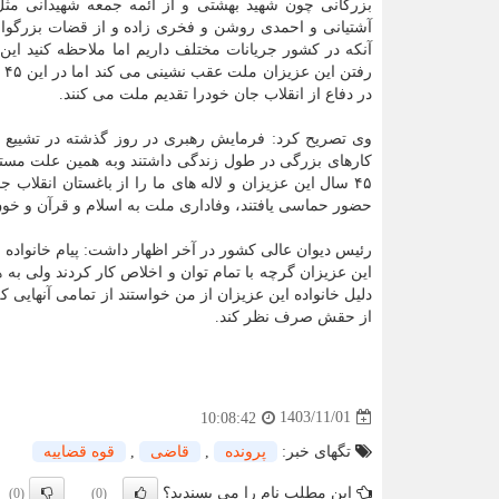
بزرگانی چون شهید بهشتی و از ائمه جمعه شهیدانی مث
آشتیانی و احمدی روشن و فخری زاده و از قضات بزرگوار 
آنکه در کشور جریانات مختلف داریم اما ملاحظه کنید ا
ر
در دفاع از انقلاب جان خودرا تقدیم ملت می کنند.
وی تصریح کرد: فرمایش رهبری در روز گذشته در تشییع پی
کارهای بزرگی در طول زندگی داشتند وبه همین علت مست
۴۵ سال این عزیزان و لاله های ما را از باغستان انقلا
حضور حماسی یافتند، وفاداری ملت به اسلام و قرآن و خون 
رئیس دیوان عالی کشور در آخر اظهار داشت: پیام خانواده 
این عزیزان گرچه با تمام توان و اخلاص کار کردند ولی ب
دلیل خانواده این عزیزان از من خواستند از تمامی آنهایی که
از حقش صرف نظر کند.
1403/11/01
10:08:42
تگهای خبر:
پرونده
,
قاضی
,
قوه قضاییه
این مطلب نام را می پسندید؟
(0)
(0)