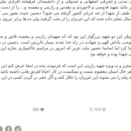
ل مدنی و اشرفی اصفهانی و صدوقی و از دانشمندان فرهیخته افرادی مثل
مانند شهید قدوسی و لاجوردی و مقدس و رازینی و مقیسه و... را از دست دا
ین طیف از شهدا از چه جریان کشور گرفته می شود؟ دشمن خبیث تصور می کن
فتن این عزیزان ملت عقب نشینی می کند اما در این ۴۵ سال نشان داده شده که این عزیزان را از ملت گرفتند ولی ده ها برابر ن
کر این دو شهید بزرگوار این بود که که شهیدان رازینی و مقیسه تلاش و م
وجب پاداش الهی و شهادت در راه خدا شدند بسیار باارزش است. دشمن در 
ب جدا کرد اما اساسا حضور ملت عزیز که امروز در مراسم خاکسپاری جنازه این 
شهدا بوده و خواهد بود.
معزز و به ویژه شهید رازینی این است که فرمودند بنده در اینجا عرض کنم این
ه هر حال انسان معصوم نیست و ممکنست در کار احیانا لغزش هایی داشته باشد 
 پیام را می شنوند این عزیزان را حلال کنند و اگر حقی بر گردن کسی در این دن
560
5
/
0.0
X