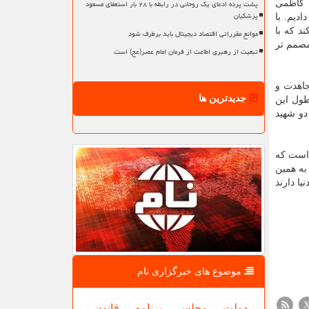
پشت پرده ادعای یک روحانی در رابطه با ۲۸ بار استعفای مسعود
 کاظمی
پزشکیان
دیم. با
د که با
موانع مقرراتی اقتصاد دیجیتال باید برطرف شود
یروی مصمم تر
تبعیت از رهبری اطاعت از فرمان امام عصر(عج) است
جاهدت و
جدیدترین ها
طول این
دو شهید
 است که
به همین
یا دارند
موضوع های خبرگزاری نام
دولت
مجلس
برنامه
قانون