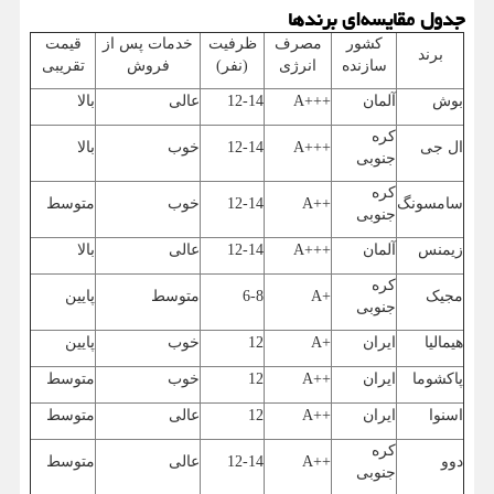
جدول مقایسه‌ای برندها
کشور
مصرف
ظرفیت
خدمات پس از
قیمت
برند
سازنده
انرژی
(نفر)
فروش
تقریبی
بوش
آلمان
A+++
12-14
عالی
بالا
کره
ال جی
A+++
12-14
خوب
بالا
جنوبی
کره
سامسونگ
A++
12-14
خوب
متوسط
جنوبی
زیمنس
آلمان
A+++
12-14
عالی
بالا
کره
مجیک
A+
6-8
متوسط
پایین
جنوبی
هیمالیا
ایران
A+
12
خوب
پایین
پاکشوما
ایران
A++
12
خوب
متوسط
اسنوا
ایران
A++
12
عالی
متوسط
کره
دوو
A++
12-14
عالی
متوسط
جنوبی