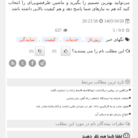
می‌توانید بهترین تصمیم را بگیرید و ماشین ظرفشویی‌ای را انتخاب
کنید که هم به نیازهای شما پاسخ دهد و هم کیفیت بالایی داشته باشد.
1403/10/20
20:23:58
637
5
/
0.0
تگهای خبر:
رپورتاژ
,
خدمات
,
كیفیت
,
نمایندگی
این مطلب نام را می پسندید؟
(0)
(0)
X
تازه ترین مطالب مرتبط
عراقچی در پیامی درگذشت ابوالقاسم قاسم زاده را تسلیت گفت
حملات شبانه به ایستگاه انشعاب راه آهن بندرعباس
مجوز جذب و به کارگیری ۱۳۸ نفر در میدان نفتی خشت و کنارتخته صادر شد
انواع ریزش مو و درمان آن
نظرات بینندگان نام در مورد این مطلب
لطفا شما هم
نظر دهید