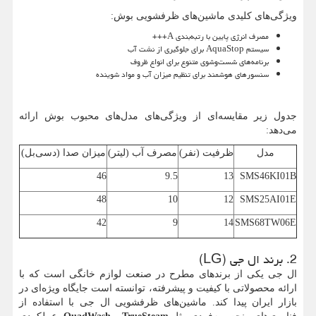
ویژگی‌های کلیدی ماشین‌های ظرفشویی بوش:
مصرف انرژی پایین با رتبه‌بندی
A
+++
سیستم
AquaStop
برای جلوگیری از نشت آب
برنامه‌های شست‌وشوی متنوع برای انواع ظروف
سنسورهای هوشمند برای تنظیم میزان آب و مواد شوینده
جدول زیر مقایسه‌ای از ویژگی‌های مدل‌های محبوب بوش ارائه
می‌دهد:
مدل
ظرفیت (نفر)
مصرف آب (لیتر)
میزان صدا (دسی‌بل)
46
9.5
13
SMS46KI01B
48
10
12
SMS25AI01E
42
9
14
SMS68TW06E
2. برند ال جی (
LG
)
ال جی یکی از برندهای مطرح در صنعت لوازم خانگی است که با
ارائه محصولاتی با کیفیت و پیشرفته، توانسته است جایگاه ویژه‌ای در
بازار ایران پیدا کند. ماشین‌های ظرفشویی ال جی با استفاده از