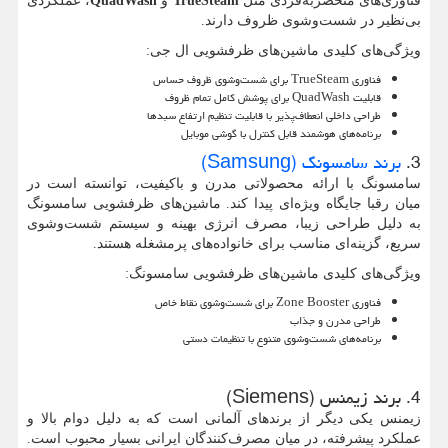
فناوری‌های منحصربه‌فردی مثل
TrueSteam
و
QuadWash
، عملکردی
بی‌نظیر در شست‌وشوی ظروف دارند.
ویژگی‌های کلیدی ماشین‌های ظرفشویی ال جی:
فناوری
TrueSteam
برای شست‌وشوی ظروف حساس
قابلیت
QuadWash
برای پوشش کامل تمام ظروف
طراحی داخلی انعطاف‌پذیر با قابلیت تنظیم ارتفاع سبدها
برنامه‌های هوشمند قابل کنترل با گوشی موبایل
3.
برند سامسونگ (Samsung)
سامسونگ با ارائه محصولاتی مدرن و باکیفیت، توانسته است در
میان رقبا جایگاه ویژه‌ای پیدا کند. ماشین‌های ظرفشویی سامسونگ
به دلیل طراحی زیبا، مصرف انرژی بهینه و سیستم شست‌وشوی
سریع، گزینه‌ای مناسب برای خانواده‌های پرمشغله هستند.
ویژگی‌های کلیدی ماشین‌های ظرفشویی سامسونگ:
فناوری
Zone Booster
برای شست‌وشوی نقاط خاص
طراحی مدرن و جذاب
برنامه‌های شست‌وشوی متنوع با تنظیمات دستی
4. برند زیمنس (
Siemens
)
زیمنس یکی دیگر از برندهای آلمانی است که به دلیل دوام بالا و
عملکرد پیشرفته، در میان مصرف‌کنندگان ایرانی بسیار محبوب است.