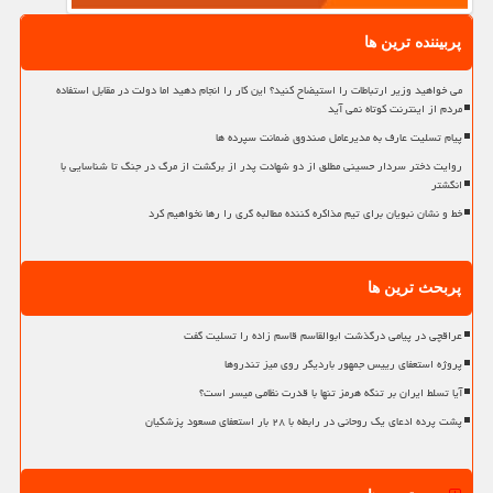
پربیننده ترین ها
می خواهید وزیر ارتباطات را استیضاح کنید؟ این کار را انجام دهید اما دولت در مقابل استفاده
مردم از اینترنت کوتاه نمی آید
پیام تسلیت عارف به مدیرعامل صندوق ضمانت سپرده ها
روایت دختر سردار حسینی مطلق از دو شهادت پدر از برگشت از مرگ در جنگ تا شناسایی با
انگشتر
خط و نشان نبویان برای تیم مذاکره کننده مطالبه گری را رها نخواهیم کرد
پربحث ترین ها
عراقچی در پیامی درگذشت ابوالقاسم قاسم زاده را تسلیت گفت
پروژه استعفای رییس جمهور باردیگر روی میز تندروها
آیا تسلط ایران بر تنگه هرمز تنها با قدرت نظامی میسر است؟
پشت پرده ادعای یک روحانی در رابطه با ۲۸ بار استعفای مسعود پزشکیان