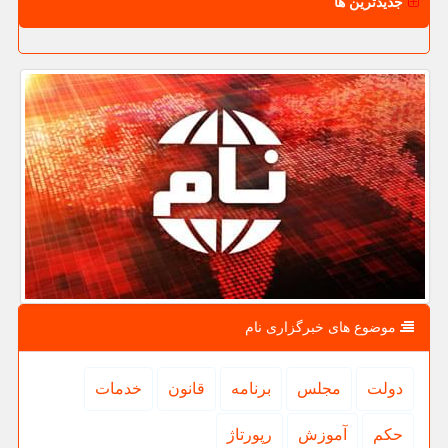
جدیدترین ها
موضوع های خبرگزاری نام
دولت
مجلس
برنامه
قانون
خدمات
حكم
آموزش
رپورتاژ