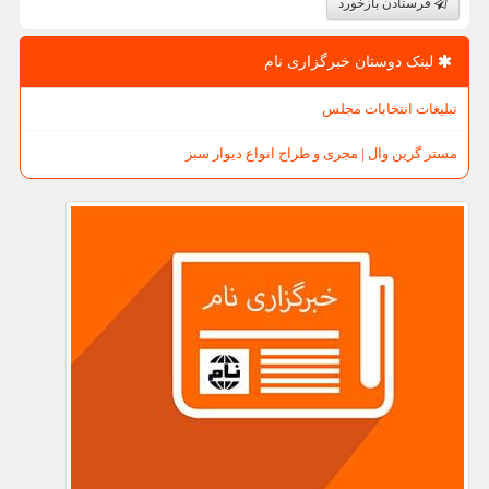
فرستادن بازخورد
لینک دوستان خبرگزاری نام
تبلیغات انتخابات مجلس
مستر گرین وال | مجری و طراح انواع دیوار سبز