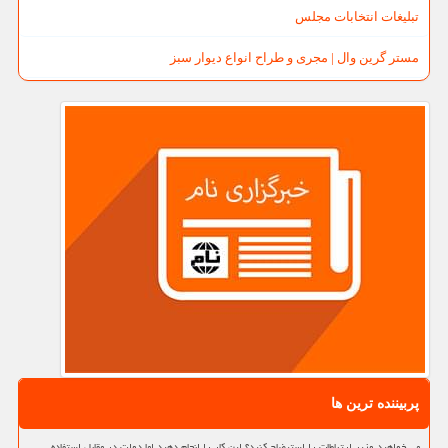
تبلیغات انتخابات مجلس
مستر گرین وال | مجری و طراح انواع دیوار سبز
پربیننده ترین ها
می خواهید وزیر ارتباطات را استیضاح کنید؟ این کار را انجام دهید اما دولت در مقابل استفاده