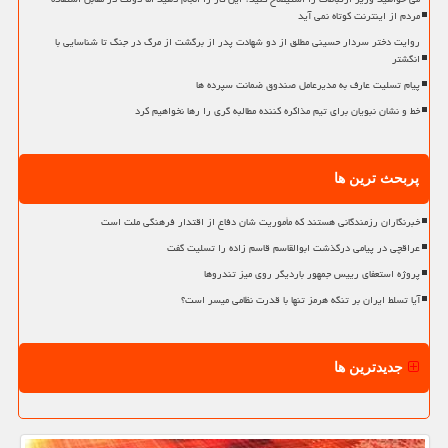
مردم از اینترنت کوتاه نمی آید
روایت دختر سردار حسینی مطلق از دو شهادت پدر از برگشت از مرگ در جنگ تا شناسایی با
انگشتر
پیام تسلیت عارف به مدیرعامل صندوق ضمانت سپرده ها
خط و نشان نبویان برای تیم مذاکره کننده مطالبه گری را رها نخواهیم کرد
پربحث ترین ها
خبرنگاران رزمندگانی هستند که مأموریت شان دفاع از اقتدار فرهنگی ملت است
عراقچی در پیامی درگذشت ابوالقاسم قاسم زاده را تسلیت گفت
پروژه استعفای رییس جمهور باردیگر روی میز تندروها
آیا تسلط ایران بر تنگه هرمز تنها با قدرت نظامی میسر است؟
جدیدترین ها