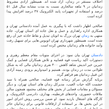
اختلاف مستقر در زندان، آزاد شده اند. همینطور آزادی مشروط
زندانیان در ۹ ماهه سالجاری نسبت به مدت مشابه سال قبل ۵۱
درصد و استفاده از تجهیزات پابند الکترونیک ۳۷ درصد افزایش پیدا
کرده است.
صالحی اظهار داشت که با پیگیری به عمل آمده دادستانی تهران و
همکاری اداره راهداری و حمل و نقل جاده ای استان تهران، جاده
منتهی به
زندان
تهران بزرگ به اتوبان تبدیل و نقاط حادثه خیز آن رفع
شده است. همینطور شهرداری تهران اتوبوس هایی برای تسهیل رفت
وآمد خانواده های زندانیان مختص کرده است.
دادستان
تهران بیان نمود: در اجرای منویات مقام معظم رهبری و
دستورات اکید ریاست قوه قضاییه و تلاش همکاران قضایی و کمک
خیرین خیر اندیش شاهد کاهش ۴۰۰ نفری زندانیان مالی که به شکل
طولانی مدت در زندان بودند، هستیم و امیدواریم بزودی زمینه آزادی
این قبیل زندانیان هم فراهم گردد.
برپایه گزارش مرکز رسانه قوه قضاییه، صالحی همراه با سید
حشمت الله حیات الغیب، مدیرکل زندان های استان تهران، و دیگر
مسؤلان و مقامات قضایی از بخش های مختلف مجتمع، همچون سالن
ملاقات حضوری، واحدهای قرنطینه، بهداری، دادرسی الکترونیک، و
کارگاه های اشتغال بازدید نمود. او ضمن بررسی روش اجرای امور
در این بخش ها، بر استفاده از ارفاقات قانونی برای زندانیان حائز
شرایط غیر از مرتکبین جرایم خاص و خشن، سارقین و مخلین نظم و