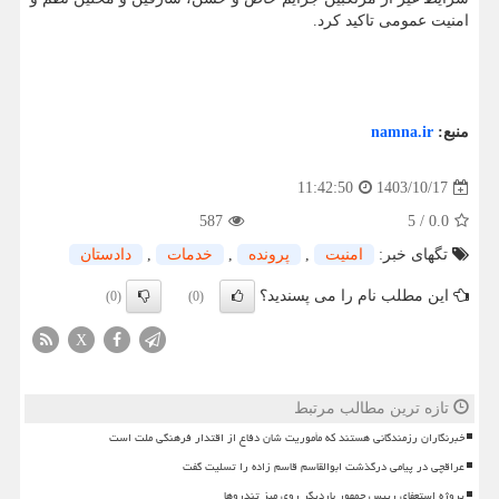
امنیت عمومی تاکید کرد.
منبع:
namna.ir
1403/10/17
11:42:50
587
5
/
0.0
تگهای خبر:
امنیت
,
پرونده
,
خدمات
,
دادستان
این مطلب نام را می پسندید؟
(0)
(0)
X
تازه ترین مطالب مرتبط
خبرنگاران رزمندگانی هستند که مأموریت شان دفاع از اقتدار فرهنگی ملت است
عراقچی در پیامی درگذشت ابوالقاسم قاسم زاده را تسلیت گفت
پروژه استعفای رییس جمهور باردیگر روی میز تندروها