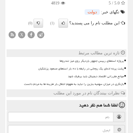
4819
5
/
5.0
تگهای خبر:
دولت
این مطلب نام را می پسندید؟
(0)
(1)
X
تازه ترین مطالب مرتبط
پروژه استعفای رییس جمهور باردیگر روی میز تندروها
پشت پرده ادعای یک روحانی در رابطه با ۲۸ بار استعفای مسعود پزشکیان
موانع مقرراتی اقتصاد دیجیتال باید برطرف شود
بازنگری در میزان سهمیه بنزین را نباید به مفهوم انتقال بار هزینه ها به مردم دانست
نظرات بینندگان نام در مورد این مطلب
لطفا شما هم
نظر دهید