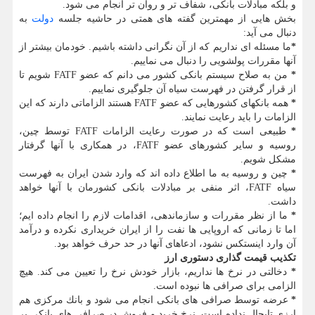
و بلكه مبادلات بانكی، شفاف تر و روان تر انجام می شود.
بخش هایی از مهمترین گفته های همتی در حاشیه جلسه
دولت
به
دنبال می آید:
*
ما مسئله ای نداریم كه از آن نگرانی داشته باشیم. خودمان بیشتر از
آنها مقررات پولشویی را دنبال می نماییم.
*
من به صلاح سیستم بانكی كشور می دانم كه عضو FATF شویم تا
از قرار گرفتن در فهرست سیاه آن جلوگیری نماییم.
*
همه بانكهای كشورهایی كه عضو FATF هستند الزاماتی دارند كه این
الزامات را باید رعایت نمایند.
*
طبیعی است كه در صورت رعایت الزامات FATF توسط چین،
روسیه و سایر كشورهای عضو FATF، در همكاری با آنها گرفتار
مشكل شویم.
*
چین و روسیه به ما اطلاع داده اند كه وارد شدن ایران به فهرست
سیاه FATF، اثر منفی بر مبادلات بانكی كشورمان با آنها خواهد
داشت.
*
ما از نظر مقررات و سازماندهی، اقدامات لازم را انجام داده ایم؛
اما تا زمانی كه اروپایی ها نفت را از ایران خریداری نكرده و درآمد
آن وارد اینستكس نشود، ادعاهای آنها در حد حرف خواهد بود.
تكذیب قیمت گذاری دستوری ارز
*
دخالتی در نرخ ها نداریم، بازار خودش نرخ را تعیین می كند. هیچ
الزامی برای صرافی ها نبوده است.
*
عرضه توسط صرافی های بانكی انجام می شود و بانك مركزی هم
ارزی تابحال نداده است. نرخ خرید و فروش در صرافی های بانكی بر