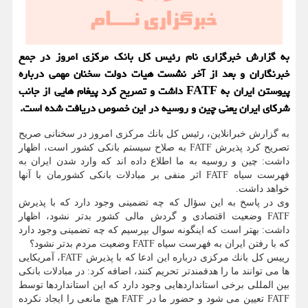
به گزارش خبرگزاری نام رئیس كل بانك مركزی امروز در جمع
خبرنگاران و بعد از آخر نشست هیات دولت سخنان مهمی درباره
پیوستن ایران به FATF داشت و تصریح كرد پیغام هایی از جانب
شركای ایران یعنی چین و روسیه در این خصوص دریافت شده است.
به گزارش خبرانلاین، رئیس كل بانك مركزی امروز در سخنانی صریح
تصریح كرد پذیرش FATF به صلاح سیستم بانكی كشور است، اظهار
داشت: چین و روسیه به ما اطلاع داده اند كه وارد شدن ایران به
فهرست سیاه FATF اثر منفی بر مبادلات بانكی كشورمان با آنها
خواهد داشت.
وی در پاسخ به این سؤال كه چه تضمینی وجود دارد كه با پذیرش
FATF وضعیت اقتصادی و گردش مالی كشور بدتر نشود، اظهار
داشت: بهتر است كه اینگونه سوال بپرسیم كه چه تضمینی وجود دارد
كه با رفتن ایران به فهرست سیاه FATF وضعیت مردم بدتر نشود؟
رییس كل بانك مركزی درباره این ادعا كه با پذیرش FATF، آمریكایی
ها می توانند ما را هدفمندتر تحریم كنند، اضافه كرد: در مبادلات بانكی
بین المللی برخی استانداردهایی وجود دارد كه این استانداردها توسط
FATF تعیین می شود و حضور ما در FATF هیچ مانعی را ایجاد نكرده