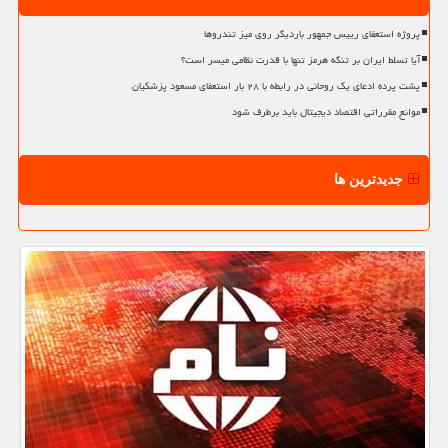
پروژه استعفای رییس جمهور باردیگر روی میز تندروها
آیا تسلط ایران بر تنگه هرمز تنها با قدرت نظامی میسر است؟
پشت پرده ادعای یک روحانی در رابطه با ۲۸ بار استعفای مسعود پزشکیان
موانع مقرراتی اقتصاد دیجیتال باید برطرف شود
جدیدترین ها