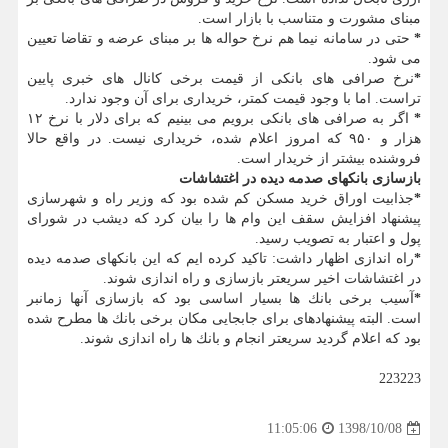
مبنای مشورت و متناسب با بازار است.
*
حتی در سامانه نیما هم نرخ حواله ها بر مبنای عرضه و تقاضا تعیین
می شود.
*
نرخ صرافی های بانكی از قیمت برخی كانال های خبری پایین
تراست. اما با وجود قیمت كمتر، خریداری برای آن وجود ندارد.
*
اگر به صرافی های بانكی برویم می بینیم كه برای دلار با نرخ ۱۲
هزار و ۹۵۰ كه امروز اعلام شده، خریداری نیست. در واقع حالا
فروشنده بیشتر از خریدار است.
بازسازی بانكهای صدمه دیده در اغتشاشات
*
جذابیت اوراق خرید مسكن كم شده بود كه وزیر راه و شهرسازی
پیشنهاد افزایش سقف این وام ها را بیان كرد كه دیشب در شورای
پول و اعتبار به تصویب رسید.
*
راه اندازی اظهار داشت: تاكید كرده ایم كه این بانكهای صدمه دیده
در اغتشاشات اخیر سریعتر بازسازی و راه اندازی شوند.
*
آسیب برخی بانك ها بسیار اساسی بود كه بازسازی آنها زمانبر
است. البته پیشنهادهای برای جابجایی مكان برخی بانك ها مطرح شده
بود كه اعلام گردید سریعتر انجام و بانك ها راه اندازی شوند.
223223
1398/10/08
11:05:06