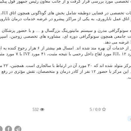
ات تخصصی مورد بررسی قرار گرفت و از جانب معاون رئیس جمهور قول پیگی
مرکز ناباروری بی
و اتاق عمل ناباروری، به یکی از مراکز پیشرو در عرضه خدمات درمان نابارور
گاه سونوگرافی مدرن و سیستم مانیتورینگ بزرگسال و … و با حضور پزشکان
م
ات جامعی همچون سونوگرافی دوره ای، مشاوره های تخصصی زوجین، اسپرم 
از زمان راه اندازی این مرکز تابحال بیشتر از ۲۰ هزار نفر از خدمات آن بهره مند شده اند. امسال هم بی
تشکیل، ۴۸ مورد IUI، ۱۲ مورد لقاح داخل رحمی با نت
تاکنون ۲۱۵ نوزاد سالم با رو
این شیوه ها آبستن شده اند، منتظر تولد فرزند خود هستند. این مرکز با حضور ۱۲ نفر از کادر درمان و متخصصان، نقش مؤ
ت.
532
5
/
0.0
X