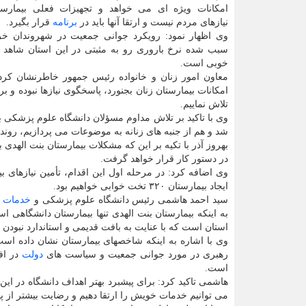
امکانات ویژه ای می خواهد و تجهیزات فعلی بیمارس
نیازهای مردم نیست و ارتقا آنها باید در
برنامه
قرار بگیرد.
وی اظهار نمود: رویکرد جوانی جمعیت در شهروندان خ
سبب شده نرخ باروری رو به مثبتی در این استان شاهد ب
خوبی است.
معاون امور زنان و خانواده رئیس جمهور خاطرنشان کرد:
امکانات بیمارستان زنان بجنورد، پاسخگوی نیازها نبوده و بر
تلاش نماییم.
وی با تاکید بر تلاش مداوم مسؤلان دانشگاه علوم پزشکی ب
شد و هم از جنبه های زنانه به موضوعات می پردازیم، رون
بهروز آذر با تکیه بر این که مشکلات بیمارستان بنت الهدی 
در دستور کار قرار خواهد گرفت.
وی اضافه کرد: در مرحله اول این اقدام، تأمین نیازهای 
ایجاد بیمارستان ۳۲۰ تخت خوابی خواهیم بود.
سید احمد هاشمی رئیس دانشگاه علوم پزشکی و
خدمات
ب
استان است که با عنایت به بافت قدیمی و استاندارد نبودن 
وی با اشاره به اینکه شاخصهای بیمارستان نشان داده اس
رهبری در مورد جوانی جمعیت و سیاست های
دولت
در اف
است.
هاشمی تاکید کرد: برای پیشبرد بهتر اهداف دانشگاه در این
می توانیم خدمات خویش را ارتقا دهیم و رضایت بیشتر از 