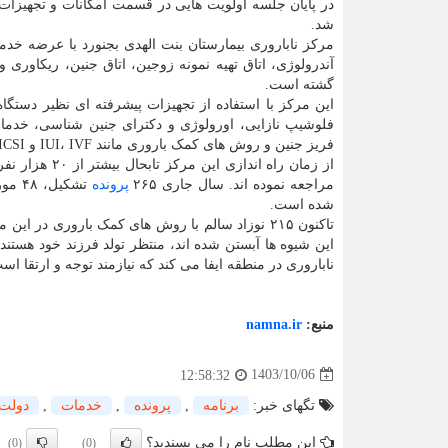
در پایان جلسه اولویت هایی در قسمت امکانات و تجهیز
شد.
آندرولوژی، اتاق تهیه نمونه زوجین، اتاق جنین، ریکاوری 
گشته است.
این مرکز با استفاده از تجهیزات پیشرفته ای نظیر دست
فلوشیپ نازایی، اورولوژی و دکترای جنین شناسی، خدم
فریز جنین و روش های کمک باروری مانند IUI، IVF و ICSI عرضه می دهد.
مراجعه نموده اند. سال جاری ۲۶۵
پرونده
شده است.
ناباروری در منطقه ایفا می کند که نیازمند توجه و ارتقا اس
منبع:
namna.ir
1403/10/06
12:58:32
تگهای خبر:
برنامه
,
پرونده
,
خدمات
,
دولت
این مطلب نام را می پسندید؟
(0)
(0)