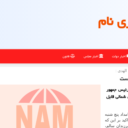
ی نام
اخبار دولت
اخبار مجلس
قانون
الهدی :
است
رئیس جمهور
 شمالی قابل
مداد پنچ شنبه
کید بر این که
زندان سالم،