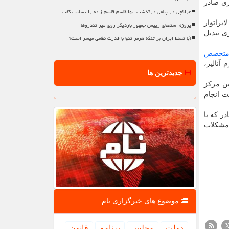
ری صادر
عراقچی در پیامی درگذشت ابوالقاسم قاسم زاده را تسلیت گفت
مارستان بنت الهدی بجنورد با عرضه خدمات تخصصی در فضایی دوطبقه شامل بخش های گوناگونی همچون اتاق IUI، لابراتوار
پروژه استعفای رییس جمهور باردیگر روی میز تندروها
ی تبدیل
آیا تسلط ایران بر تنگه هرمز تنها با قدرت نظامی میسر است؟
تخصص
آنالیز،
جدیدترین ها
شتر از ۶ هزار رجوع کننده به این مرکز
یجه مثبت، ۴۱ مورد IVF با ۷ مورد مثبت انجام
ش های کمک باروری در این مرکز متولد شده اند که ۳۰ مورد آن در ارتباط با سالجاری است. همچنین، ۲۲ مادر که با
ثری در رفع مشکلات
موضوع های خبرگزاری نام
دولت
مجلس
برنامه
قانون