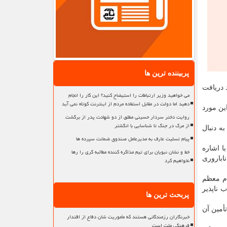
پربیننده ترین ها
 دریافت
می خواهید وزیر ارتباطات را استیضاح کنید؟ این کار را انجام
دهید اما دولت در مقابل استفاده مردم از اینترنت کوتاه نمی آید
این مورد
روایت دختر سردار حسینی مطلق از دو شهادت پدر از برگشت
از مرگ در جنگ تا شناسایی با انگشتر
ه دنبال
پیام تسلیت عارف به مدیرعامل صندوق ضمانت سپرده ها
ا اشاره
خط و نشان نبویان برای تیم مذاکره کننده مطالبه گری را رها
یمارستان بنت الهدی تنها بیمارستان دانشگاهی استان در حوزه زنان و زایمان است، همینطور تنها مرکز عرضه خدمات سطح ۳ ناباروری
نخواهیم کرد
ام معظم
 ناپذیر
پربحث ترین ها
أمین آن
خبرنگاران رزمندگانی هستند که مأموریت شان دفاع از اقتدار
فرهنگی ملت است