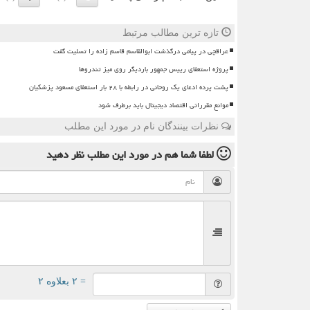
تازه ترین مطالب مرتبط
عراقچی در پیامی درگذشت ابوالقاسم قاسم زاده را تسلیت گفت
پروژه استعفای رییس جمهور باردیگر روی میز تندروها
پشت پرده ادعای یک روحانی در رابطه با ۲۸ بار استعفای مسعود پزشکیان
موانع مقرراتی اقتصاد دیجیتال باید برطرف شود
نظرات بینندگان نام در مورد این مطلب
لطفا شما هم
در مورد این مطلب
نظر دهید
= ۲ بعلاوه ۲