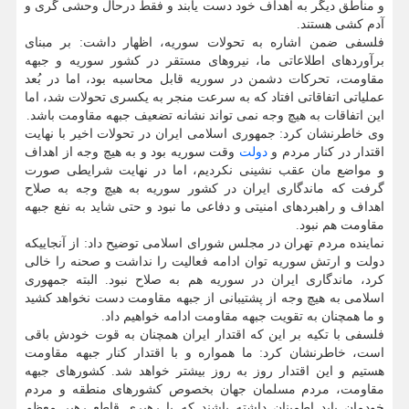
و مناطق دیگر به اهداف خود دست یابند و فقط درحال وحشی گری و
آدم کشی هستند.
فلسفی ضمن اشاره به تحولات سوریه، اظهار داشت: بر مبنای
برآوردهای اطلاعاتی ما، نیروهای مستقر در کشور سوریه و جبهه
مقاومت، تحرکات دشمن در سوریه قابل محاسبه بود، اما در بُعد
عملیاتی اتفاقاتی افتاد که به سرعت منجر به یکسری تحولات شد، اما
این اتفاقات به هیچ وجه نمی تواند نشانه تضعیف جبهه مقاومت باشد.
وی خاطرنشان کرد: جمهوری اسلامی ایران در تحولات اخیر با نهایت
اقتدار در کنار مردم و
دولت
وقت سوریه بود و به هیچ وجه از اهداف
و مواضع مان عقب نشینی نکردیم، اما در نهایت شرایطی صورت
گرفت که ماندگاری ایران در کشور سوریه به هیچ وجه به صلاح
اهداف و راهبردهای امنیتی و دفاعی ما نبود و حتی شاید به نفع جبهه
مقاومت هم نبود.
نماینده مردم تهران در مجلس شورای اسلامی توضیح داد: از آنجاییکه
دولت و ارتش سوریه توان ادامه فعالیت را نداشت و صحنه را خالی
کرد، ماندگاری ایران در سوریه هم به صلاح نبود. البته جمهوری
اسلامی به هیچ وجه از پشتیبانی از جبهه مقاومت دست نخواهد کشید
و ما همچنان به تقویت جبهه مقاومت ادامه خواهیم داد.
فلسفی با تکیه بر این که اقتدار ایران همچنان به قوت خودش باقی
است، خاطرنشان کرد: ما همواره و با اقتدار کنار جبهه مقاومت
هستیم و این اقتدار روز به روز بیشتر خواهد شد. کشورهای جبهه
مقاومت، مردم مسلمان جهان بخصوص کشورهای منطقه و مردم
خودمان باید اطمینان داشته باشند که با رهبری قاطع رهبر معظم