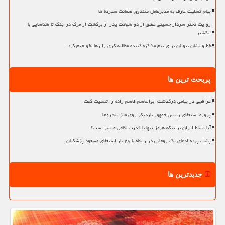
پیام تسلیت عارف به مدیرعامل صندوق ضمانت سپرده ها
روایت دختر سردار حسینی مطلق از دو شهادت پدر از برگشت از مرگ در جنگ تا شناسایی با
انگشتر
خط و نشان نبویان برای تیم مذاکره کننده مطالبه گری را رها نخواهیم کرد
پربحث ترین ها
عراقچی در پیامی درگذشت ابوالقاسم قاسم زاده را تسلیت گفت
پروژه استعفای رییس جمهور باردیگر روی میز تندروها
آیا تسلط ایران بر تنگه هرمز تنها با قدرت نظامی میسر است؟
پشت پرده ادعای یک روحانی در رابطه با ۲۸ بار استعفای مسعود پزشکیان
جدیدترین ها