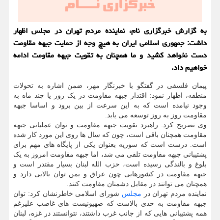
به گزارش خبرگزاری نام، نماینده مردم تهران در مجلس اظهار
داشت: جمهوری اسلامی ایران به هیچ وجه از حمایت جبهه مقاومت
دست نخواهد کشید و ما همچنان به تقویت جبهه مقاومت ادامه
خواهیم داد.
پیمان فلسفی در گفتگو با خبرنگار مهر، ضمن اشاره به تحولات
منطقه، اظهار نمود: اقتدار جبهه مقاومت در یک روز یا چند ماه به
وجود نیامده است که به این سرعت از بین برود و اساسا جبهه
مقاومت روز به روز توسعه می یابد.
وی تصریح کرد: راهبرد تقویت جبهه مقاومت و توان عملیاتی جبهه
مقاومت همچنان باقی است، چون که سال ها روی این مورد کار شده
است. درست است که سوریه بعنوان یکی از پایگاه های مهم برای
پشتیبانی جبهه مقاومت تلقی می شد، اما جبهه مقاومت امروز به یک
بلوغ و بالندگی رسیده است، حزب الله لبنان بسیار مقتدر است و
جبهه مقاومت در کشورهایی چون عراق و یمن توان بالایی دارد و
همچنان می توانند در مقابل دشمنان مقاومت کنند.
نماینده مردم تهران در
مجلس
شورای اسلامی خاطرنشان کرد: توان
جبهه مقاومت به حدی بالاست که صهیونیست های غاصب علیرغم
همه پشتیبانی هایی که از جانب غرب داشتند، نتوانستند در غزه، لبنان