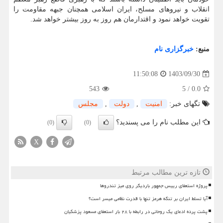
انقلاب و نیروهای مسلح، ایران اسلامی همچنان جبهه مقاومت را
تقویت خواهد نمود و اقتدارمان هم روز به روز بیشتر خواهد شد.
منبع:
خبرگزاری نام
1403/09/30
11:50:08
543
5
/
0.0
تگهای خبر:
امنیت
,
دولت
,
مجلس
این مطلب نام را می پسندید؟
(0)
(0)
X
تازه ترین مطالب مرتبط
پروژه استعفای رییس جمهور باردیگر روی میز تندروها
آیا تسلط ایران بر تنگه هرمز تنها با قدرت نظامی میسر است؟
پشت پرده ادعای یک روحانی در رابطه با ۲۸ بار استعفای مسعود پزشکیان