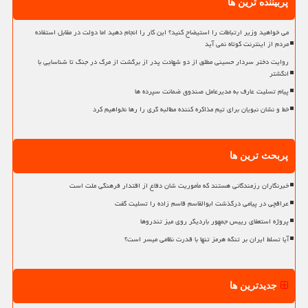
پربیننده ترین ها
می خواهید وزیر ارتباطات را استیضاح کنید؟ این کار را انجام دهید اما دولت در مقابل استفاده
مردم از اینترنت کوتاه نمی آید
روایت دختر سردار حسینی مطلق از دو شهادت پدر از برگشت از مرگ در جنگ تا شناسایی با
انگشتر
پیام تسلیت عارف به مدیرعامل صندوق ضمانت سپرده ها
خط و نشان نبویان برای تیم مذاکره کننده مطالبه گری را رها نخواهیم کرد
پربحث ترین ها
خبرنگاران رزمندگانی هستند که مأموریت شان دفاع از اقتدار فرهنگی ملت است
عراقچی در پیامی درگذشت ابوالقاسم قاسم زاده را تسلیت گفت
پروژه استعفای رییس جمهور باردیگر روی میز تندروها
آیا تسلط ایران بر تنگه هرمز تنها با قدرت نظامی میسر است؟
جدیدترین ها