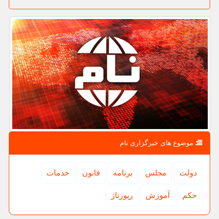
موضوع های خبرگزاری نام
دولت
مجلس
برنامه
قانون
خدمات
حكم
آموزش
رپورتاژ