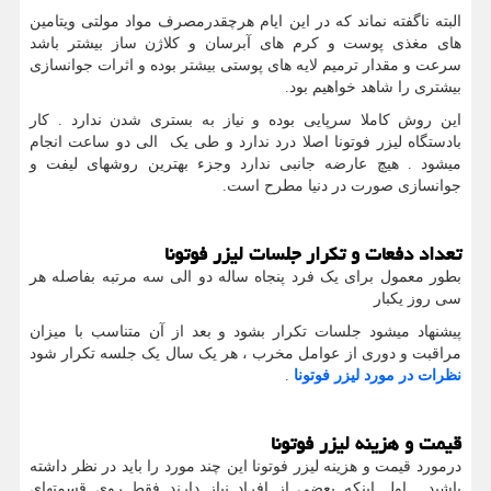
البته ناگفته نماند که در این ایام هرچقدرمصرف مواد مولتی ویتامین
های مغذی پوست و کرم های آبرسان و کلاژن ساز بیشتر باشد
سرعت و مقدار ترمیم لایه های پوستی بیشتر بوده و اثرات جوانسازی
بیشتری را شاهد خواهیم بود.
این روش کاملا سرپایی بوده و نیاز به بستری شدن ندارد . کار
بادستگاه لیزر فوتونا اصلا درد ندارد و طی یک الی دو ساعت انجام
میشود . هیچ عارضه جانبی ندارد وجزء بهترین روشهای لیفت و
جوانسازی صورت در دنیا مطرح است.
تعداد دفعات و تکرار جلسات لیزر فوتونا
بطور معمول برای یک فرد پنجاه ساله دو الی سه مرتبه بفاصله هر
سی روز یکبار
پیشنهاد میشود جلسات تکرار بشود و بعد از آن متناسب با میزان
مراقبت و دوری از عوامل مخرب ، هر یک سال یک جلسه تکرار شود
نظرات در مورد لیزر فوتونا
.
قیمت و هزینه لیزر فوتونا
درمورد قیمت و هزینه لیزر فوتونا این چند مورد را باید در نظر داشته
باشید . اول اینکه بعضی از افراد نیاز دارند فقط روی قسمتهای