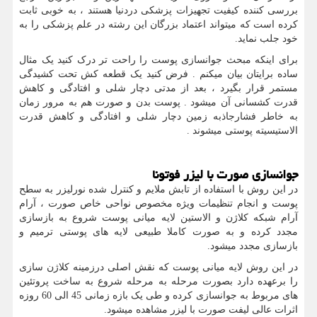
بررسی کننده کیفیت تجهیزات پزشکی دردنیا هستند ، به خوبی ثابت
کرده است که میتواند اعتماد بزرگان این رشته در علم پزشکی را به
خود جلب نماید.
برای اینکه مبحث جوانسازی پوست را راحت تر درک کنید یک مثال
ساده برایتان بیان میکنم . فرض کنید یک قطعه کش تحت کشیدگی
مستمر قرار بگیرد ، بعد از مدتی دچار شلی و افتادگی و کاهش
قدرت کشسانی آن میشود . پوست بدن و صورت هم به مرور زمان
به خاطر فشارجاذبه زمین دچار شلی و افتادگی و کاهش قدرت
الاستیسیته پوستی میشوند .
جوانسازی صورت با لیزر فوتونا
در این روش با استفاده از تابش ملایم و کنترل شده نورلیزر به سطح
پوست و انجام تنظیمات ویژه مخصوص نواحی خاص صورت ، آرام
آرام شبکه کلاژن و الاستین لایه میانی پوست شروع به بازسازی
مجدد کرده و به صورت کاملا طبیعی لایه های پوستی ترمیم و
بازسازی مجدد میشود.
در این روش لایه میانی پوست که نقش اصلی درزمینه کلاژن سازی
را برعهده دارد بصورت مرحله به مرحله شروع به ساخت پروتئین
های مربوط به جوانسازی کرده و طی یک بازه زمانی 45 الی 60 روزه
اثرات عالی لیفت صورت با لیزر مشاهده میشود.