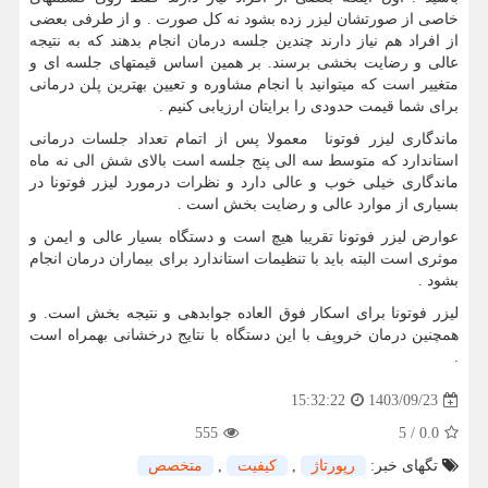
خاصی از صورتشان لیزر زده بشود نه کل صورت . و از طرفی بعضی
از افراد هم نیاز دارند چندین جلسه درمان انجام بدهند که به نتیجه
عالی و رضایت بخشی برسند. بر همین اساس قیمتهای جلسه ای و
متغییر است که میتوانید با انجام مشاوره و تعیین بهترین پلن درمانی
برای شما قیمت حدودی را برایتان ارزیابی کنیم .
ماندگاری لیزر فوتونا معمولا پس از اتمام تعداد جلسات درمانی
استاندارد که متوسط سه الی پنج جلسه است بالای شش الی نه ماه
ماندگاری خیلی خوب و عالی دارد و نظرات درمورد لیزر فوتونا در
بسیاری از موارد عالی و رضایت بخش است .
عوارض لیزر فوتونا تقریبا هیچ است و دستگاه بسیار عالی و ایمن و
موثری است البته باید با تنظیمات استاندارد برای بیماران درمان انجام
بشود .
لیزر فوتونا برای اسکار فوق العاده جوابدهی و نتیجه بخش است. و
همچنین درمان خروپف با این دستگاه با نتایج درخشانی بهمراه است
.
1403/09/23
15:32:22
555
5
/
0.0
تگهای خبر:
رپورتاژ
,
كیفیت
,
متخصص