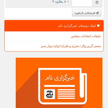
= ۸ بعلاوه ۴
فرستادن بازخورد
لینک دوستان خبرگزاری نام
تبلیغات انتخابات مجلس
مستر گرین وال | مجری و طراح انواع دیوار سبز