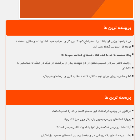
پربیننده ترین ها
می خواهید وزیر ارتباطات را استیضاح کنید؟ این کار را انجام دهید اما دولت در مقابل استفاده
مردم از اینترنت کوتاه نمی آید
پیام تسلیت عارف به مدیرعامل صندوق ضمانت سپرده ها
روایت دختر سردار حسینی مطلق از دو شهادت پدر از برگشت از مرگ در جنگ تا شناسایی با
انگشتر
خط و نشان نبویان برای تیم مذاکره کننده مطالبه گری را رها نخواهیم کرد
پربحث ترین ها
عراقچی در پیامی درگذشت ابوالقاسم قاسم زاده را تسلیت گفت
پروژه استعفای رییس جمهور باردیگر روی میز تندروها
آیا تسلط ایران بر تنگه هرمز تنها با قدرت نظامی میسر است؟
پشت پرده ادعای یک روحانی در رابطه با ۲۸ بار استعفای مسعود پزشکیان