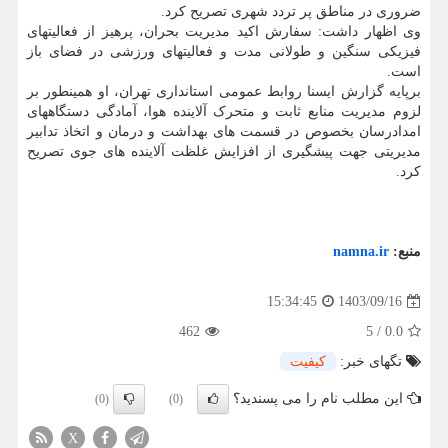
ضروری در مناطق پر تردد شهری تصریح کرد.
وی اظهار داشت: سفارش اکید مدیریت بحران، پرهیز از فعالیتهای
فیزیکی سنگین و طولانی مدت و فعالیتهای ورزشی در فضای باز
است.
برپایه گزارش ایسنا روابط عمومی استانداری تهران، او همینطور بر
لزوم مدیریت منابع ثابت و متحرک آلاینده هوا، آمادگی دستگاههای
امدادرسان بخصوص در قسمت های بهداشت و درمان و اتخاذ تدابیر
مدیریتی جهت پیشگیری از افزایش غلظت آلاینده های جوی تصریح
کرد.
منبع:
namna.ir
1403/09/16
15:34:45
462
5
/
0.0
تگهای خبر:
كیفیت
این مطلب نام را می پسندید؟
(0)
(0)
X