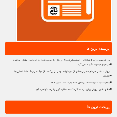
پربیننده ترین ها
می خواهید وزیر ارتباطات را استیضاح کنید؟ این کار را انجام دهید اما دولت در مقابل استفاده
مردم از اینترنت کوتاه نمی آید
روایت دختر سردار حسینی مطلق از دو شهادت پدر از برگشت از مرگ در جنگ تا شناسایی با
انگشتر
پیام تسلیت عارف به مدیرعامل صندوق ضمانت سپرده ها
خط و نشان نبویان برای تیم مذاکره کننده مطالبه گری را رها نخواهیم کرد
پربحث ترین ها