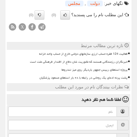
تگهای خبر:
دولت
,
مجلس
این مطلب نام را می پسندید؟
(0)
(0)
X
تازه ترین مطالب مرتبط
فعالیت 124 فقره حساب ارزی سازمانهای دولتی خارج از حساب واحد خزانه
خبرنگاران رزمندگانی هستند که مأموریت شان دفاع از اقتدار فرهنگی ملت است
پروژه استعفای رییس جمهور باردیگر روی میز تندروها
پشت پرده ادعای یک روحانی در رابطه با ۲۸ بار استعفای مسعود پزشکیان
نظرات بینندگان نام در مورد این مطلب
لطفا شما هم
نظر دهید