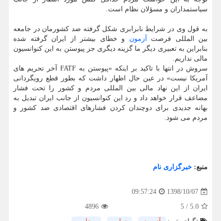
سیاستمداران و مسؤلان نظام است.
به قول وی در شرایط نابرابری شكل گرفته ضد كشورمان در جامعه
بین المللی فرصت
آزمون
و خطای بیشتر از ایران گرفته شده
بنابراین به تعبیری دیگر ما گزینه دیگری جز پیوستن به این كنوانسیون
مالی نداریم.
سروش در انتها با تاكید بر اینكه «پیوستن به FATF آخر تحریم های
آمریكا نیست» در عین حال اظهار داشت كه بطور قطع رویگردانی
ایران از این نهاد مالی بین المللی مردم و كشور را تحت فشار
مضاعف قرار خواهد داد و رد این كنوانسیون از جانب ایران تبدیل به
بهانه جدیدی برای دوچندان كردن فشارهای اقتصادی ضد كشور و
مردم می شود.
منبع:
خبرگزاری نام
1398/10/07
09:57:24
4896
5
/
5.0