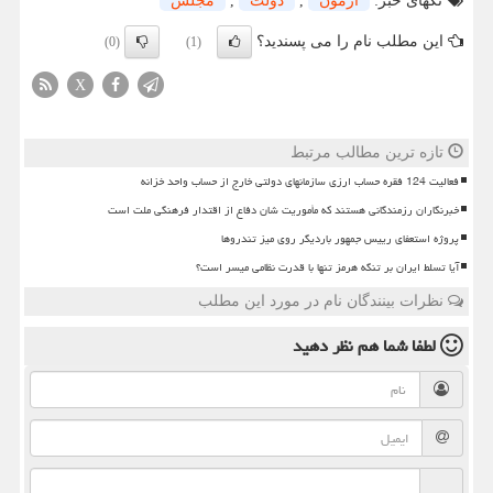
تگهای خبر:
آزمون
,
دولت
,
مجلس
این مطلب نام را می پسندید؟
(0)
(1)
X
تازه ترین مطالب مرتبط
فعالیت 124 فقره حساب ارزی سازمانهای دولتی خارج از حساب واحد خزانه
خبرنگاران رزمندگانی هستند که مأموریت شان دفاع از اقتدار فرهنگی ملت است
پروژه استعفای رییس جمهور باردیگر روی میز تندروها
آیا تسلط ایران بر تنگه هرمز تنها با قدرت نظامی میسر است؟
نظرات بینندگان نام در مورد این مطلب
لطفا شما هم
نظر دهید