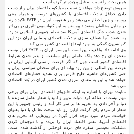
همین بحث را نسبت به قبل پیچیده تر كرده است.
سروش توضیح داد: موافقان نسبت به بایكوت اقتصاد ایران و از دست
دادن حداقل تبادلات اقتصادی با كشورهای دوست و همراه یعنی
روسیه و چین اخطار می دهند و بر عضویت ایران در FATF تاكید دارند
در مقابل مخالفان معتقدند پیوستن به این كنوانسیون تاثیری در بی اثر
شدن شدت جنگ اقتصادی آمریكا ضد نظام جمهوری اسلامی ندارد،
به اعتقاد آنها شفاف سازی تبادلات اقتصادی و مالی ایران نزد این
كنوانسیون كمكی به بهبود اوضاع اقتصادی كشور نمی كند.
وی ادامه داد: واقعیت این است با پیوستن ایران به FATF قرار نیست
معجزه ای رخ دهد بلكه عاملی برای ممانعت از بدتر شدن شرایط
اقتصادی كشور است چون كه اگر فرصت راستی آزمایی ایران در
عرصه بین المللی از بین رود بهانه ای برای متحدان سیاسی ایران و
حتی كشورهای حاشیه خلیج فارس برای تشدید فشارهای اقتصادی
خواهد شد و این به معنای منزوی شدن كشور ایران در بُعد اقتصادی
می باشد.
نماینده تهران با اشاره به اینكه «انزوای اقتصادی ایران برای برخی
مهم نیست»، اضافه كرد: دولت تدبیر و امید با شعار تعامل سازنده با
دنیا و آخر دادن به تحریم ها بر سر كار آمد و رئیس جمهور با این
شعار از مردم رای گرفت ازاین رو باید مبحث تعامل با دنیا بعنوان
خواست مردم مورد توجه قرار گیرد؛ در روزهایی كه تحریم های
اقتصادی آمریكا نفس اقتصاد ایران را بریده و با دوچندان كردن
مشكلات معیشتی سفره های مردم كوچكتر از گذشته شده است،
توجه به این خواست مردم حداقل كنش مورد انتظار از جانب