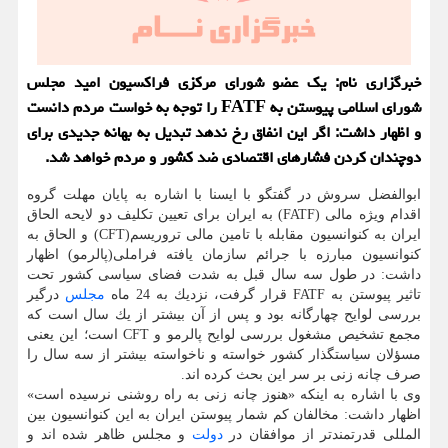
خبرگزاری نام: یك عضو شورای مركزی فراكسیون امید مجلس
شورای اسلامی پیوستن به FATF را توجه به خواست مردم دانست
و اظهار داشت: اگر این انفاق رخ ندهد تبدیل به بهانه جدیدی برای
دوچندان كردن فشارهای اقتصادی ضد كشور و مردم خواهد شد.
ابوالفضل سروش در گفتگو با ایسنا با اشاره به پایان مهلت گروه
اقدام ویژه مالی (FATF) به ایران برای تعیین تكلیف دو لایحه الحاق
ایران به كنوانسیون مقابله با تامین مالی تروریسم(CFT) و الحاق به
كنوانسیون مبارزه با جرائم سازمان یافته فراملی(پالرمو) اظهار
داشت: در طول سه سال قبل به شدت فضای سیاسی كشور تحت
تاثیر پیوستن به FATF قرار گرفت، نزدیك به 24 ماه
مجلس
درگیر
بررسی لوایح چهارگانه بود و پس از آن بیشتر از یك سال است كه
مجمع تشخیص مشغول بررسی لوایح پالرمو و CFT است؛ این یعنی
مسؤلان سیاستگذار كشور خواسته و ناخواسته بیشتر از سه سال را
صرف چانه زنی بر سر این بحث كرده اند.
وی با اشاره به اینكه «هنوز چانه زنی به راه روشنی نرسیده است»
اظهار داشت: مخالفان كم شمار پیوستن ایران به این كنوانسیون بین
المللی قدرتمندتر از موافقان در
دولت
و مجلس ظاهر شده اند و