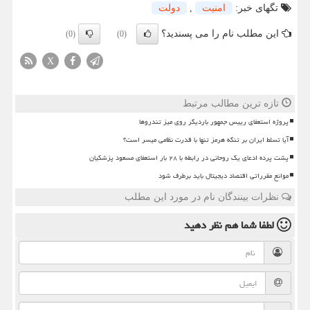
تگهای خبر:
امنیت
,
دولت
این مطلب نام را می پسندید؟
(0)
(0)
X
تازه ترین مطالب مرتبط
پروژه استعفای رییس جمهور باردیگر روی میز تندروها
آیا تسلط ایران بر تنگه هرمز تنها با قدرت نظامی میسر است؟
پشت پرده ادعای یک روحانی در رابطه با ۲۸ بار استعفای مسعود پزشکیان
موانع مقرراتی اقتصاد دیجیتال باید برطرف شود
نظرات بینندگان نام در مورد این مطلب
لطفا شما هم
نظر دهید