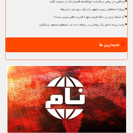
عراقچی در پیامی درگذشت ابوالقاسم قاسم زاده را تسلیت گفت
پروژه استعفای رییس جمهور باردیگر روی میز تندروها
آیا تسلط ایران بر تنگه هرمز تنها با قدرت نظامی میسر است؟
پشت پرده ادعای یک روحانی در رابطه با ۲۸ بار استعفای مسعود پزشکیان
جدیدترین ها