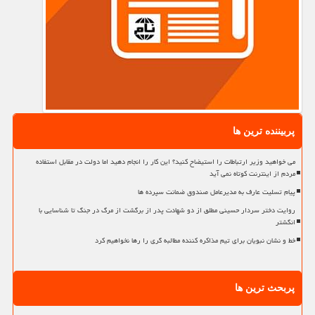
پربیننده ترین ها
می خواهید وزیر ارتباطات را استیضاح کنید؟ این کار را انجام دهید اما دولت در مقابل استفاده
مردم از اینترنت کوتاه نمی آید
پیام تسلیت عارف به مدیرعامل صندوق ضمانت سپرده ها
روایت دختر سردار حسینی مطلق از دو شهادت پدر از برگشت از مرگ در جنگ تا شناسایی با
انگشتر
خط و نشان نبویان برای تیم مذاکره کننده مطالبه گری را رها نخواهیم کرد
پربحث ترین ها