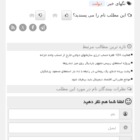
تگهای خبر:
دولت
این مطلب نام را می پسندید؟
(0)
(0)
X
تازه ترین مطالب مرتبط
فعالیت 124 فقره حساب ارزی سازمانهای دولتی خارج از حساب واحد خزانه
پروژه استعفای رییس جمهور باردیگر روی میز تندروها
پشت پرده ادعای یک روحانی در رابطه با ۲۸ بار استعفای مسعود پزشکیان
موانع مقرراتی اقتصاد دیجیتال باید برطرف شود
نظرات بینندگان نام در مورد این مطلب
لطفا شما هم
نظر دهید