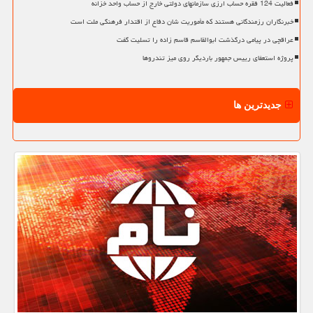
فعالیت 124 فقره حساب ارزی سازمانهای دولتی خارج از حساب واحد خزانه
خبرنگاران رزمندگانی هستند که مأموریت شان دفاع از اقتدار فرهنگی ملت است
عراقچی در پیامی درگذشت ابوالقاسم قاسم زاده را تسلیت گفت
پروژه استعفای رییس جمهور باردیگر روی میز تندروها
جدیدترین ها