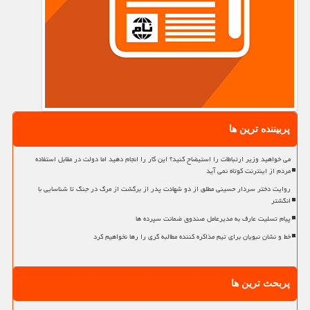
پربیننده ترین ها
می خواهید وزیر ارتباطات را استیضاح کنید؟ این کار را انجام دهید اما دولت در مقابل استفاده
مردم از اینترنت کوتاه نمی آید
روایت دختر سردار حسینی مطلق از دو شهادت پدر از برگشت از مرگ در جنگ تا شناسایی با
انگشتر
پیام تسلیت عارف به مدیرعامل صندوق ضمانت سپرده ها
خط و نشان نبویان برای تیم مذاکره کننده مطالبه گری را رها نخواهیم کرد
پربحث ترین ها