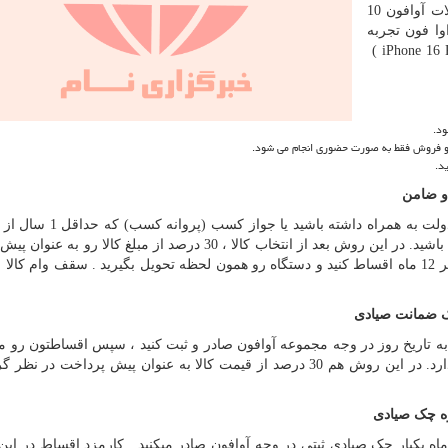
اقساط 2 الی 10 ماهه پرداخت کنید. ضمنا تمامی محصولات آوافون 10
وا فون تجربه
( iPhone 16 
ود.
ی و فروش فقط به صورت حضوری انجام می شود.
و ضامن
در این روش شما یا باید یک فیش حقوقی کارمند رسمی دولت به همراه د
باقی مانده باشه ، یا سند ( برگ سبز خودرو ) همراه داشته باشید. در این روش بعد از انتخاب کالا ، 30 درصد از مبلغ ک
واریز و الباقی مبلغ رو با کارمزد 4.5 درصد ماهیانه تا حداکثر 12 ماه اقساط کنید و دستگاه رو همون لحظه تحویل بگیرید . سقف وام
تاریخ روز در وجه مجموعه آوافون صادر و ثبت کنید ، سپس اقساطتون رو ماه
حساب های آوافون واریز کنید . این روش نیاز به ضامن ندارد. در این روش هم 30 درصد از قیمت کالا به عنوان پیش پرداخ