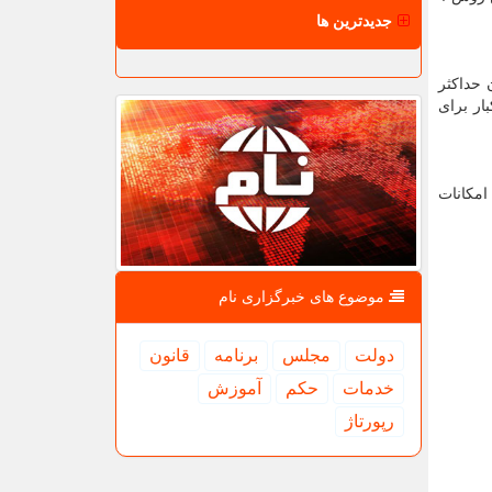
جدیدترین ها
 حداکثر
 ماهیانه است . ضمنا از خود خریدار هم به صورت ماهانه یا 2 ماه یکبار برای
 امکانات
موضوع های خبرگزاری نام
دولت
مجلس
برنامه
قانون
خدمات
حكم
آموزش
رپورتاژ