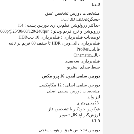
f/2.8
مشخصات دوربین تشخیص عمق
حسگر
TOF 3D LiDAR
حداکثر رزولوشن فیلم‌برداری دوربین‌ پشت : 4
K
رزولوشن و نرخ فریم ویدئو : 4
1080p@25/30/60/120/240fps
توضیحات فیلم‌برداری : فیلم‌برداری 10 بیت
HDR
فیلم‌برداری دالبی‌ویژن
HDR
تا سقف 60 فریم بر ثانیه
قابلیت
ProRes
حالت
Cinematic
فیلم‌برداری سه‌بعدی
ضبط صدای استریو
دوربین سلفی آیفون 16 پرو مکس
دوربین سلفی اصلی : 12 مگاپیکسل
مشخصات دوربین سلفی اصلی
لنز واید
23
میلی‌متری
فوکوس خودکار با تشخیص فاز
لرزش‌گیر اپتیکال تصویر
f/1.9
دوربین تشخیص عمق و هویت‌سنجی