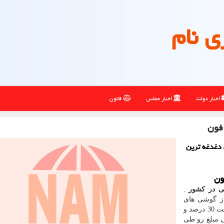
ی نام
اخبار دولت
اخبار مجلس
قانون
رند. بی دغدغه ترین
.
 از گوشی های
آیفون ( چه کارکرده و چه آکبند) رو می تونید با پیش پرداخت 30 درصد و
ی مبلغ رو طی