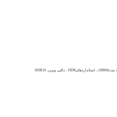
(HBM)
، استانداردهای
HDR
، دالبی ویژن،
HDR10