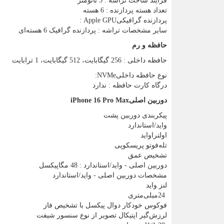
فرآیند ساخت تراشه : 3 نانومتر
تعداد هسته پردازنده : 6 هسته
پردازنده گرافیکی
: Apple GPU
سایر مشخصات تراشه : پردازنده گرافیک 6 هسته‌ای
حافظه و رم
حافظه داخلی : 256 گیگابایت، 512 گیگابایت، 1 ترابایت
نوع حافظه داخلی
:NVMe
درگاه کارت حافظه : ندارد
دوربین اصلی
iPhone 16 Pro Max
پیکربندی دوربین پشت
واید/استاندارد
اولتراواید
تله‌فوتو پریسکوپی
تشخیص عمق
دوربین اصلی - واید/استاندارد : 48 مگاپیکسل
مشخصات دوربین اصلی - واید/استاندارد
لنز واید
24
میلی‌متری
فوکوس خودکار دوال پیکسل با تشخیص فاز
لرزش‌گیر اپتیکال تصویر از نوع سنسور شیفت