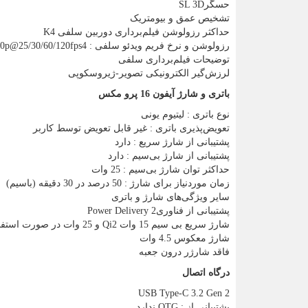
حسگر
SL 3D
تشخیص عمق و بیومتریک
حداکثر رزولوشن فیلم‌برداری دوربین‌ سلفی 4
K
رزولوشن و نرخ فریم ویدئو سلفی : 4
80p@25/30/60/120fps
توضیحات فیلم‌برداری سلفی
لرزش‌گیر الکترونیکی تصویر-ژیروسکوپی
باتری و شارژ آیفون 16 پرو مکس
نوع باتری : لیتیوم‌ یونی
تعویض‌پذیری باتری : غیر قابل تعویض توسط کاربر
پشتیبانی از شارژ سریع : دارد
پشتیبانی از شارژ بی‌سیم : دارد
حداکثر توان شارژ بی‌سیم : 25 وات
زمان موردنیاز برای شارژ : 50 درصد در 30 دقیقه (باسیم)
سایر ویژگی‌های شارژ و باتری
پشتیبانی از فناوری
Power Delivery 2
شارژ سریع بی سیم 15 وات
Qi2
و 25 وات در صورت استفاده از
شارژ معکوس 4.5 وات
فاقد شارژر درون جعبه
درگاه اتصال
USB Type-C 3.2 Gen 2
پشتیبانی از
OTG :
ندارد