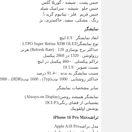
جنس پشت : شیشه - گوریلا گلس
جنس جلو : شیشه - سرامیک شیلد
جنس فریم : فلز - تیتانیوم گرید 5
رنگ : مشکی، سفید، خاکستری، بژ
نمایشگر
ابعاد نمایشگر : 6.9 اینچ
نوع نمایشگر
: LTPO Super Retina XDR OLED
حداکثر نرخ نوسازی
(Refresh Rate) : 120
هرتز
رزولوشن : 1320 در 2868 پیکسل
تراکم پیکسلی : ~460 پیکسل در اینچ
نسبت تصویر : 19.5:9
نسبت نمایشگر به بدنه : ~91.4 درصد
حداکثر روشنایی : 1000 نیت
(Typ)
، 1600 نیت
(HDR)
، 2000 نیت
سایر مشخصات نمایشگر
نمایشگر همیشه روشن
(Always-on Display)
پشتیبانی از فضای رنگی
DCI-P3
پوشش اولفوبیک
تراشه
iPhone 16 Pro Max
مدل تراشه
: Apple A18 Pro