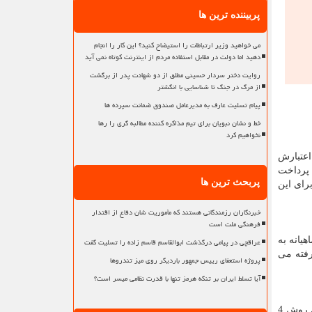
پربیننده ترین ها
می خواهید وزیر ارتباطات را استیضاح کنید؟ این کار را انجام
دهید اما دولت در مقابل استفاده مردم از اینترنت کوتاه نمی آید
روایت دختر سردار حسینی مطلق از دو شهادت پدر از برگشت
از مرگ در جنگ تا شناسایی با انگشتر
پیام تسلیت عارف به مدیرعامل صندوق ضمانت سپرده ها
خط و نشان نبویان برای تیم مذاکره کننده مطالبه گری را رها
نخواهیم کرد
اشته باشید یا جواز کسب (پروانه کسب) که حداقل 1 سال از اعتبارش
الا رو به عنوان پیش پرداخت
پربحث ترین ها
 کالا برای این
خبرنگاران رزمندگانی هستند که مأموریت شان دفاع از اقتدار
فرهنگی ملت است
یانه به
عراقچی در پیامی درگذشت ابوالقاسم قاسم زاده را تسلیت گفت
ت در نظر گرفته می
پروژه استعفای رییس جمهور باردیگر روی میز تندروها
آیا تسلط ایران بر تنگه هرمز تنها با قدرت نظامی میسر است؟
در این روش شما به ازای مبلغ اقساطتون ماه به ماه یا 2 ماه یکبار چک صیادی ثبتی در وجه آوافون صادر میکنید . کارمزد اقساط در این روش 4