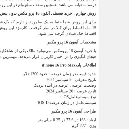
درصد ماهیانه می باشد. همچنین سقف مبلغ وام در این روش 50 میلیون تومان ا
روش چهارم : خرید قسطی آیفون 16 پرو مکس بدون پیش پرداخت
برای این روش شما حتما به یک ضامن نیاز دارید که یک ف
اقساط چک صیادی گرفته می شود.
مشخصات آیفون 16 پرو مکس
با خرید آیفون 16 پرومکس می‌توانید مالک یکی
هیجان انگیزی را در اختیار کاربران قرار می‌دهد. مهمترین مشخصات آیفون 16 پ
اطلاعات پایه
iPhone 16 Pro Max
حدود قیمت در زمان عرضه : حدود 1300 دلار
تاریخ معرفی : 9 سپتامبر 2024
وضعیت عرضه : عرضه در آینده نزدیک
تاریخ عرضه : 20 سپتامبر 2024
نوع سیستم‌عامل
: iOS
سیستم‌عامل در زمان عرضه
: iOS 18
طراحی آیفون 16 پرو مکس
ابعاد : 163 در 77.6 در 8.25 میلی‌متر
وزن : 227 گرم