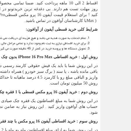
روز مهلت تست هم دارند. بی دغدغه ترین خریدتونو در ا
کنید ! برای استعلام قیمت آیفون 16 پرو مکس قسطی
Pro
Max )
با کارشناسان آوافون در تماس باشید.
شرایط کلی خرید قسطی آیفون از آوافون
:
تمام خدمات به صورت هدیه می باشد و هیچ هزینه ای دریافت نمی ش
برای خرید اقساطی نیازی به ثبت نام وجود ندارد و تمامی مراحل مال
تحویل دستگاه ها و پروسه خرید در کمتر از 45 دقیقه صورت می گیرید.
روش اول : خرید اقساطی
iPhone 16 Pro Max
بدون چک 
روش 50 میلیون تومان است.
روش دوم : خرید آیفون 16 پرو مکس قسطی با 1 فقره چک ضمانت صیادی
در این روش شما به مبلغ اقساطتون یک فقره چک صیادی به 
شود.
روش سوم : خرید اقساطی آیفون 16 پرو مکس با چند فقره چک صیادی