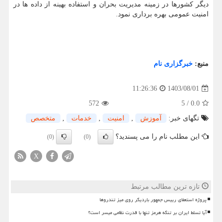
دیگر کشورها در زمینه مدیریت بحران و استفاده بهینه از داده ها در
امنیت عمومی بهره برداری نمود.
منبع:
خبرگزاری نام
1403/08/01
11:26:36
572
5
/
0.0
تگهای خبر:
آموزش
,
امنیت
,
خدمات
,
متخصص
این مطلب نام را می پسندید؟
(0)
(0)
X
تازه ترین مطالب مرتبط
پروژه استعفای رییس جمهور باردیگر روی میز تندروها
آیا تسلط ایران بر تنگه هرمز تنها با قدرت نظامی میسر است؟