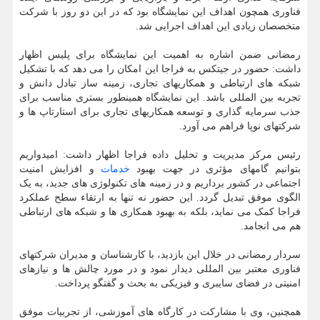
فناوری همچون اهداف این نمایشگاه بود که در این دو روز با شرکت
متخصصان زیادی این اهداف اجرایی شد.
رمضانی ضمن اشاره به اهمیت این نمایشگاه برای پلیس اظهار
داشت: حضور در جیتکس به فراجا این امکان را می دهد که با تشکیل
شبکه های ارتباطی و همکاریهای تجاری، زمینه ساز تبادل دانش و
تجربه بین المللی باشد. این نمایشگاه همینطور بستری مناسب برای
جذب سرمایه گذاری و توسعه همکاریهای تجاری برای استارتاپ ها و
شرکتهای نوپا فراهم می آورد.
رئیس مرکز مدیریت و تحلیل داده فراجا اظهار داشت: امیدواریم
بتوانیم گامهای مؤثری در جهت بهبود
خدمات
و افزایش امنیت
اجتماعی در کشور برداریم و در زمینه های تکنولوژی های جدید، به یک
الگوی موفق تبدیل گردد. این حضور نه تنها به ارتقاء سطح عملکرد
فراجا کمک می نماید، بلکه به بهبود همکاری ها و شبکه های ارتباطی
هم می انجامد.
سردار رمضانی در خلال این بازدید، با کارشناسان و مدیران شرکتهای
فناوری معتبر بین المللی دیدار نمود و در مورد چالش ها و نیازهای
امنیتی در فضای سایبری و فیزیکی به بحث و گفتگو پرداخت.
همچنین، وی با مشارکت در کارگاه های آموزشی، از تجربیات موفق