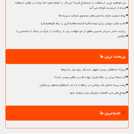
می خواهید وزیر ارتباطات را استیضاح کنید؟ این کار را انجام دهید اما دولت در مقابل استفاده
مردم از اینترنت کوتاه نمی آید
پیام تسلیت عارف به مدیرعامل صندوق ضمانت سپرده ها
خط و نشان نبویان برای تیم مذاکره کننده مطالبه گری را رها نخواهیم کرد
روایت دختر سردار حسینی مطلق از دو شهادت پدر از برگشت از مرگ در جنگ تا شناسایی با
انگشتر
پربحث ترین ها
پروژه استعفای رییس جمهور باردیگر روی میز تندروها
آیا تسلط ایران بر تنگه هرمز تنها با قدرت نظامی میسر است؟
پشت پرده ادعای یک روحانی در رابطه با ۲۸ بار استعفای مسعود پزشکیان
موانع مقرراتی اقتصاد دیجیتال باید برطرف شود
جدیدترین ها