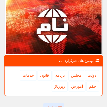
موضوع های خبرگزاری نام
دولت
مجلس
برنامه
قانون
خدمات
حكم
آموزش
رپورتاژ