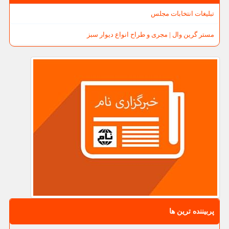
تبلیغات انتخابات مجلس
مستر گرین وال | مجری و طراح انواع دیوار سبز
پربیننده ترین ها