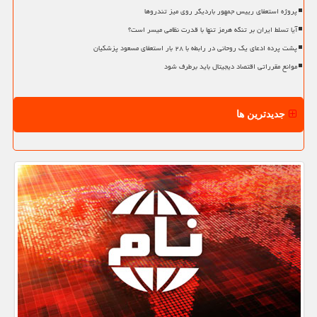
پروژه استعفای رییس جمهور باردیگر روی میز تندروها
آیا تسلط ایران بر تنگه هرمز تنها با قدرت نظامی میسر است؟
پشت پرده ادعای یک روحانی در رابطه با ۲۸ بار استعفای مسعود پزشکیان
موانع مقرراتی اقتصاد دیجیتال باید برطرف شود
جدیدترین ها