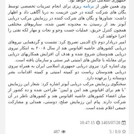
جمهوری اسلامی ایران خواهد بود.
وی همین طور از
برنامه
ریزی برای انجام تمرینات تخصصی توسط
یگان های شرکت کننده در حین عزیمت به دریا آگاهی داد و اظهار
داشت: شناورها و یگان های شرکت کننده در رزمایش مرکب دریایی
آیونز بعد از رسیدن به محدوده تعیین شده، سناریوهای مختلفی
همچون کنترل حریق، عملیات جست وجو و نجات و مهار لکه نفتی را
اجرا خواهند کرد.
امیر دریادار دوم تاج الدینی تصریح کرد: نشست و گردهمایی نیروهای
دریایی کشورهای حاشیه اقیانوس هند از سال ۲۰۰۸ به ابتکار نیروی
دریایی هندوستان شروع شده و هدف آن افزایش همکاریهای دریایی
برای مقابله با چالش های امنیتی غیر سنتی و سازمان یافته است.
وی اشاره کرد: نیروی دریایی جمهوری اسلامی ایران به همراه نیروی
دریایی هندوستان ریاست دو کمیته امنیتی و کمیته اقدامات بشر
دوستانه را برعهده دارد.
سخنگوی رزمایش مرکب دریایی آیونز اشاره کرد: شعار این رزمایش
"با هم برای اقیانوس هند امن و ایمن" طراحی شده و ده کشور از
میان اعضاء کشورهای حاشیه اقیانوس هند و کشورهای ناظر در آن
شرکت دارند. پیام این رزمایش صلح، دوستی، همدلی و مشارکت
جمعی اعلام شده است.
1403/07/28
10:47:15
487
5
/
0.0