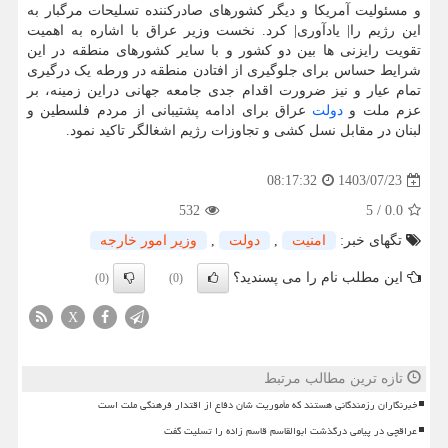
و مسئولیت آمریکا و دیگر کشورهای صادرکننده تسلیحات مرگبار به
این رژیم را| یادآوری| کرد. نخست وزیر عراق با اشاره به اهمیت
تقویت رایزنی ها بین دو کشور و با سایر کشورهای منطقه در این
شرایط حساس برای جلوگیری از افتادن منطقه در ورطه یک درگیری
تمام عیار و نیز ضرورت اقدام جدی جامعه جهانی دراین زمینه، بر
عزم ملت و
دولت
عراق برای ادامه پشتیبانی از مردم فلسطین و
لبنان در مقابل نسل کشی و تجاوزات رژیم اشغالگر تاکید نمود.
1403/07/23
08:17:32
532
5
/
0.0
تگهای خبر:
امنیت
,
دولت
,
وزیر امور خارجه
این مطلب نام را می پسندید؟
(0)
(0)
X
تازه ترین مطالب مرتبط
خبرنگاران رزمندگانی هستند که مأموریت شان دفاع از اقتدار فرهنگی ملت است
عراقچی در پیامی درگذشت ابوالقاسم قاسم زاده را تسلیت گفت