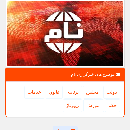
موضوع های خبرگزاری نام
دولت
مجلس
برنامه
قانون
خدمات
حكم
آموزش
رپورتاژ