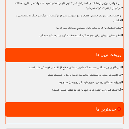
می خواهید وزیر ارتباطات را استیضاح کنید؟ این کار را انجام دهید اما دولت در مقابل استفاده
مردم از اینترنت کوتاه نمی آید
روایت دختر سردار حسینی مطلق از دو شهادت پدر از برگشت از مرگ در جنگ تا شناسایی با
انگشتر
پیام تسلیت عارف به مدیرعامل صندوق ضمانت سپرده ها
خط و نشان نبویان برای تیم مذاکره کننده مطالبه گری را رها نخواهیم کرد
پربحث ترین ها
خبرنگاران رزمندگانی هستند که مأموریت شان دفاع از اقتدار فرهنگی ملت است
عراقچی در پیامی درگذشت ابوالقاسم قاسم زاده را تسلیت گفت
پروژه استعفای رییس جمهور باردیگر روی میز تندروها
آیا تسلط ایران بر تنگه هرمز تنها با قدرت نظامی میسر است؟
جدیدترین ها