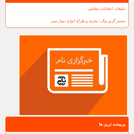
تبلیغات انتخابات مجلس
مستر گرین وال | مجری و طراح انواع دیوار سبز
پربیننده ترین ها