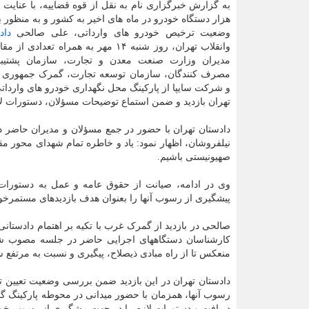
به گزارش خبرگزاری نام به نقل از قوه قضاییه، با عنایت ب
هزار دستگاه خودرو در ماه های اخیر به کشور و به منظور
وضعیت ترخیص خودرو های وارداتی، علی صالحی
داد
وانقلاب تهران، روز شنبه ۱۴ مهر به همراه تعدا
مدیران وزارت صنعت معدن و تجارت، سازمان پشتیبا
مصرف کنندگان، سازمان توسعه تجارت، گمرک جمهوری ا
و شرکت سایپا از پارکینگ محل نگهداری خودرو های وارد
تهران بازدید و ضمن استماع توضیحات مسؤلان، دستورات لاز
دادستان تهران با حضور در جمع مسؤلان و مدیران حاضر 
نیلفروشان، اظهار نمود: یاد و خاطره تمام شهدای محور 
صهیونیستی باشیم.
وی در ادامه، صیانت از حقوق عامه و عمل به دستورا
پیشگیری از رسوب آنها را بعنوان هدف بازدیدهای مستمرخود
صالحی در بازدید از گمرک غرب با تکیه بر اهتمام دادستا
کارشناسان دستگاههای اجرایی حاضر در جلسه مصوب شد
منعکس تا از راه مبادی ذیصلاح، پیگیری و نسبت به مرتفع ش
دادستان تهران در این بازدید ضمن بررسی وضعیت تعیین ت
رسوب آنها، همزمان با حضور میدانی در محوطه پارکینگ گم
دریافت و دستورات لازم را در جهت پیشگیری از رسوب خود