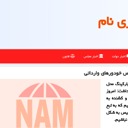
ی نام
اخبار دولت
اخبار مجلس
قانون
یص خودورهای وارداتی
پارکینگ محل
اشت: امروز
و کشنده به
م که به تبع
رخیص به شکل
باشیم.