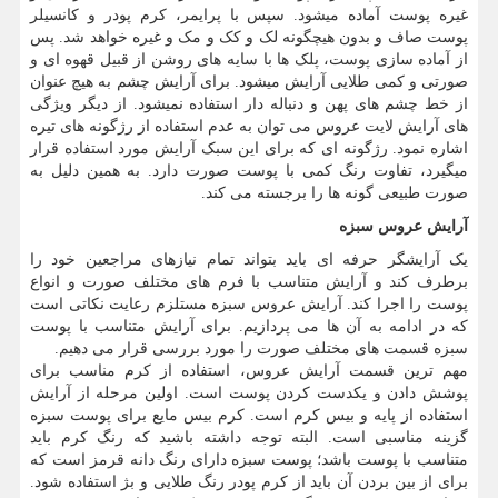
غیره پوست آماده میشود. سپس با پرایمر، کرم پودر و کانسیلر
پوست صاف و بدون هیچگونه لک و کک و مک و غیره خواهد شد. پس
از آماده سازی پوست، پلک ها با سایه های روشن از قبیل قهوه ای و
صورتی و کمی طلایی آرایش میشود. برای آرایش چشم به هیچ عنوان
از خط چشم های پهن و دنباله دار استفاده نمیشود. از دیگر ویژگی
های آرایش لایت عروس می توان به عدم استفاده از رژگونه های تیره
اشاره نمود. رژگونه ای که برای این سبک آرایش مورد استفاده قرار
میگیرد، تفاوت رنگ کمی با پوست صورت دارد. به همین دلیل به
صورت طبیعی گونه ها را برجسته می کند.
آرایش عروس سبزه
یک آرایشگر حرفه ای باید بتواند تمام نیازهای مراجعین خود را
برطرف کند و آرایش متناسب با فرم های مختلف صورت و انواع
پوست را اجرا کند. آرایش عروس سبزه مستلزم رعایت نکاتی است
که در ادامه به آن ها می پردازیم. برای آرایش متناسب با پوست
سبزه قسمت های مختلف صورت را مورد بررسی قرار می دهیم.
مهم ترین قسمت آرایش عروس، استفاده از کرم مناسب برای
پوشش دادن و یکدست کردن پوست است. اولین مرحله از آرایش
استفاده از پایه و بیس کرم است. کرم بیس مایع برای پوست سبزه
گزینه مناسبی است. البته توجه داشته باشید که رنگ کرم باید
متناسب با پوست باشد؛ پوست سبزه دارای رنگ دانه قرمز است که
برای از بین بردن آن باید از کرم پودر رنگ طلایی و بژ استفاده شود.