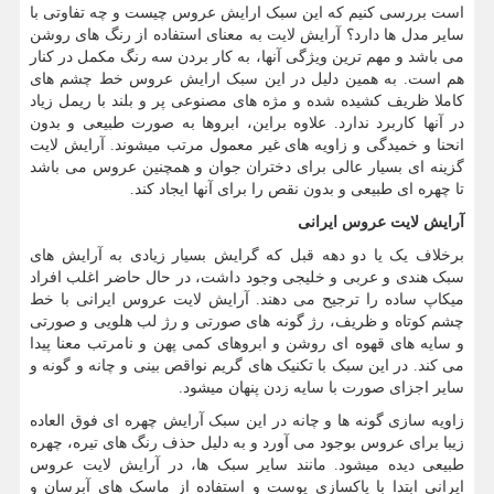
است بررسی کنیم که این سبک ارایش عروس چیست و چه تفاوتی با
سایر مدل ها دارد؟ آرایش لایت به معنای استفاده از رنگ های روشن
می باشد و مهم ترین ویژگی آنها، به کار بردن سه رنگ مکمل در کنار
هم است. به همین دلیل در این سبک ارایش عروس خط چشم های
کاملا ظریف کشیده شده و مژه های مصنوعی پر و بلند با ریمل زیاد
در آنها کاربرد ندارد. علاوه براین، ابروها به صورت طبیعی و بدون
انحنا و خمیدگی و زاویه های غیر معمول مرتب میشوند. آرایش لایت
گزینه ای بسیار عالی برای دختران جوان و همچنین عروس می باشد
تا چهره ای طبیعی و بدون نقص را برای آنها ایجاد کند.
آرایش لایت عروس ایرانی
برخلاف یک یا دو دهه قبل که گرایش بسیار زیادی به آرایش های
سبک هندی و عربی و خلیجی وجود داشت، در حال حاضر اغلب افراد
میکاپ ساده را ترجیح می دهند. آرایش لایت عروس ایرانی با خط
چشم کوتاه و ظریف، رژ گونه های صورتی و رژ لب هلویی و صورتی
و سایه های قهوه ای روشن و ابروهای کمی پهن و نامرتب معنا پیدا
می کند. در این سبک با تکنیک های گریم نواقص بینی و چانه و گونه و
سایر اجزای صورت با سایه زدن پنهان میشود.
زاویه سازی گونه ها و چانه در این سبک آرایش چهره ای فوق العاده
زیبا برای عروس بوجود می آورد و به دلیل حذف رنگ های تیره، چهره
طبیعی دیده میشود. مانند سایر سبک ها، در آرایش لایت عروس
ایرانی ابتدا با پاکسازی پوست و استفاده از ماسک های آبرسان و