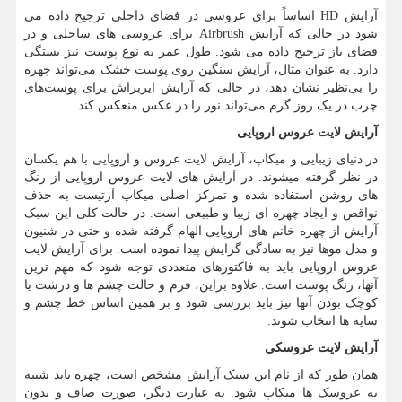
آرایش
HD
اساساً برای عروسی در فضای داخلی ترجیح داده می
شود در حالی که آرایش
Airbrush
برای عروسی های ساحلی و در
فضای باز ترجیح داده می شود. طول عمر به نوع پوست نیز بستگی
دارد. به عنوان مثال، آرایش سنگین روی پوست خشک می‌تواند چهره
را بی‌نظیر نشان دهد، در حالی که آرایش ایربراش برای پوست‌های
چرب در یک روز گرم می‌تواند نور را در عکس منعکس کند.
آرایش لایت عروس اروپایی
در دنیای زیبایی و میکاپ، آرایش لایت عروس و اروپایی با هم یکسان
در نظر گرفته میشوند. در آرایش های لایت عروس اروپایی از رنگ
های روشن استفاده شده و تمرکز اصلی میکاپ آرتیست به حذف
نواقص و ایجاد چهره ای زیبا و طبیعی است. در حالت کلی این سبک
آرایش از چهره خانم های اروپایی الهام گرفته شده و حتی در شنیون
و مدل موها نیز به سادگی گرایش پیدا نموده است. برای آرایش لایت
عروس اروپایی باید به فاکتورهای متعددی توجه شود که مهم ترین
آنها، رنگ پوست است. علاوه براین، فرم و حالت چشم ها و درشت یا
کوچک بودن آنها نیز باید بررسی شود و بر همین اساس خط چشم و
سایه ها انتخاب شوند.
آرایش لایت عروسکی
همان طور که از نام این سبک آرایش مشخص است، چهره باید شبیه
به عروسک ها میکاپ شود. به عبارت دیگر، صورت صاف و بدون