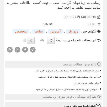
رسانی به زیباجوبان گرامی است . جهت کسب اطلاعات بیشتر به
سایت شبنم نظیف مراجعه کنید.
1403/07/10
00:18:53
616
5
/
0.0
تگهای خبر:
رپورتاژ
,
آموزش
,
سایت
,
متخصص
این مطلب نام را می پسندید؟
(0)
(0)
X
تازه ترین مطالب مرتبط
عبور امضاکنندگان پویش حامیان بیانیه مجلس خبرگان از ۱۷هزار نفر
دارایی های مسدود شده افغانستان باید بی قید و شرط آزاد شود
انواع ریزش مو و درمان آن
عدم پاسخ گویی به مطالبات مردم، موجب تعمیق نارضایتی ها می شود
نظرات بینندگان نام در مورد این مطلب
لطفا شما هم
نظر دهید