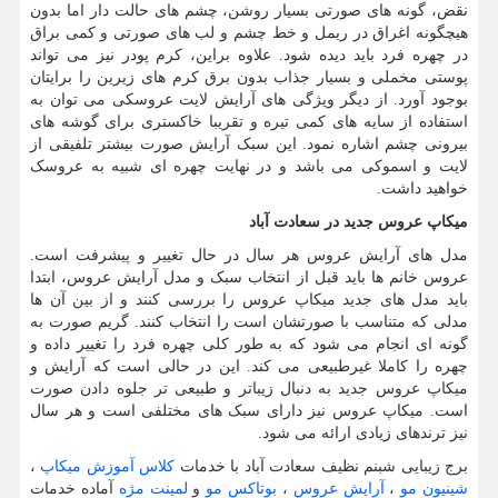
نقض، گونه های صورتی بسیار روشن، چشم های حالت دار اما بدون
هیچگونه اغراق در ریمل و خط چشم و لب های صورتی و کمی براق
در چهره فرد باید دیده شود. علاوه براین، کرم پودر نیز می تواند
پوستی مخملی و بسیار جذاب بدون برق کرم های زیرین را برایتان
بوجود آورد. از دیگر ویژگی های آرایش لایت عروسکی می توان به
استفاده از سایه های کمی تیره و تقریبا خاکستری برای گوشه های
بیرونی چشم اشاره نمود. این سبک آرایش صورت بیشتر تلفیقی از
لایت و اسموکی می باشد و در نهایت چهره ای شبیه به عروسک
خواهید داشت.
میکاپ عروس جدید در سعادت آباد
مدل های آرایش عروس هر سال در حال تغییر و پیشرفت است.
عروس خانم ها باید قبل از انتخاب سبک و مدل آرایش عروس، ابتدا
باید مدل های جدید میکاپ عروس را بررسی کنند و از بین آن ها
مدلی که متناسب با صورتشان است را انتخاب کنند. گریم صورت به
گونه ای انجام می شود که به طور کلی چهره فرد را تغییر داده و
چهره را کاملا غیرطبیعی می کند. این در حالی است که آرایش و
میکاپ عروس جدید به دنبال زیباتر و طبیعی تر جلوه دادن صورت
است. میکاپ عروس نیز دارای سبک های مختلفی است و هر سال
نیز ترندهای زیادی ارائه می شود.
برج زیبایی شبنم نظیف سعادت آباد با خدمات
کلاس آموزش میکاپ
،
شینیون مو
،
آرایش عروس
،
بوتاکس مو
و
لمینت مژه
آماده خدمات