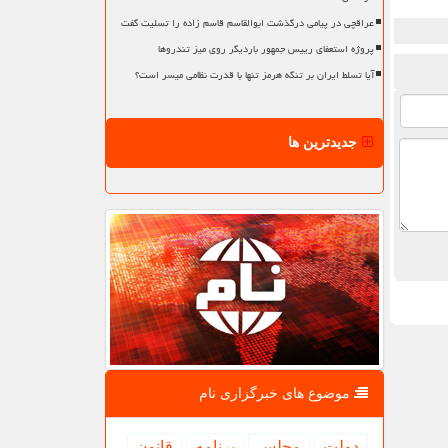
عراقچی در پیامی درگذشت ابوالقاسم قاسم زاده را تسلیت گفت
پروژه استعفای رییس جمهور باردیگر روی میز تندروها
آیا تسلط ایران بر تنگه هرمز تنها با قدرت نظامی میسر است؟
جدیدترین ها
موضوع های خبرگزاری نام
دولت
مجلس
برنامه
قانون