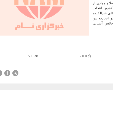
لاح موادی از
کشور انتخاب
ای عبدالکریم
 اتحادیه بین
جمع مجالس آسیایی
505
5
/
0.0
X