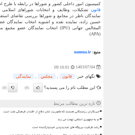
کمیسیون امور داخلی کشور و شوراها در رابطه با طرح اص
قانون
تشکیلات، وظایف و انتخابات شوراهای اسلامی 
نمایندگان ناظر در مجامع و شوراها بررسی تقاضای استعف
حسین زاده، نماینده نقده و اشنویه انتخاب نمایندگان عضو
المجالس جهانی (IPU) انتخاب نمایندگان عضو م
(APA)
منبع:
namna.ir
1403/07/04
09:10:01
تگهای خبر:
قانون
,
مجلس
,
نمایندگی
این مطلب نام را می پسندید؟
(0)
(0)
تازه ترین مطالب مرتبط
خبرنگاران رزمندگانی هستند که مأموریت شان دفاع از اقتدار فرهنگی ملت است
او به جمهوری اسلامی تهمت می زند
رشد ظرفیت نیروگاه های تجدیدپذیر امیدوارکننده است
تذکرات خارج از دستور در خلال بررسی طرح ها و لوایح استماع نخواهد شد