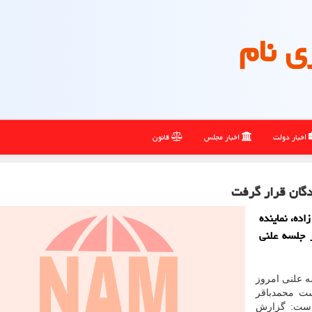
ی نام
اخبار دولت
اخبار مجلس
قانون
دگان قرار گرفت
ده، نماینده
 جلسه علنی
ه علنی امروز
ت محمدباقر
است: گزارش