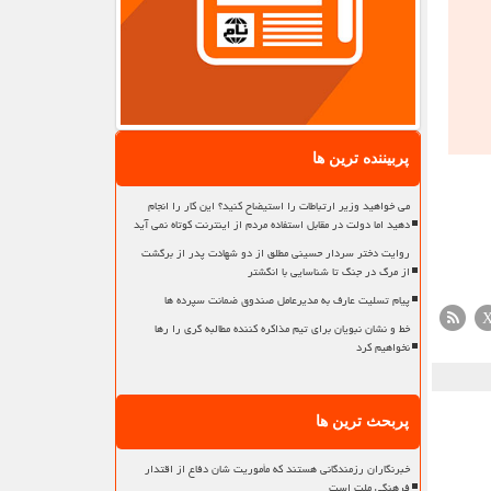
پربیننده ترین ها
می خواهید وزیر ارتباطات را استیضاح کنید؟ این کار را انجام
دهید اما دولت در مقابل استفاده مردم از اینترنت کوتاه نمی آید
روایت دختر سردار حسینی مطلق از دو شهادت پدر از برگشت
از مرگ در جنگ تا شناسایی با انگشتر
پیام تسلیت عارف به مدیرعامل صندوق ضمانت سپرده ها
خط و نشان نبویان برای تیم مذاکره کننده مطالبه گری را رها
نخواهیم کرد
پربحث ترین ها
خبرنگاران رزمندگانی هستند که مأموریت شان دفاع از اقتدار
فرهنگی ملت است